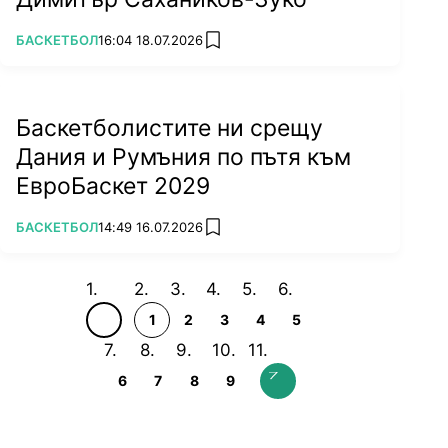
ПОВЕЧЕ ОТ
БАСКЕТБОЛ
16:04 18.07.2026
add favorites
Баскетболистите ни срещу
Дания и Румъния по пътя към
ЕвроБаскет 2029
ПОВЕЧЕ ОТ
БАСКЕТБОЛ
14:49 16.07.2026
add favorites
1
2
3
4
5
6
7
8
9