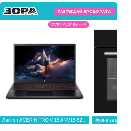
РАЗГЛЕДАЙ БРОШУРАТА
1275
99
€
/
2495
62
лв.
Лаптоп ACER NITRO V 15 ANV15-52-9176 NH.QZ8EX.006 , 1000GB SSD , 15.60 , 16 , Intel Core i9-13900H (14 cores) , NVIDIA GeForce RTX 5060 8GB GDDR6 , Без OS...