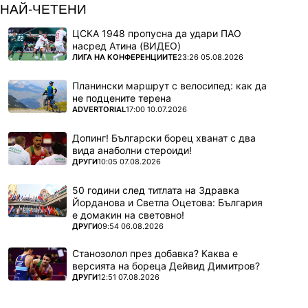
НАЙ-ЧЕТЕНИ
ЦСКА 1948 пропусна да удари ПАО
насред Атина (ВИДЕО)
ПОВЕЧЕ ОТ
ЛИГА НА КОНФЕРЕНЦИИТЕ
23:26 05.08.2026
Планински маршрут с велосипед: как да
не подцените терена
ПОВЕЧЕ ОТ
ADVERTORIAL
17:00 10.07.2026
Допинг! Български борец хванат с два
вида анаболни стероиди!
ПОВЕЧЕ ОТ
ДРУГИ
10:05 07.08.2026
50 години след титлата на Здравка
Йорданова и Светла Оцетова: България
е домакин на световно!
ПОВЕЧЕ ОТ
ДРУГИ
09:54 06.08.2026
Станозолол през добавка? Каква е
версията на бореца Дейвид Димитров?
ПОВЕЧЕ ОТ
ДРУГИ
12:51 07.08.2026