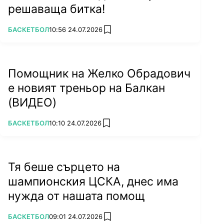
решаваща битка!
ПОВЕЧЕ ОТ
БАСКЕТБОЛ
10:56 24.07.2026
add favorites
Помощник на Желко Обрадович
е новият треньор на Балкан
(ВИДЕО)
ПОВЕЧЕ ОТ
БАСКЕТБОЛ
10:10 24.07.2026
add favorites
Тя беше сърцето на
шампионския ЦСКА, днес има
нужда от нашата помощ
ПОВЕЧЕ ОТ
БАСКЕТБОЛ
09:01 24.07.2026
add favorites