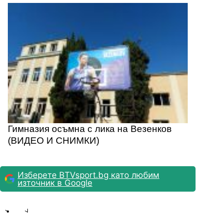
Гимназия осъмна с лика на Везенков
(ВИДЕО И СНИМКИ)
Изберете BTVsport.bg като любим
източник в Google
Share
save