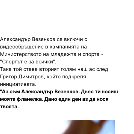
казва звездата на Сакраменто
Александър Везенков се включи с
видеообръщение в кампанията на
Министерството на младежта и спорта -
"Спортът е за всички".
Така той става вторият голям наш ас след
Григор Димитров, който подкрепя
инициативата.
"Аз съм Александър Везенков. Днес ти носиш
моята фланелка. Дано един ден аз да нося
твоята.