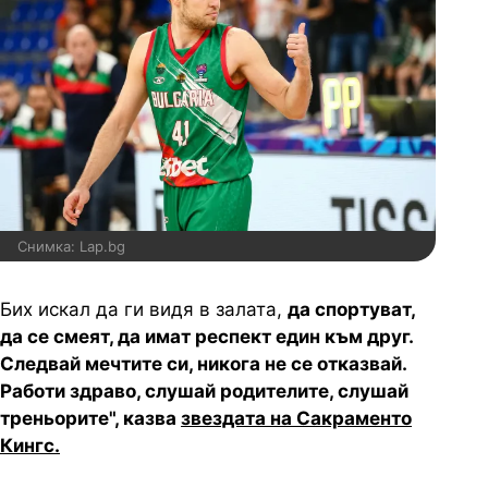
Снимка: Lap.bg
Бих искал да ги видя в залата,
да спортуват,
да се смеят, да имат респект един към друг.
Следвай мечтите си, никога не се отказвай.
Работи здраво, слушай родителите, слушай
треньорите", казва
звездата на Сакраменто
Кингс.