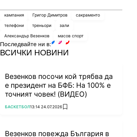
кампания
Григор Димитров
сакраменто
телефони
треньори
зали
Александър Везенков
масов спорт
Последвайте ни в:
facebook
instagram
youtube
ВСИЧКИ НОВИНИ
Везенков посочи кой трябва да
е президент на БФБ: На 100% е
точният човек! (ВИДЕО)
ПОВЕЧЕ ОТ
БАСКЕТБОЛ
13:14 24.07.2026
add favorites
Везенков повежда България в