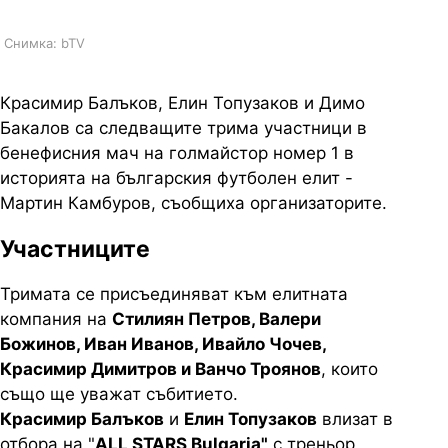
Снимка: bTV
Красимир Балъков, Елин Топузаков и Димо
Бакалов са следващите трима участници в
бенефисния мач на голмайстор номер 1 в
историята на българския футболен елит -
Мартин Камбуров, съобщиха организаторите.
Участниците
Тримата се присъединяват към елитната
компания на
Стилиян Петров, Валери
Божинов, Иван Иванов, Ивайло Чочев,
Красимир Димитров и Ванчо Троянов
, които
също ще уважат събитието.
Красимир Балъков
и
Елин Топузаков
влизат в
отбора на "
ALL STARS Bulgaria"
с треньор