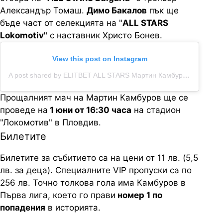
Александър Томаш.
Димо Бакалов
пък ще
бъде част от селекцията на "
ALL STARS
Lokomotiv"
с наставник Христо Бонев.
View this post on Instagram
A post shared by ELITBET ALL STARS Мартин Камбуров (@allstarsmartinkamburov)
Прощалният мач на Мартин Камбуров ще се
проведе на
1 юни от 16:30 часа
на стадион
"Локомотив" в Пловдив.
Билетите
Билетите за събитието са на цени от 11 лв. (5,5
лв. за деца). Специалните VIP пропуски са по
256 лв. Точно толкова гола има Камбуров в
Първа лига, което го прави
номер 1 по
попадения
в историята.