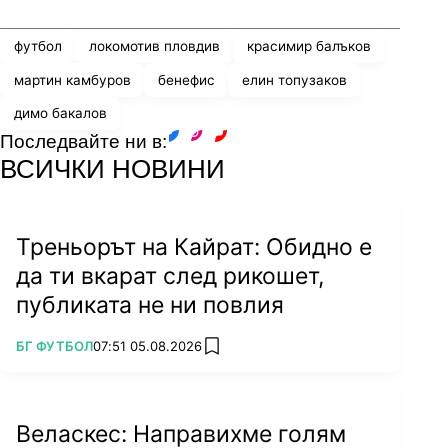
футбол
локомотив пловдив
красимир балъков
мартин камбуров
бенефис
елин топузаков
димо бакалов
Последвайте ни в:
facebook
instagram
youtube
ВСИЧКИ НОВИНИ
Треньорът на Кайрат: Обидно е
да ти вкарат след рикошет,
публиката не ни повлия
ПОВЕЧЕ ОТ
БГ ФУТБОЛ
07:51 05.08.2026
add favorites
Веласкес: Направихме голям