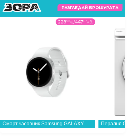
РАЗГЛЕДАЙ БРОШУРАТА
228
99
€
/
447
87
лв.
Смарт часовник Samsung GALAXY WATCH 8 44mm SILVER SM-L330NZSA , 1.47 , 2 , 32 , 37.30 , Exynos W1000...