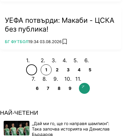
УЕФА потвърди: Макаби - ЦСКА
без публика!
ПОВЕЧЕ ОТ
БГ ФУТБОЛ
19:34 03.08.2026
add favorites
1
2
3
4
5
6
7
8
9
НАЙ-ЧЕТЕНИ
„Дай ми го, ще го направя шампион“:
Така започва историята на Денислав
Бърдаров