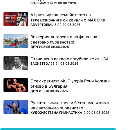
ПОВЕЧЕ ОТ
ВОЛЕЙБОЛ
09:12 08.08.2026
А1 разширява семейството на
телевизионните си канали с MAX One
ПОВЕЧЕ ОТ
ADVERTORIAL
16:02 20.05.2026
Виктория Ангелова е на финал на
световно първенство!
ПОВЕЧЕ ОТ
ДРУГИ
08:05 09.08.2026
Стана ясно какво е погубило ас от НБА
ПОВЕЧЕ ОТ
БАСКЕТБОЛ
23:24 08.08.2026
Осемкратният Mr. Olympia Рони Колман
отново в България!
ПОВЕЧЕ ОТ
ДРУГИ
13:10 09.08.2026
Руските гимнастички без знаме и химн
на световното първенство
ПОВЕЧЕ ОТ
ХУДОЖЕСТВЕНА ГИМНАСТИКА
10:00 08.08.2026