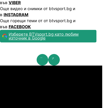
във
VIBER
Още видео и снимки от btvsport.bg и
в
INSTAGRAM
Още горещи теми от от btvsport.bg и
във
FACEBOOK
Изберете BTVsport.bg като любим
източник в Google
мпионска лига: 2nd Qualifying Round
Ша
07.2026
19:00
04.
Арарат-Армениа
Шамрок Роувърс
07.2026
19:00
04.