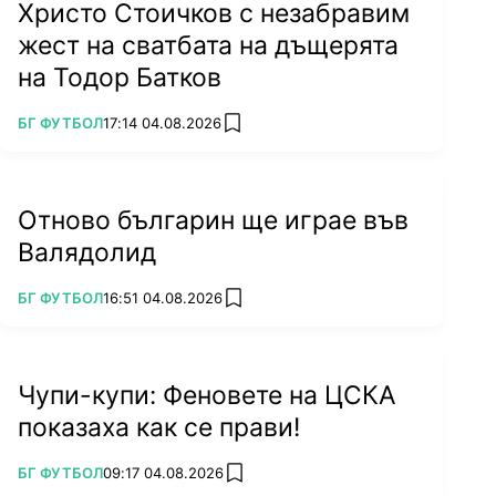
Христо Стоичков с незабравим
жест на сватбата на дъщерята
на Тодор Батков
ПОВЕЧЕ ОТ
БГ ФУТБОЛ
17:14 04.08.2026
add favorites
Отново българин ще играе във
Валядолид
ПОВЕЧЕ ОТ
БГ ФУТБОЛ
16:51 04.08.2026
add favorites
Чупи-купи: Феновете на ЦСКА
показаха как се прави!
ПОВЕЧЕ ОТ
БГ ФУТБОЛ
09:17 04.08.2026
add favorites