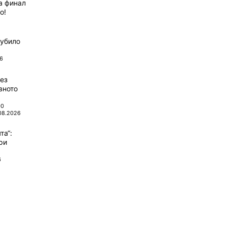
а финал
о!
губило
6
ез
вното
00
08.2026
та“:
ри
6