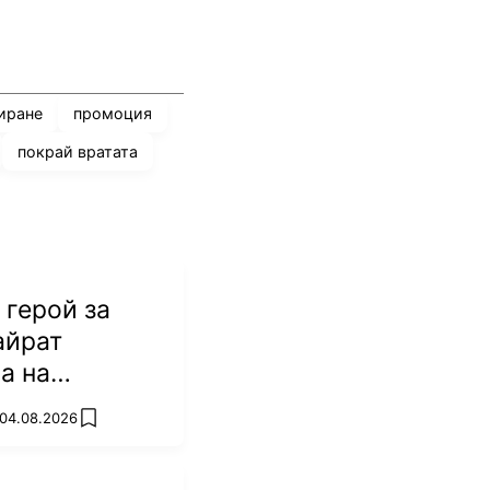
иране
промоция
покрай вратата
герой за
айрат
а на
 04.08.2026
add favorites