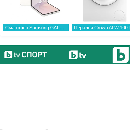
Смартфон Samsung GALAXY Z FLIP8 512GB CREAM SM-F776BZEH , 12 GB, 512 GB...