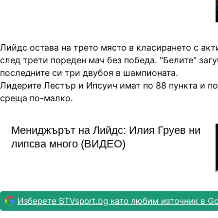
Лийдс остава на трето място в класирането с акт
след трети пореден мач без победа. "Белите" загу
последните си три двубоя в шампионата.
Лидерите Лестър и Ипсуич имат по 88 пункта и по
среща по-малко.
Мениджърът на Лийдс: Илия Груев ни
липсва много (ВИДЕО)
Изберете BTVsport.bg като любим източник в Go