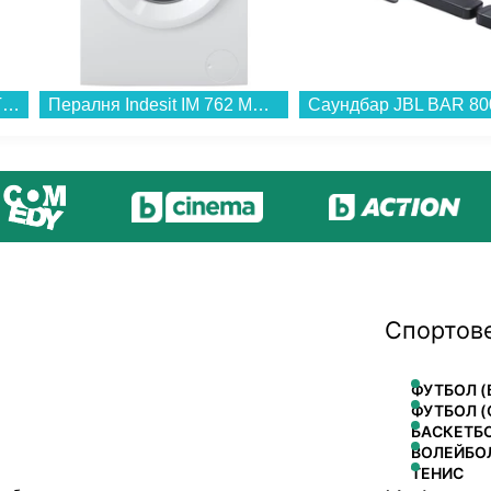
Пералня Crown ALW 100T , 1000 об./мин., 5.00 kg, D , Бял...
Пералня Indesit IM 762 MY TIME EE , 1200 об./мин., 7.00 kg, A , Бял...
Спортов
ФУТБОЛ (
ФУТБОЛ (
БАСКЕТБ
ВОЛЕЙБО
ТЕНИС