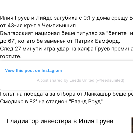
Илия Груев и Лийдс загубиха с 0:1 у дома срещу 
от 43-ия кръг в Чемпиъншип.
Българският национал беше титуляр за "белите" и
до 67', когато бе заменен от Патрик Бамфорд.
След 27 минути игра удар на халфа Груев премина
гостите.
View this post on Instagram
A post shared by Leeds United (@leedsunited)
Голът на победата за отбора от Ланкашър беше р
Смодикс в 82' на стадион "Еланд Роуд".
Гладиатор инвестира в Илия Груев