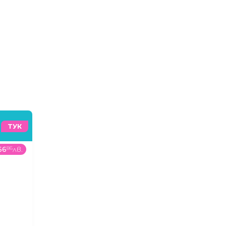
ТУК
66
86
лв.
359
00
€
/
702
15
лв.
78