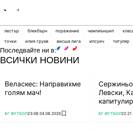
Share
save
лестър
блекбърн
поражение
чемпиъншип
клас
точки
илия груев
висша лига
ипсуич
титуляр
Последвайте ни в:
facebook
instagram
youtube
ВСИЧКИ НОВИНИ
Веласкес: Направихме
Сержиньо 
голям мач!
Левски, К
капитулир
"Герена"!
ПОВЕЧЕ ОТ
ПОВЕЧЕ ОТ
БГ ФУТБОЛ
23:08 04.08.2026
БГ ФУТБОЛ
22:21
add favorites