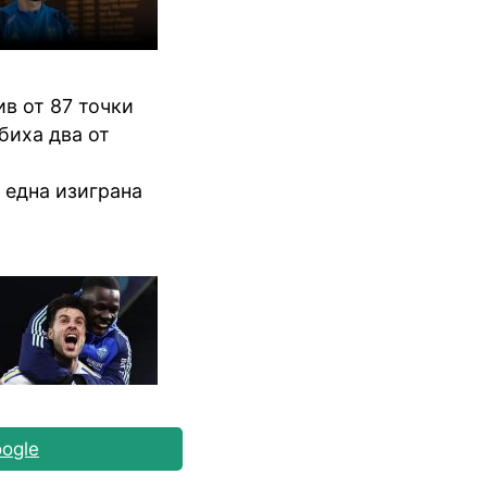
ив от 87 точки
биха два от
 една изиграна
ogle