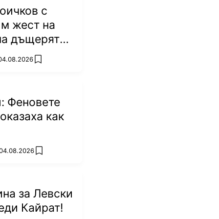
оичков с
м жест на
на дъщерята
Батков
 04.08.2026
add favorites
: Феновете
оказаха как
 04.08.2026
add favorites
на за Левски
еди Кайрат!