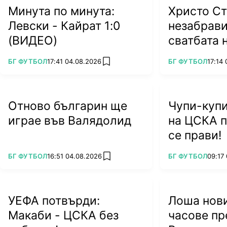
Минута по минута:
Христо Ст
Левски - Кайрат 1:0
незабрави
(ВИДЕО)
сватбата 
на Тодор 
ПОВЕЧЕ ОТ
ПОВЕЧЕ ОТ
БГ ФУТБОЛ
17:41 04.08.2026
БГ ФУТБОЛ
17:14
add favorites
Отново българин ще
Чупи-купи
играе във Валядолид
на ЦСКА п
се прави!
ПОВЕЧЕ ОТ
ПОВЕЧЕ ОТ
БГ ФУТБОЛ
16:51 04.08.2026
БГ ФУТБОЛ
09:17
add favorites
УЕФА потвърди:
Лоша нови
Макаби - ЦСКА без
часове пр