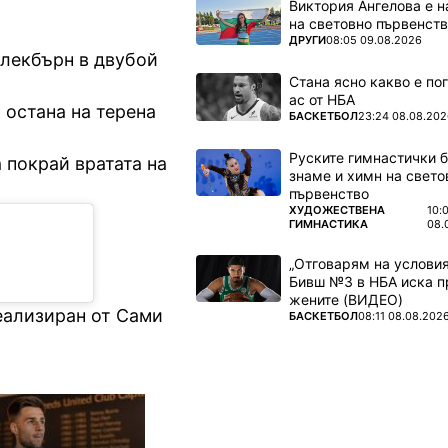
Виктория Ангелова е н
на световно първенств
ПОВЕЧЕ ОТ
ДРУГИ
08:05 09.08.2026
Блекбърн в двубой
Стана ясно какво е по
ас от НБА
 остана на терена
ПОВЕЧЕ ОТ
БАСКЕТБОЛ
23:24 08.08.202
Руските гимнастички б
 покрай вратата на
знаме и химн на свето
първенство
ПОВЕЧЕ ОТ
ХУДОЖЕСТВЕНА
10:
ГИМНАСТИКА
08.
„Отговарям на условия
Бивш №3 в НБА иска п
жените (ВИДЕО)
еализиран от Сами
ПОВЕЧЕ ОТ
БАСКЕТБОЛ
08:11 08.08.202