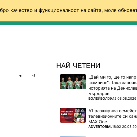
бро качество и функционалност на сайта, моля обновет
ФУТБОЛ (СВЯТ)
БАСКЕТБОЛ
ВОЛЕЙБОЛ
НАЙ-ЧЕТЕНИ
„Дай ми го, ще го нап
Share
save
шампион“: Така започв
историята на Денисла
Бърдаров
ПОВЕЧЕ ОТ
ВОЛЕЙБОЛ
09:12 08.08.2026
а Лийдс
А1 разширява семейст
телевизионните си кан
MAX One
ПОВЕЧЕ ОТ
ADVERTORIAL
16:02 20.05.2