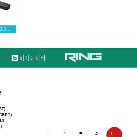
Саундбар JBL BAR 800 JBLBAR800M2BLKEP...
Конзола Nintendo Switch OLED White...
е
БГ)
СВЯТ)
ОЛ
Л