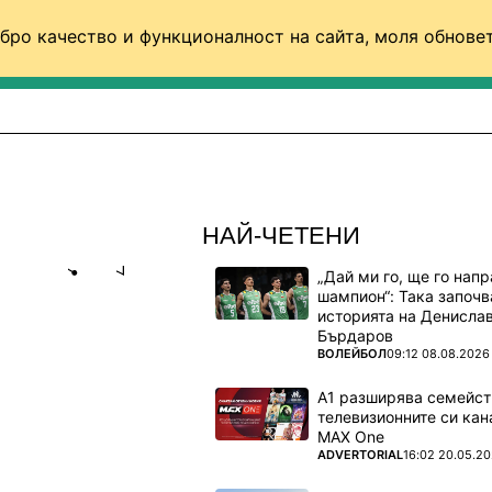
бро качество и функционалност на сайта, моля обновет
ФУТБОЛ (СВЯТ)
БАСКЕТБОЛ
ВОЛЕЙБОЛ
НАЙ-ЧЕТЕНИ
„Дай ми го, ще го нап
Share
save
шампион“: Така започв
историята на Денисла
Бърдаров
ЛА НА
ПОВЕЧЕ ОТ
ВОЛЕЙБОЛ
09:12 08.08.2026
ЕТИ
А1 разширява семейст
телевизионните си кан
до момента
MAX One
ПОВЕЧЕ ОТ
ADVERTORIAL
16:02 20.05.2