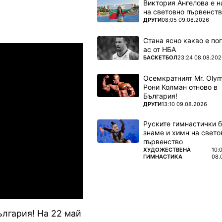
Виктория Ангелова е н
на световно първенств
ПОВЕЧЕ ОТ
ДРУГИ
08:05 09.08.2026
Стана ясно какво е по
ас от НБА
ПОВЕЧЕ ОТ
БАСКЕТБОЛ
23:24 08.08.202
Осемкратният Mr. Olym
Рони Колман отново в
България!
ПОВЕЧЕ ОТ
ДРУГИ
13:10 09.08.2026
Руските гимнастички б
знаме и химн на свето
първенство
ПОВЕЧЕ ОТ
ХУДОЖЕСТВЕНА
10:
ГИМНАСТИКА
08.
ългария! На 22 май