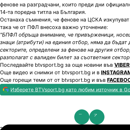
фенове на разградчани, които преди дни официал
14-та поредна титла на България.
Останаха съмнения, че фенове на ЦСКА изкупуват 
така че от ПФЛ внесоха важно уточнение:
"БПФЛ обръща внимание, че привърженици, носе
знаци (атрибути) на единия отбор, няма да бъдат
секторите, определени за фенове на другия отбор
разполагат с валиден билет за съответния сектор
Последвайте btvsport.bg за още новини във
VIBER
Още видео и снимки от btvsport.bg и в
INSTAGRA
Още горещи теми от от btvsport.bg и във
FACEBO
Изберете BTVsport.bg като любим източник в Go
Шампионска лига: 2nd Qualifying Round
21.07.2026
19:00