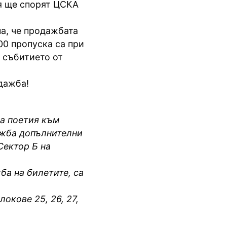
я ще спорят ЦСКА
ма, че продажбата
00 пропуска са при
 събитието от
одажба!
ва поетия към
ажба допълнителни
Сектор Б на
ба на билетите, са
окове 25, 26, 27,