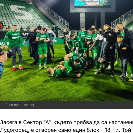
Снимка: Lap.bg
Засега в Сектор "А", където трябва да са настане
Лудогорец, е отворен само един блок - 18-ти. Той