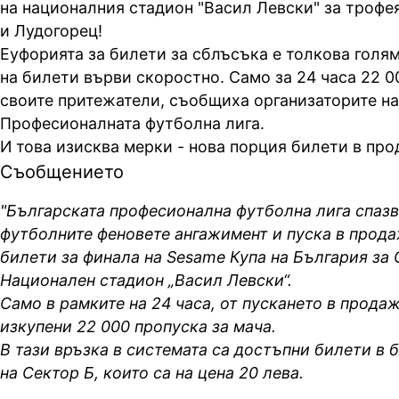
на националния стадион "Васил Левски" за трофе
и Лудогорец!
Еуфорията за билети за сблъсъка е толкова голя
на билети върви скоростно. Само за 24 часа 22 0
своите притежатели, съобщиха организаторите на
Професионалната футболна лига.
И това изисква мерки - нова порция билети в пр
Съобщението
"Българската професионална футболна лига спаз
футболните феновете ангажимент и пуска в прод
билети за финала на Sesame Купа на България за 
Национален стадион „Васил Левски“.
Само в рамките на 24 часа, от пускането в продаж
изкупени 22 000 пропуска за мача.
В тази връзка в системата са достъпни билети в бл
на Сектор Б, които са на цена 20 лева.