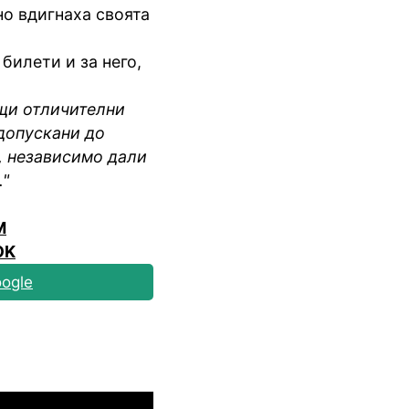
но вдигнаха своята
билети и за него,
щи отличителни
 допускани до
, независимо дали
."
M
OK
ogle
Шампионска лига: 3rd Qualifyi
04.08.2026
03:00