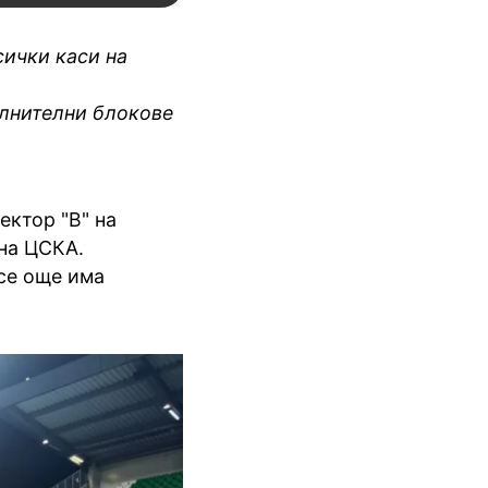
сички каси на
ълнителни блокове
ектор "В" на
 на ЦСКА.
все още има