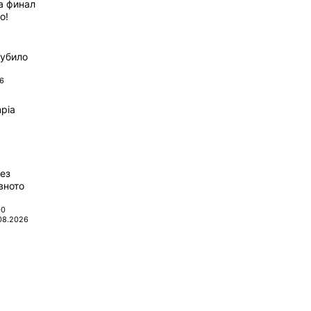
а финал
о!
губило
6
pia
ез
вното
00
08.2026