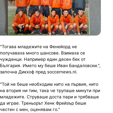
"Тогава младежите на Фенейорд не
получаваха много шансове. Взимаха се
чужденци. Например един десен бек от
България. Името му беше Иван Бандаловски.",
започна Дикхоф пред soccernews.nl.
"Той не беше необходим нито на първия, нито
на втория ни тим, така че трупаше минути при
младежите. Струваше доста пари и трябваше
да играе. Треньорът Хенк Фрейзър беше
честен с мен, оценявам го."