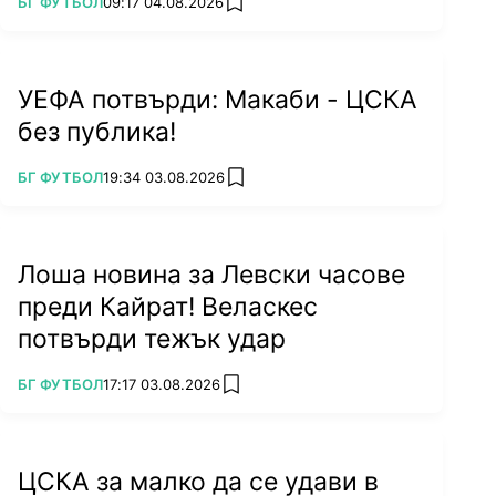
ПОВЕЧЕ ОТ
БГ ФУТБОЛ
09:17 04.08.2026
add favorites
УЕФА потвърди: Макаби - ЦСКА
без публика!
ПОВЕЧЕ ОТ
БГ ФУТБОЛ
19:34 03.08.2026
add favorites
Лоша новина за Левски часове
преди Кайрат! Веласкес
потвърди тежък удар
ПОВЕЧЕ ОТ
БГ ФУТБОЛ
17:17 03.08.2026
add favorites
ЦСКА за малко да се удави в