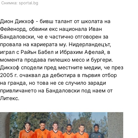
Снимка: sportal.bg
Дион Дикхоф - бивш талант от школата на
Фейенорд, обвини екс национала Иван
Бандаловски, че е частично отговорен за
провала на кариерата му. Нидерландецът,
играл с Райън Бабел и Ибрахим Афелай, в
момента продава пилешко месо и бургери.
Дикхоф сподели пред местните медии, че през
2005 г. очаквал да дебютира в първия отбор
на гранда, но това не се случило заради
привличането на Бандаловски под наем от
Литекс.