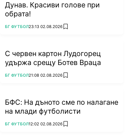
Дунав. Красиви голове при
обрата!
ПОВЕЧЕ ОТ
БГ ФУТБОЛ
23:13 02.08.2026
add favorites
С червен картон Лудогорец
удържа срещу Ботев Враца
ПОВЕЧЕ ОТ
БГ ФУТБОЛ
21:08 02.08.2026
add favorites
БФС: На дъното сме по налагане
на млади футболисти
ПОВЕЧЕ ОТ
БГ ФУТБОЛ
12:02 02.08.2026
add favorites