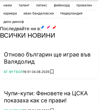
наем
талант
литекс
фейенорд
провален
кариера
иван бандаловски
Нидерландия
дион дикхоф
Последвайте ни в:
facebook
instagram
youtube
ВСИЧКИ НОВИНИ
Отново българин ще играе във
Валядолид
ПОВЕЧЕ ОТ
БГ ФУТБОЛ
16:51 04.08.2026
add favorites
Чупи-купи: Феновете на ЦСКА
показаха как се прави!