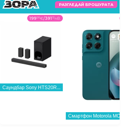
РАЗГЛЕДАЙ БРОШУРАТА
199
99
€
/
391
15
лв.
278
99
Саундбар Sony HTS20R...