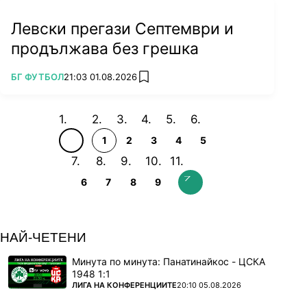
Левски прегази Септември и
продължава без грешка
ПОВЕЧЕ ОТ
БГ ФУТБОЛ
21:03 01.08.2026
add favorites
1
2
3
4
5
6
7
8
9
НАЙ-ЧЕТЕНИ
Минута по минута: Панатинайкос - ЦСКА
1948 1:1
ПОВЕЧЕ ОТ
ЛИГА НА КОНФЕРЕНЦИИТЕ
20:10 05.08.2026