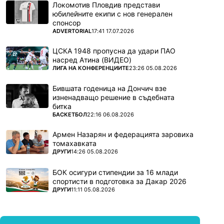
Локомотив Пловдив представи
юбилейните екипи с нов генерален
спонсор
ПОВЕЧЕ ОТ
ADVERTORIAL
17:41 17.07.2026
ЦСКА 1948 пропусна да удари ПАО
насред Атина (ВИДЕО)
ПОВЕЧЕ ОТ
ЛИГА НА КОНФЕРЕНЦИИТЕ
23:26 05.08.2026
Бившата годеница на Дончич взе
изненадващо решение в съдебната
битка
ПОВЕЧЕ ОТ
БАСКЕТБОЛ
22:16 06.08.2026
Армен Назарян и федерацията заровиха
томахавката
ПОВЕЧЕ ОТ
ДРУГИ
14:26 05.08.2026
БОК осигури стипендии за 16 млади
спортисти в подготовка за Дакар 2026
ПОВЕЧЕ ОТ
ДРУГИ
11:11 05.08.2026