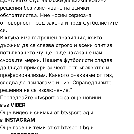
ЦСКА като клуб не може да взима крайни
решения без изясняване на всички
обстоятелства. Ние носим сериозна
отговорност пред закона и пред футболистите
си.
В клуба има вътрешен правилник, който
държим да се спазва строго и всеки опит за
потъпкването му ще бъде наказан с най-
суровите мерки. Нашите футболисти следва
да бъдат примери за честност, мъжество и
професионализъм. Каквото очакваме от тях,
следва да прилагаме и ние. Справедливите
решения не са изключение.“
Последвайте btvsport.bg за още новини
във
VIBER
Още видео и снимки от btvsport.bg и
в
INSTAGRAM
Още горещи теми от от btvsport.bg и