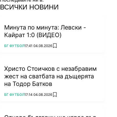
facebook
instagram
youtube
ВСИЧКИ НОВИНИ
Минута по минута: Левски -
Кайрат 1:0 (ВИДЕО)
ПОВЕЧЕ ОТ
БГ ФУТБОЛ
17:41 04.08.2026
add favorites
Христо Стоичков с незабравим
жест на сватбата на дъщерята
на Тодор Батков
ПОВЕЧЕ ОТ
БГ ФУТБОЛ
17:14 04.08.2026
add favorites