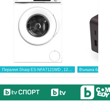
Пералня Sharp ES-NFA7121WD , 1200 об./мин., 7.00 kg, D , Бял...