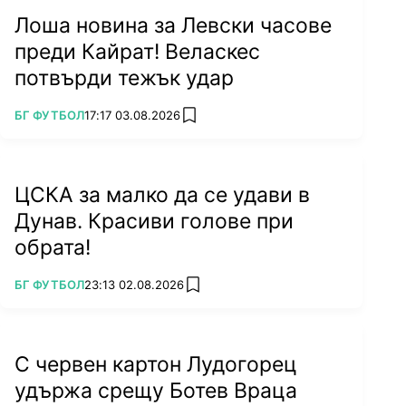
Лоша новина за Левски часове
преди Кайрат! Веласкес
потвърди тежък удар
ПОВЕЧЕ ОТ
БГ ФУТБОЛ
17:17 03.08.2026
add favorites
ЦСКА за малко да се удави в
Дунав. Красиви голове при
обрата!
ПОВЕЧЕ ОТ
БГ ФУТБОЛ
23:13 02.08.2026
add favorites
С червен картон Лудогорец
удържа срещу Ботев Враца