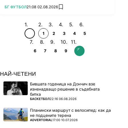
ПОВЕЧЕ ОТ
БГ ФУТБОЛ
21:08 02.08.2026
add favorites
1
2
3
4
5
6
7
8
9
НАЙ-ЧЕТЕНИ
Бившата годеница на Дончич взе
изненадващо решение в съдебната
битка
ПОВЕЧЕ ОТ
БАСКЕТБОЛ
22:16 06.08.2026
Планински маршрут с велосипед: как да
не подцените терена
ПОВЕЧЕ ОТ
ADVERTORIAL
17:00 10.07.2026