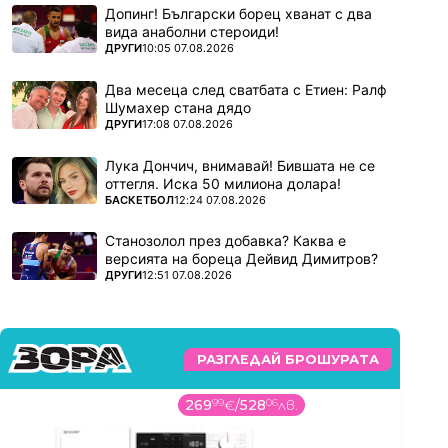
Допинг! Български борец хванат с два
вида анаболни стероиди!
ПОВЕЧЕ ОТ
ДРУГИ
10:05 07.08.2026
Два месеца след сватбата с Етиен: Ралф
Шумахер стана дядо
ПОВЕЧЕ ОТ
ДРУГИ
17:08 07.08.2026
Лука Дончич, внимавай! Бившата не се
оттегля. Иска 50 милиона долара!
ПОВЕЧЕ ОТ
БАСКЕТБОЛ
12:24 07.08.2026
Станозолол през добавка? Каква е
версията на бореца Дейвид Димитров?
ПОВЕЧЕ ОТ
ДРУГИ
12:51 07.08.2026
РАЗГЛЕДАЙ БРОШУРАТА
269
99
€
/
528
06
лв.