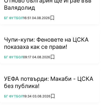
Отново българин ще играе във
Валядолид
ПОВЕЧЕ ОТ
БГ ФУТБОЛ
16:51 04.08.2026
add favorites
Чупи-купи: Феновете на ЦСКА
показаха как се прави!
ПОВЕЧЕ ОТ
БГ ФУТБОЛ
09:17 04.08.2026
add favorites
УЕФА потвърди: Макаби - ЦСКА
без публика!
ПОВЕЧЕ ОТ
БГ ФУТБОЛ
19:34 03.08.2026
add favorites