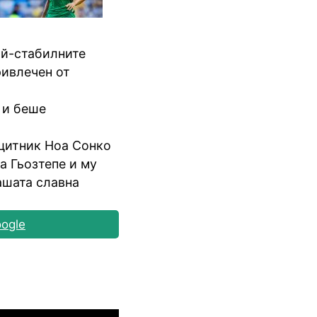
ай-стабилните
ривлечен от
 и беше
щитник Ноа Сонко
а Гьозтепе и му
ашата славна
ogle