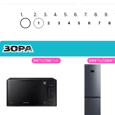
1
2
3
4
5
6
7
8
99
99
€
/
195
57
лв.
699
99
€
/
1369
07