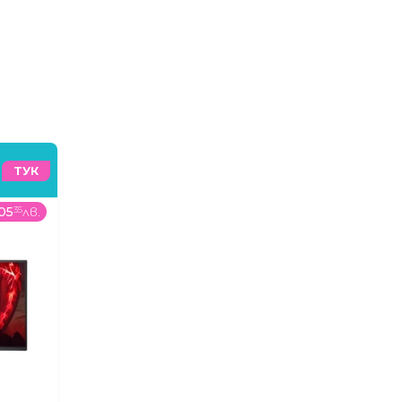
ТУК
05
35
лв.
1175
00
€
/
2298
11
лв.
1