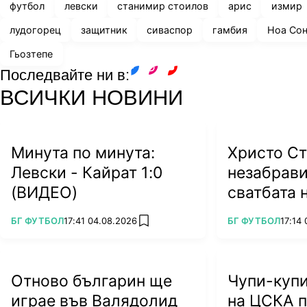
футбол
левски
станимир стоилов
арис
измир
лудогорец
защитник
сиваспор
гамбия
Ноа Сон
Гьозтепе
Последвайте ни в:
facebook
instagram
youtube
ВСИЧКИ НОВИНИ
Минута по минута:
Христо Ст
Левски - Кайрат 1:0
незабрави
(ВИДЕО)
сватбата 
на Тодор 
ПОВЕЧЕ ОТ
ПОВЕЧЕ ОТ
БГ ФУТБОЛ
17:41 04.08.2026
БГ ФУТБОЛ
17:14
add favorites
Отново българин ще
Чупи-купи
играе във Валядолид
на ЦСКА п