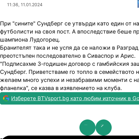
11:36, 11.01.2024
При "сините" Сундберг се утвърди като един от н
футболисти на своя пост. А впоследствие беше п
шампиона Лудогорец.
Бранителят така и не успя да се наложи в Разград
преотстъпен последователно в Сиваспор и Арис.
"Подписахме 3-годишен договор с гамбийския за
Сундберг. Приветстваме го топло в семейството н
желаем много успехи и незабравими моменти с н
фланелка", се казва в изявлението на клуба.
Изберете BTVsport.bg като любим източник в Go