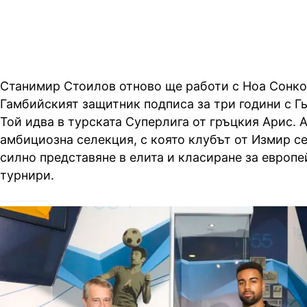
Станимир Стоилов отново ще работи с Ноа Сонко
Гамбийският защитник подписа за три години с Гь
Той идва в турската Суперлига от гръцкия Арис. А
амбициозна селекция, с която клубът от Измир с
силно представяне в елита и класиране за европ
турнири.