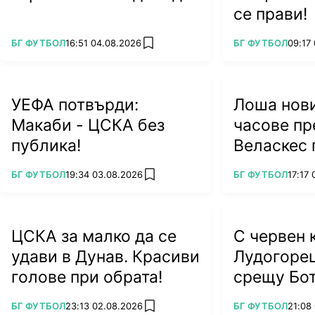
се прави!
ПОВЕЧЕ ОТ
ПОВЕЧЕ ОТ
БГ ФУТБОЛ
16:51 04.08.2026
БГ ФУТБОЛ
09:17
add favorites
УЕФА потвърди:
Лоша нови
Макаби - ЦСКА без
часове пр
публика!
Веласкес 
тежък уда
ПОВЕЧЕ ОТ
ПОВЕЧЕ ОТ
БГ ФУТБОЛ
19:34 03.08.2026
БГ ФУТБОЛ
17:17
add favorites
ЦСКА за малко да се
С червен 
удави в Дунав. Красиви
Лудогоре
голове при обрата!
срещу Бо
ПОВЕЧЕ ОТ
ПОВЕЧЕ ОТ
БГ ФУТБОЛ
23:13 02.08.2026
БГ ФУТБОЛ
21:08
add favorites