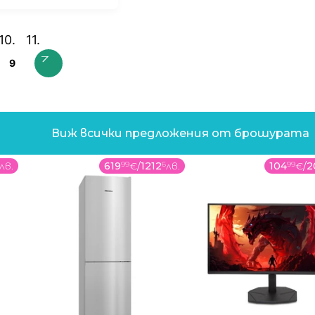
9
Виж всички предложения от брошурата
лв.
619
99
€
/
1212
6
лв.
104
99
€
/
2