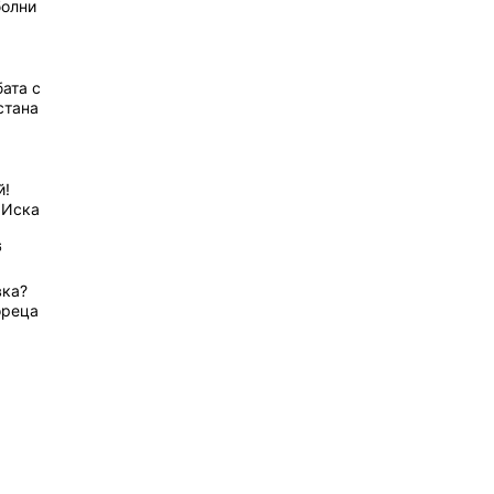
болни
ата с
стана
й!
 Иска
6
вка?
ореца