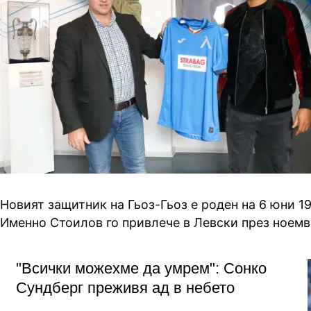
Новият защитник на Гьоз-Гьоз е роден на 6 юни 19
Именно Стоилов го привлече в Левски през ноемвр
"Всички можехме да умрем": Сонко
Сундберг преживя ад в небето