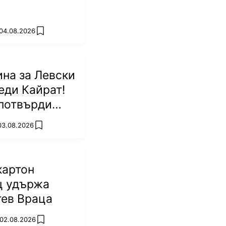
 04.08.2026
add favorites
на за Левски
еди Кайрат!
потвърди
р
 03.08.2026
add favorites
картон
ц удържа
тев Враца
 02.08.2026
add favorites