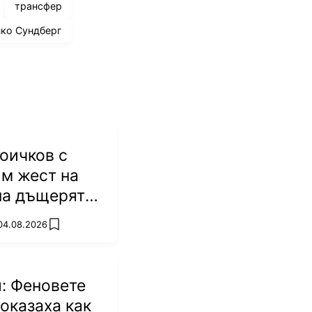
трансфер
ко Сундберг
оичков с
м жест на
на дъщерята
Батков
 04.08.2026
add favorites
: Феновете
оказаха как