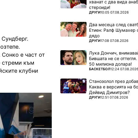
хванат с два вида ана
стероиди!
ПОВЕЧЕ ОТ
ДРУГИ
10:05 07.08.2026
Два месеца след сватб
Етиен: Ралф Шумахер 
дядо
 Сундберг.
ПОВЕЧЕ ОТ
ДРУГИ
17:08 07.08.2026
озтепе.
Лука Дончич, внимава
 Сонко е част от
Бившата не се оттегля.
е стреми към
50 милиона долара!
ПОВЕЧЕ ОТ
БАСКЕТБОЛ
12:24 07.08.202
ейските клубни
Станозолол през доба
Каква е версията на б
Дейвид Димитров?
ПОВЕЧЕ ОТ
ДРУГИ
12:51 07.08.2026