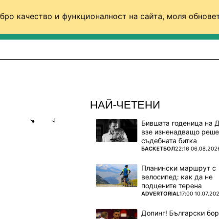
бро качество и функционалност на сайта, моля обновет
ФУТБОЛ (СВЯТ)
БАСКЕТБОЛ
ВОЛЕЙБОЛ
НАЙ-ЧЕТЕНИ
Бившата годеница на 
Share
save
взе изненадващо реше
съдебната битка
ПОВЕЧЕ ОТ
БАСКЕТБОЛ
22:16 06.08.202
ОНКО В
Планински маршрут с
велосипед: как да не
подцените терена
Лудогорец
ПОВЕЧЕ ОТ
ADVERTORIAL
17:00 10.07.20
Допинг! Български бо