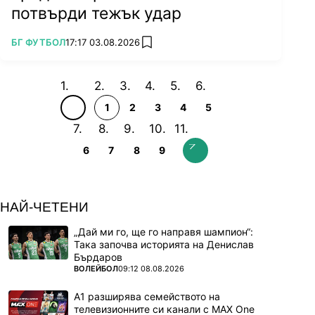
потвърди тежък удар
ПОВЕЧЕ ОТ
БГ ФУТБОЛ
17:17 03.08.2026
add favorites
1
2
3
4
5
6
7
8
9
НАЙ-ЧЕТЕНИ
„Дай ми го, ще го направя шампион“:
Така започва историята на Денислав
Бърдаров
ПОВЕЧЕ ОТ
ВОЛЕЙБОЛ
09:12 08.08.2026
А1 разширява семейството на
телевизионните си канали с MAX One