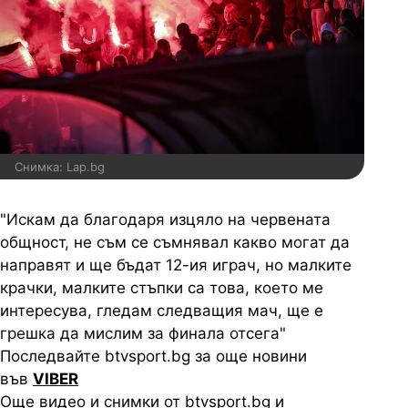
Снимка: Lap.bg
"Искам да благодаря изцяло на червената
общност, не съм се съмнявал какво могат да
направят и ще бъдат 12-ия играч, но малките
крачки, малките стъпки са това, което ме
интересува, гледам следващия мач, ще е
грешка да мислим за финала отсега"
Последвайте btvsport.bg за още новини
във
VIBER
Още видео и снимки от btvsport.bg и