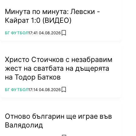
Минута по минута: Левски -
Кайрат 1:0 (ВИДЕО)
ПОВЕЧЕ ОТ
БГ ФУТБОЛ
17:41 04.08.2026
add favorites
Христо Стоичков с незабравим
жест на сватбата на дъщерята
на Тодор Батков
ПОВЕЧЕ ОТ
БГ ФУТБОЛ
17:14 04.08.2026
add favorites
Отново българин ще играе във
Валядолид