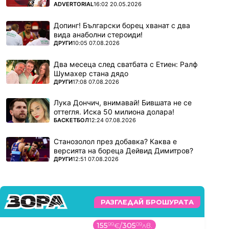
ПОВЕЧЕ ОТ
ADVERTORIAL
16:02 20.05.2026
Допинг! Български борец хванат с два
вида анаболни стероиди!
ПОВЕЧЕ ОТ
ДРУГИ
10:05 07.08.2026
Два месеца след сватбата с Етиен: Ралф
Шумахер стана дядо
ПОВЕЧЕ ОТ
ДРУГИ
17:08 07.08.2026
Лука Дончич, внимавай! Бившата не се
оттегля. Иска 50 милиона долара!
ПОВЕЧЕ ОТ
БАСКЕТБОЛ
12:24 07.08.2026
Станозолол през добавка? Каква е
версията на бореца Дейвид Димитров?
ПОВЕЧЕ ОТ
ДРУГИ
12:51 07.08.2026
РАЗГЛЕДАЙ БРОШУРАТА
155
99
€
/
305
09
лв.