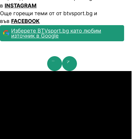
в
INSTAGRAM
Още горещи теми от от btvsport.bg и
във
FACEBOOK
Изберете BTVsport.bg като любим
източник в Google
мпионска лига: 2nd Qualifying Round
Ша
07.2026
19:00
04.
Арарат-Армениа
Шамрок Роувърс
07.2026
19:00
04.
Сабах Баку