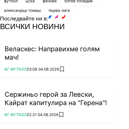
футбол
цска
фенове
ботев пловдив
александър томаш
първа лига
Последвайте ни в:
facebook
instagram
youtube
ВСИЧКИ НОВИНИ
Веласкес: Направихме голям
мач!
ПОВЕЧЕ ОТ
БГ ФУТБОЛ
23:08 04.08.2026
add favorites
Сержиньо герой за Левски,
Кайрат капитулира на "Герена"!
ПОВЕЧЕ ОТ
БГ ФУТБОЛ
22:21 04.08.2026
add favorites