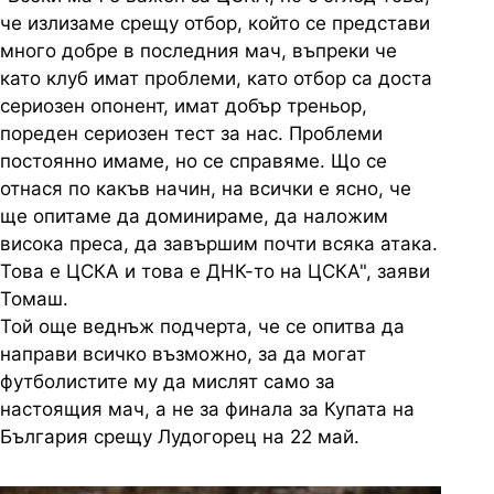
че излизаме срещу отбор, който се представи
много добре в последния мач, въпреки че
като клуб имат проблеми, като отбор са доста
сериозен опонент, имат добър треньор,
пореден сериозен тест за нас. Проблеми
постоянно имаме, но се справяме. Що се
отнася по какъв начин, на всички е ясно, че
ще опитаме да доминираме, да наложим
висока преса, да завършим почти всяка атака.
Това е ЦСКА и това е ДНК-то на ЦСКА", заяви
Томаш.
Той още веднъж подчерта, че се опитва да
направи всичко възможно, за да могат
футболистите му да мислят само за
настоящия мач, а не за финала за Купата на
България срещу Лудогорец на 22 май.