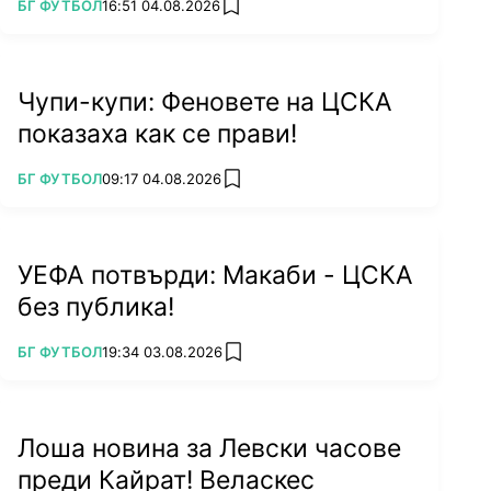
ПОВЕЧЕ ОТ
БГ ФУТБОЛ
16:51 04.08.2026
add favorites
Чупи-купи: Феновете на ЦСКА
показаха как се прави!
ПОВЕЧЕ ОТ
БГ ФУТБОЛ
09:17 04.08.2026
add favorites
УЕФА потвърди: Макаби - ЦСКА
без публика!
ПОВЕЧЕ ОТ
БГ ФУТБОЛ
19:34 03.08.2026
add favorites
Лоша новина за Левски часове
преди Кайрат! Веласкес