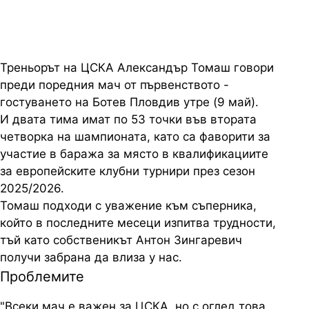
Треньорът на ЦСКА Александър Томаш говори
преди поредния мач от първенството -
гостуването на Ботев Пловдив утре (9 май).
И двата тима имат по 53 точки във втората
четворка на шампионата, като са фаворити за
участие в баража за място в квалификациите
за европейските клубни турнири през сезон
2025/2026.
Томаш подходи с уважение към съперника,
който в последните месеци изпитва трудности,
тъй като собственикът Антон Зингаревич
получи забрана да влиза у нас.
Проблемите
"Всеки мач е важен за ЦСКА, но с оглед това,