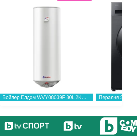
Бойлер Елдом WVY08039F 80L 2KW STYLE , 2 , 75 , C , Вертикален...