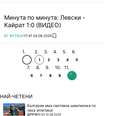
Минута по минута: Левски -
Кайрат 1:0 (ВИДЕО)
ПОВЕЧЕ ОТ
БГ ФУТБОЛ
17:41 04.08.2026
add favorites
1
2
3
4
5
6
7
8
9
НАЙ-ЧЕТЕНИ
България има световна шампионка по
лека атлетика!
ПОВЕЧЕ ОТ
ДРУГИ
00:43 10.08.2026