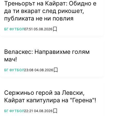
Треньорът на Кайрат: Обидно е
да ти вкарат след рикошет,
публиката не ни повлия
ПОВЕЧЕ ОТ
БГ ФУТБОЛ
07:51 05.08.2026
add favorites
Веласкес: Направихме голям
мач!
ПОВЕЧЕ ОТ
БГ ФУТБОЛ
23:08 04.08.2026
add favorites
Сержиньо герой за Левски,
Кайрат капитулира на "Герена"!
ПОВЕЧЕ ОТ
БГ ФУТБОЛ
22:21 04.08.2026
add favorites