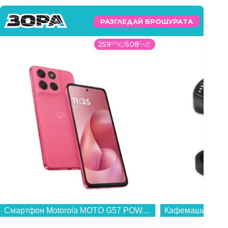
РАЗГЛЕДАЙ БРОШУРАТА
259
99
€
/
508
5
лв.
Смартфон Motorola MOTO G57 POWER 5G 256/12 PINK , 12 GB, 256 GB...