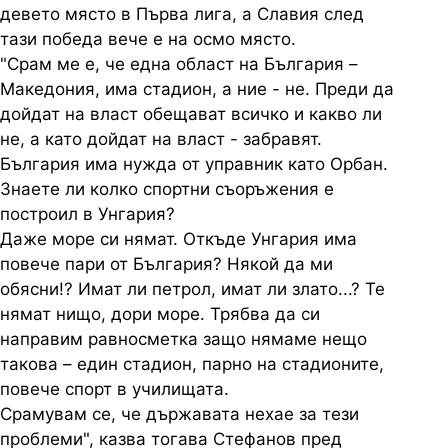
девето място в Първа лига, а Славия след
тази победа вече е на осмо място.
"Срам ме е, че една област на България –
Македония, има стадион, а ние - не. Преди да
дойдат на власт обещават всичко и какво ли
не, а като дойдат на власт - забравят.
България има нужда от управник като Орбан.
Знаете ли колко спортни съоръжения е
построил в Унгария?
Даже море си нямат. Откъде Унгария има
повече пари от България? Някой да ми
обясни!? Имат ли петрол, имат ли злато...? Те
нямат нищо, дори море. Трябва да си
направим равносметка защо нямаме нещо
такова – един стадион, парно на стадионите,
повече спорт в училищата.
Срамувам се, че държавата нехае за тези
проблеми", казва тогава Стефанов пред