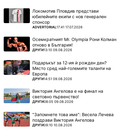
Локомотив Пловдив представи
юбилейните екипи с нов генерален
спонсор
ПОВЕЧЕ ОТ
ADVERTORIAL
17:41 17.07.2026
Осемкратният Mr. Olympia Рони Колман
отново в България!
ПОВЕЧЕ ОТ
ДРУГИ
13:10 09.08.2026
Подаръкът за 12-ия ѝ рожден ден?
Място сред най-големите таланти на
Европа
ПОВЕЧЕ ОТ
ДРУГИ
14:51 09.08.2026
Виктория Ангелова е на финал на
световно първенство!
ПОВЕЧЕ ОТ
ДРУГИ
08:05 09.08.2026
"Запомнете това име": Весела Лечева
поздрави Виктория Ангелова
ПОВЕЧЕ ОТ
ДРУГИ
09:10 10.08.2026