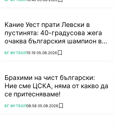
add favorites
Кание Уест прати Левски в
пустинята: 40-градусова жега
очаква българския шампион в
Туркестан
ПОВЕЧЕ ОТ
БГ ФУТБОЛ
15:19 05.08.2026
add favorites
Брахими на чист български:
Ние сме ЦСКА, няма от какво да
се притесняваме!
ПОВЕЧЕ ОТ
БГ ФУТБОЛ
08:58 05.08.2026
add favorites