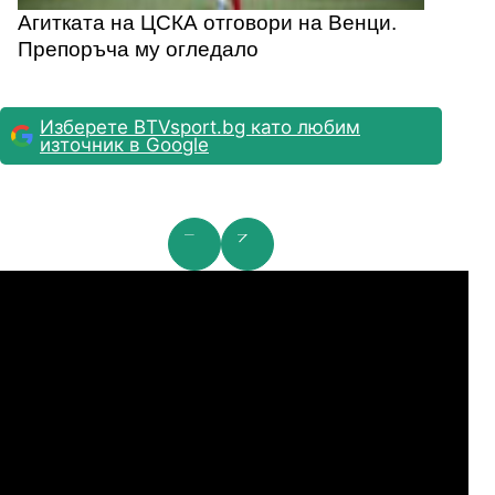
Агитката на ЦСКА отговори на Венци.
Препоръча му огледало
Изберете BTVsport.bg като любим
източник в Google
мпионска лига: 2nd Qualifying Round
Ша
07.2026
19:00
04.
Арарат-Армениа
Шамрок Роувърс
07.2026
19:00
04.
Сабах Баку