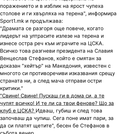
поражението и в изблик на ярост чупеха
столове и ги хвърляха на терена", информира
Sport1.mk и продължава:
"Драмата се разгоря още повече, когато
лидерът на ултрасите излезе на терена и
изнесе остра реч към играчите на ЦСКА.
Всичко това разгневи президента на Славия
Венцеслав Стефанов, който е смятан за
доказан "хейтър" на Македония, известен с
многото си противоречиви изказвания срещу
страната ни, а след мача отправи остри
критики."
"Свине! Свине! Пускаш ги в дома си, а те
чупят всичко! И те ли са твои фенове? Що за
клуб е ЦСКА?
Идваш, губиш и след това
започваш да чупиш. Сега поне имат пари, за
да си платят щетите", бесен бе Стефанов в
събота вечер.