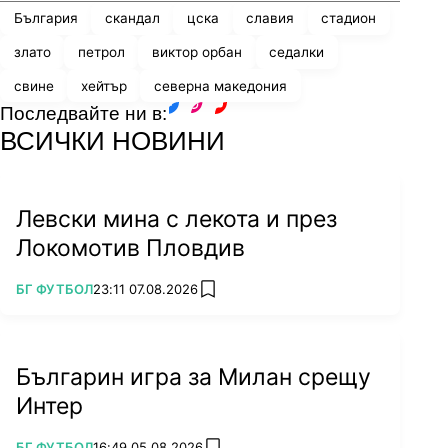
България
скандал
цска
славия
стадион
злато
петрол
виктор орбан
седалки
свине
хейтър
северна македония
Последвайте ни в:
facebook
instagram
youtube
ВСИЧКИ НОВИНИ
Левски мина с лекота и през
Локомотив Пловдив
ПОВЕЧЕ ОТ
БГ ФУТБОЛ
23:11 07.08.2026
add favorites
Българин игра за Милан срещу
Интер
ПОВЕЧЕ ОТ
БГ ФУТБОЛ
16:49 05.08.2026