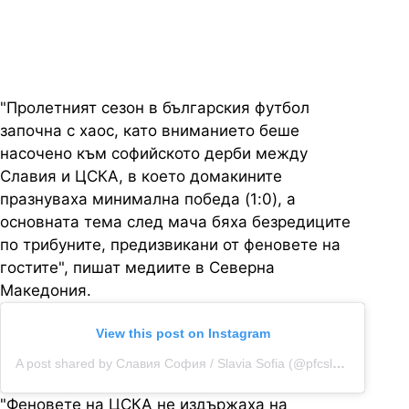
международен отзвук
"Пролетният сезон в българския футбол
започна с хаос, като вниманието беше
насочено към софийското дерби между
Славия и ЦСКА, в което домакините
празнуваха минимална победа (1:0), а
основната тема след мача бяха безредиците
по трибуните, предизвикани от феновете на
гостите", пишат медиите в Северна
Македония.
View this post on Instagram
A post shared by Славия София / Slavia Sofia (@pfcslavia1913)
"Феновете на ЦСКА не издържаха на