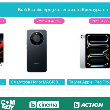
Виж всички предложения от брошурата
лв.
329
99
€
/
645
41
лв.
1289
00
€
/
25
Телевизор Sharp 43HL4765E , 108 см, 3840x2160 UHD-4K , 43 inch, Android , LED , Smart TV...
Смартфон Honor MAGIC8 LITE 5G 256/8 BLACK , 256 GB, 8 GB...