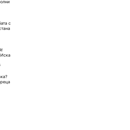
болни
ата с
стана
й!
 Иска
6
вка?
ореца