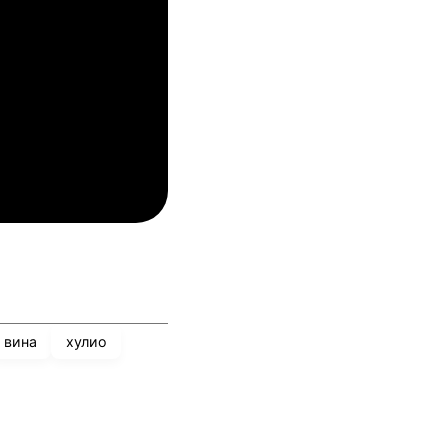
упс
Спарта Прага
04.08.2026
03:00
лован Братислава
ТБС
04.08.2026
03:00
инкълн Ред Импс
Унион Сент-Гильойсе
вина
хулио