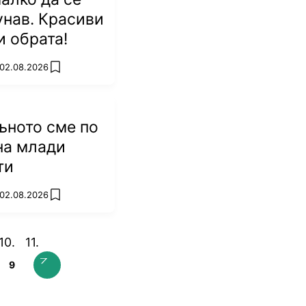
унав. Красиви
и обрата!
 02.08.2026
add favorites
ъното сме по
на млади
ти
 02.08.2026
add favorites
9