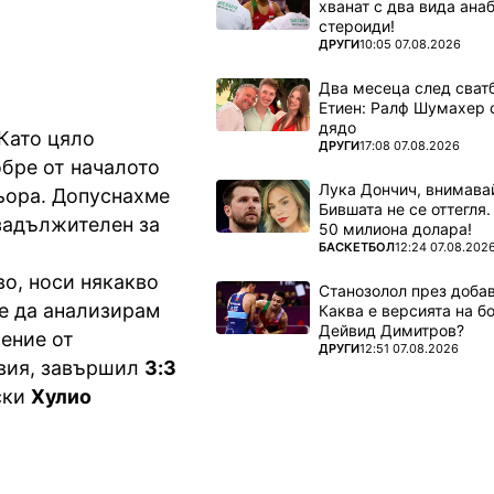
хванат с два вида ана
стероиди!
ПОВЕЧЕ ОТ
ДРУГИ
10:05 07.08.2026
Два месеца след сватб
Етиен: Ралф Шумахер 
дядо
 Като цяло
ПОВЕЧЕ ОТ
ДРУГИ
17:08 07.08.2026
обре от началото
Лука Дончич, внимава
ньора. Допуснахме
Бившата не се оттегля.
задължителен за
50 милиона долара!
ПОВЕЧЕ ОТ
БАСКЕТБОЛ
12:24 07.08.202
во, носи някакво
Станозолол през доба
 е да анализирам
Каква е версията на б
Дейвид Димитров?
нение от
ПОВЕЧЕ ОТ
ДРУГИ
12:51 07.08.2026
авия, завършил
3:3
ски
Хулио