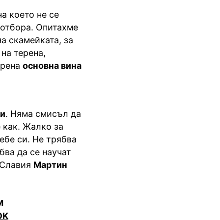
на което не се
 отбора. Опитахме
а скамейката, за
на терена,
ерена
основна вина
ки
. Няма смисъл да
 как. Жалко за
ебе си. Не трябва
бва да се научат
 Славия
Мартин
M
OK