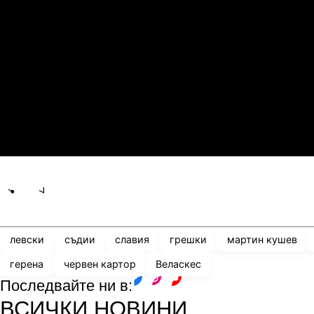
1
0
Сабах Баку
К
21.07.2026
19:00
0
2
Сабуртало
С
21.07.2026
19:00
3
0
Мджельби
Л
Share
save
левски
съдии
славия
грешки
мартин кушев
герена
червен картор
Веласкес
Последвайте ни в:
facebook
instagram
youtube
ВСИЧКИ НОВИНИ