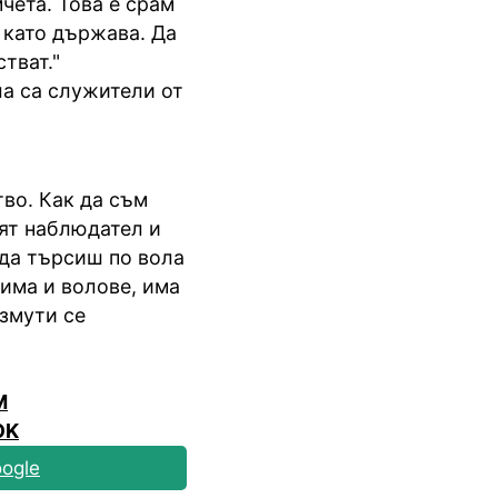
чета. Това е срам
с като държава. Да
тват."
ла са служители от
во. Как да съм
ят наблюдател и
 да търсиш по вола
 има и волове, има
ъзмути се
M
OK
ogle