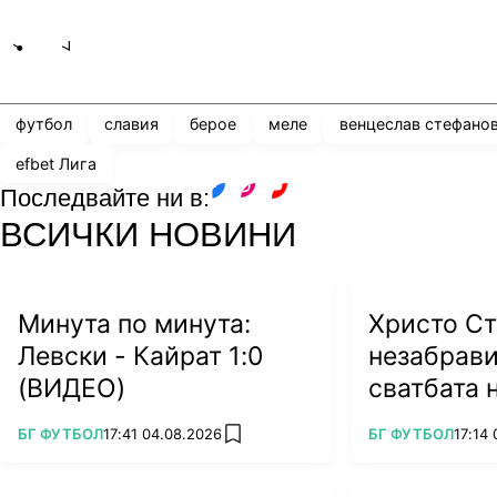
Share
save
футбол
славия
берое
меле
венцеслав стефано
efbet Лига
Последвайте ни в:
facebook
instagram
youtube
ВСИЧКИ НОВИНИ
Минута по минута:
Христо Ст
Левски - Кайрат 1:0
незабрави
(ВИДЕО)
сватбата 
на Тодор 
ПОВЕЧЕ ОТ
ПОВЕЧЕ ОТ
БГ ФУТБОЛ
17:41 04.08.2026
БГ ФУТБОЛ
17:14
add favorites