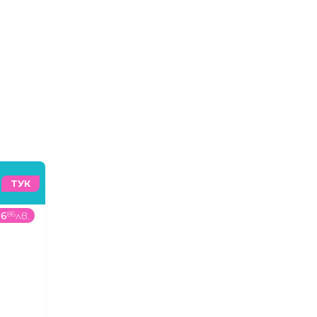
ТУК
66
86
лв.
699
99
€
/
1369
07
лв.
29
9