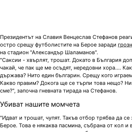
Президентът на Славия Венцеслав Стефанов реаг
остро срещу футболистите на Берое заради
грозн
на стадион "Александър Шаламанов".
"Саксии - хвърлят, трошат. Докато в България до
чакай, че пак ще ме осъдят, нередовни хора.... Как
държава? Нито един българин. Срещу кого играем
Какво правим? Докога ще се търпи това нещо? Ни
сме?", започна гневната тирада на Стефанов.
Убиват нашите момчета
"Идват и трошат, чупят. Такъв отбор трябва да се 
Берое. Това е някаква пасмина, събрана от кол и