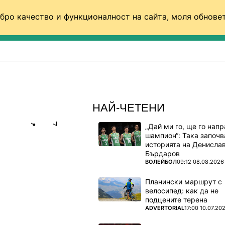
бро качество и функционалност на сайта, моля обновет
ФУТБОЛ (СВЯТ)
БАСКЕТБОЛ
ВОЛЕЙБОЛ
НАЙ-ЧЕТЕНИ
„Дай ми го, ще го нап
Share
save
шампион“: Така започв
историята на Денисла
Бърдаров
ОВА НЕ Е
ПОВЕЧЕ ОТ
ВОЛЕЙБОЛ
09:12 08.08.2026
Планински маршрут с
велосипед: как да не
 от кол и
подцените терена
ПОВЕЧЕ ОТ
ADVERTORIAL
17:00 10.07.20
ата