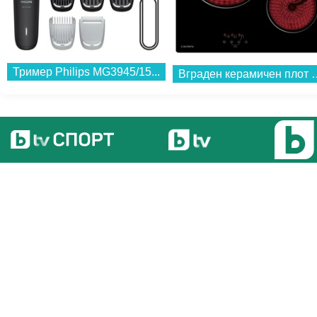
Тример Philips MG3945/15...
Вграден керамичен плот Crow