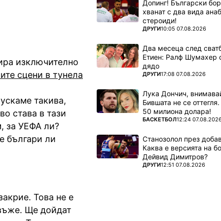
Допинг! Български бо
хванат с два вида ана
стероиди!
ПОВЕЧЕ ОТ
ДРУГИ
10:05 07.08.2026
Два месеца след сватб
Етиен: Ралф Шумахер 
ира изключително
дядо
ите сцени в тунела
ПОВЕЧЕ ОТ
ДРУГИ
17:08 07.08.2026
Лука Дончич, внимава
пускаме такива,
Бившата не се оттегля.
50 милиона долара!
во става в тази
ПОВЕЧЕ ОТ
БАСКЕТБОЛ
12:24 07.08.202
, за УЕФА ли?
е българи ли
Станозолол през доба
Каква е версията на б
Дейвид Димитров?
ПОВЕЧЕ ОТ
ДРУГИ
12:51 07.08.2026
закрие. Това не е
 въже. Ще дойдат