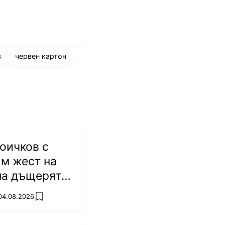
в
червен картон
оичков с
м жест на
на дъщерята
Батков
 04.08.2026
add favorites