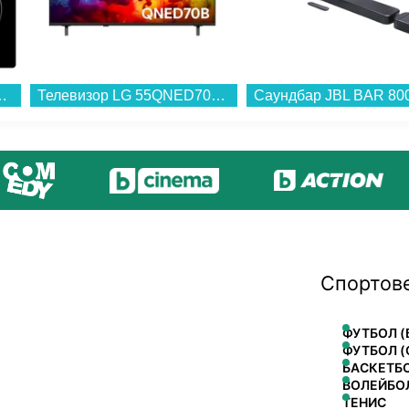
n PVT613.C , Електрически...
Телевизор LG 55QNED70B3C , 139 см, 3840x2160 UHD-4K , 55 inch, Mini LED , Smart TV , Web Os...
Спортов
ФУТБОЛ (
ФУТБОЛ (
БАСКЕТБ
ВОЛЕЙБО
ТЕНИС