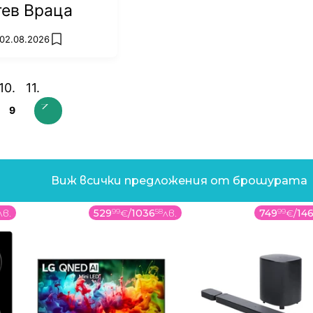
тев Враца
 02.08.2026
add favorites
9
Виж всички предложения от брошурата
лв.
529
99
€
/
1036
58
лв.
749
99
€
/
14