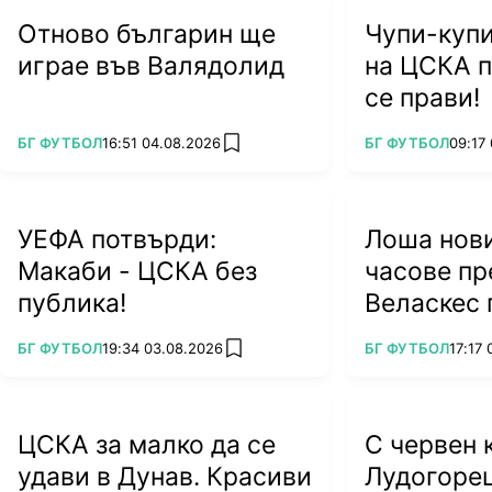
Отново българин ще
Чупи-купи
играе във Валядолид
на ЦСКА п
се прави!
ПОВЕЧЕ ОТ
ПОВЕЧЕ ОТ
БГ ФУТБОЛ
16:51 04.08.2026
БГ ФУТБОЛ
09:17
add favorites
УЕФА потвърди:
Лоша нови
Макаби - ЦСКА без
часове пр
публика!
Веласкес 
тежък уда
ПОВЕЧЕ ОТ
ПОВЕЧЕ ОТ
БГ ФУТБОЛ
19:34 03.08.2026
БГ ФУТБОЛ
17:17
add favorites
ЦСКА за малко да се
С червен 
удави в Дунав. Красиви
Лудогоре