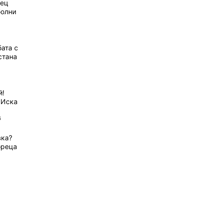
рец
болни
ата с
стана
й!
 Иска
6
вка?
ореца