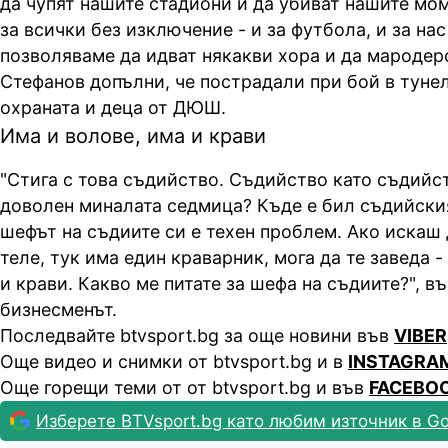
да чупят нашите стадиони и да убиват нашите мом
за всички без изключение - и за футбола, и за на
позволяваме да идват някакви хора и да мародерс
Стефанов допълни, че пострадали при бой в туне
охраната и деца от ДЮШ.
Има и волове, има и крави
"Стига с това съдийство. Съдийство като съдийст
доволен миналата седмица? Къде е бил съдийски
шефът на съдиите си е техен проблем. Ако искаш
теле, тук има един краварник, мога да те заведа -
и крави. Какво ме питате за шефа на съдиите?", в
бизнесменът.
Последвайте btvsport.bg за още новини във
VIBER
Още видео и снимки от btvsport.bg и в
INSTAGRA
Още горещи теми от от btvsport.bg и във
FACEBO
Изберете BTVsport.bg като любим източник в Go