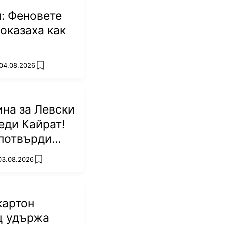
: Феновете
оказаха как
 04.08.2026
add favorites
на за Левски
еди Кайрат!
потвърди
р
 03.08.2026
add favorites
картон
ц удържа