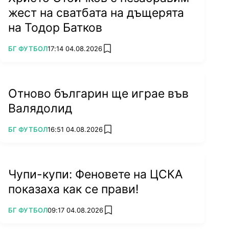
жест на сватбата на дъщерята
Снимка: Lap.bg
на Тодор Батков
Работил съм на 7 места. Когато бъде
ПОВЕЧЕ ОТ
БГ ФУТБОЛ
17:14 04.08.2026
add favorites
одобрена оставката на Борислав Михайлов,
ще подам и аз. Дневният ред на Конгреса ще
бъде гласуван на Изпълкома,
не мога да кажа
Отново българин ще играе във
коя точка коя ще е. Изпълнителният комитет
насочва оставката към Общото събрание",
Валядолид
продължи той.
ПОВЕЧЕ ОТ
БГ ФУТБОЛ
16:51 04.08.2026
add favorites
Чупи-купи: Феновете на ЦСКА
показаха как се прави!
ПОВЕЧЕ ОТ
БГ ФУТБОЛ
09:17 04.08.2026
add favorites