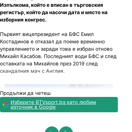
Изпълкома, който е вписан в търговския
регистър, който да насочи дата и място на
изборния конгрес.
Първият вицепрезидент на БФС Емил
Костадинов е отказал да поеме временно
управлението и заради това е избран отново
Михайл Касабов. Последният води БФС и след
оставката на Михайлов през 2019 след
скандалния мач с Англия.
Продължи да четеш
Изберете BTVsport.bg като любим
източник в Google