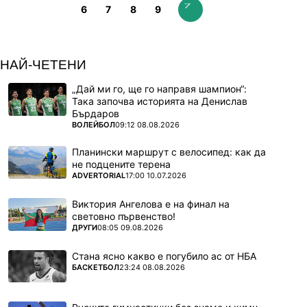
6
7
8
9
НАЙ-ЧЕТЕНИ
„Дай ми го, ще го направя шампион“:
Така започва историята на Денислав
Бърдаров
ПОВЕЧЕ ОТ
ВОЛЕЙБОЛ
09:12 08.08.2026
Планински маршрут с велосипед: как да
не подцените терена
ПОВЕЧЕ ОТ
ADVERTORIAL
17:00 10.07.2026
Виктория Ангелова е на финал на
световно първенство!
ПОВЕЧЕ ОТ
ДРУГИ
08:05 09.08.2026
Стана ясно какво е погубило ас от НБА
ПОВЕЧЕ ОТ
БАСКЕТБОЛ
23:24 08.08.2026