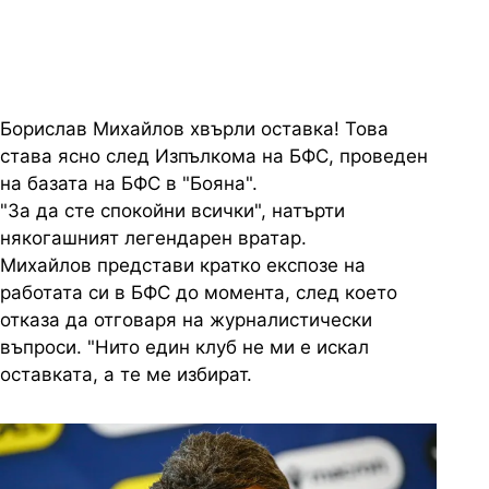
поеме временно управлението
Борислав Михайлов хвърли оставка! Това
става ясно след Изпълкома на БФС, проведен
на базата на БФС в "Бояна".
"За да сте спокойни всички", натърти
някогашният легендарен вратар.
Михайлов представи кратко експозе на
работата си в БФС до момента, след което
отказа да отговаря на журналистически
въпроси. "Нито един клуб не ми е искал
оставката, а те ме избират.