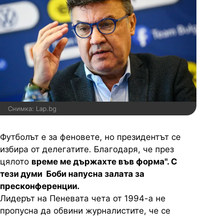
Снимка: Lap.bg
Футболът е за феновете, но президентът се
избира от делегатите. Благодаря, че през
цялото
време ме държахте във форма". С
тези думи Боби напусна залата за
пресконференции.
Лидерът на Пеневата чета от 1994-а не
пропусна да обвини журналистите, че се