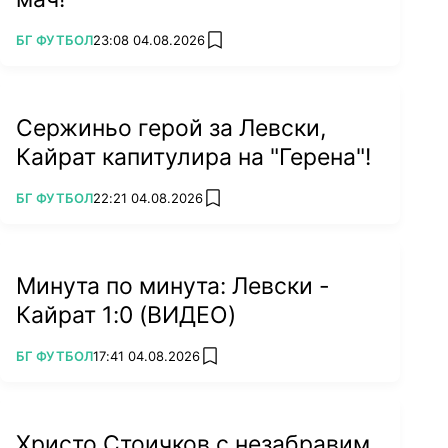
господин Касабов. Нямам представа кои ще
ПОВЕЧЕ ОТ
БГ ФУТБОЛ
23:08 04.08.2026
са заместниците. В Търговския регистър ще
add favorites
бъдат поканени всички членове на Изпълкома,
с изключение на господин Камен Костадинов,
който нелепо си отиде без време. Не съм
Сержиньо герой за Левски,
роден в БФС, няма да ми свърши тук живота.
Кайрат капитулира на "Герена"!
ПОВЕЧЕ ОТ
БГ ФУТБОЛ
22:21 04.08.2026
add favorites
Минута по минута: Левски -
Кайрат 1:0 (ВИДЕО)
ПОВЕЧЕ ОТ
БГ ФУТБОЛ
17:41 04.08.2026
add favorites
Христо Стоичков с незабравим