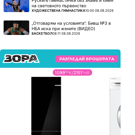
Руските гимнастички без знаме и химн
на световното първенство
ПОВЕЧЕ ОТ
ХУДОЖЕСТВЕНА ГИМНАСТИКА
10:00 08.08.2026
„Отговарям на условията“: Бивш №3 в
НБА иска при жените (ВИДЕО)
ПОВЕЧЕ ОТ
БАСКЕТБОЛ
08:11 08.08.2026
РАЗГЛЕДАЙ БРОШУРАТА
1099
99
€
/
2151
4
лв.