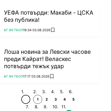
УЕФА потвърди: Макаби - ЦСКА
без публика!
ПОВЕЧЕ ОТ
БГ ФУТБОЛ
19:34 03.08.2026
add favorites
Лоша новина за Левски часове
преди Кайрат! Веласкес
потвърди тежък удар
ПОВЕЧЕ ОТ
БГ ФУТБОЛ
17:17 03.08.2026
add favorites
1
2
3
4
5