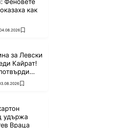
: Феновете
оказаха как
 04.08.2026
add favorites
на за Левски
еди Кайрат!
потвърди
р
 03.08.2026
add favorites
картон
ц удържа
тев Враца