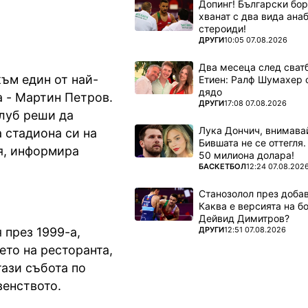
Допинг! Български бо
хванат с два вида ана
стероиди!
ПОВЕЧЕ ОТ
ДРУГИ
10:05 07.08.2026
Два месеца след сватб
ъм един от най-
Етиен: Ралф Шумахер 
дядо
 - Мартин Петров.
ПОВЕЧЕ ОТ
ДРУГИ
17:08 07.08.2026
луб реши да
Лука Дончич, внимава
 стадиона си на
Бившата не се оттегля.
я, информира
50 милиона долара!
ПОВЕЧЕ ОТ
БАСКЕТБОЛ
12:24 07.08.202
Станозолол през доба
Каква е версията на б
Дейвид Димитров?
ПОВЕЧЕ ОТ
ДРУГИ
12:51 07.08.2026
през 1999-a,
ето на ресторанта,
тази събота по
венството.