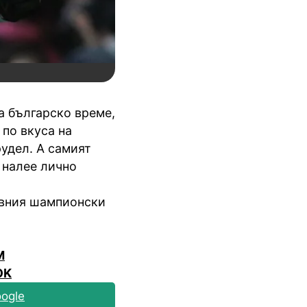
а българско време,
 по вкуса на
удел. А самият
 налее лично
авния шампионски
M
OK
ogle