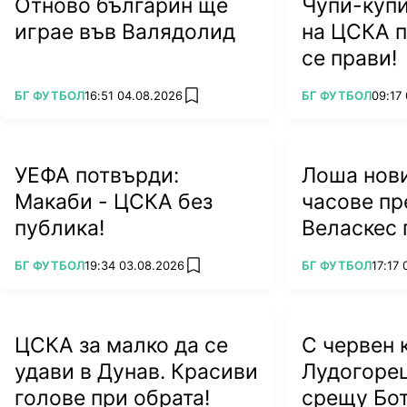
Отново българин ще
Чупи-купи
играе във Валядолид
на ЦСКА п
се прави!
ПОВЕЧЕ ОТ
ПОВЕЧЕ ОТ
БГ ФУТБОЛ
16:51 04.08.2026
БГ ФУТБОЛ
09:17
add favorites
УЕФА потвърди:
Лоша нови
Макаби - ЦСКА без
часове пр
публика!
Веласкес 
тежък уда
ПОВЕЧЕ ОТ
ПОВЕЧЕ ОТ
БГ ФУТБОЛ
19:34 03.08.2026
БГ ФУТБОЛ
17:17
add favorites
ЦСКА за малко да се
С червен 
удави в Дунав. Красиви
Лудогоре
голове при обрата!
срещу Бо