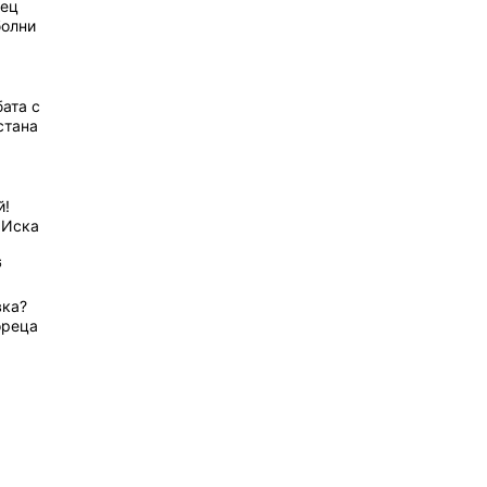
рец
болни
ата с
стана
й!
 Иска
6
вка?
ореца