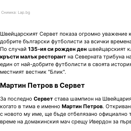
Снимка: Lap.bg
Швейцарският Сервет показа огромно уважение к
добрите български футболисти за всички времена
По случай
135-ия си рожден ден
швейцарският к
кръсти малък ресторант
на Северната трибуна на
един от най-добрите футболисти в своята истори
местният вестник "Блик".
Мартин Петров в Сервет
За последно
Сервет
става шампион на Швейцария 
когато в тима е именно
Мартин Петров
. Откриван
с новото му име, ще бъде отбелязано официално 
време на домакинския мач срещу Ивердон за пър