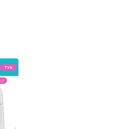
ТУК
лв.
995
99
€
/
1947
99
лв.
24
99
€
/