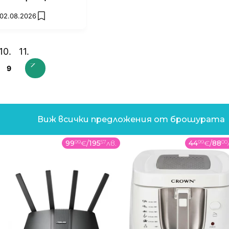
 02.08.2026
add favorites
9
Виж всички предложения от брошурата
99
99
€
/
195
57
лв.
44
99
€
/
88
00