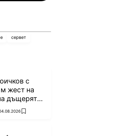
е
сервет
оичков с
м жест на
на дъщерята
Батков
 04.08.2026
add favorites