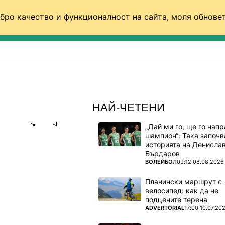
бро качество и функционалност на сайта, моля обновет
ФУТБОЛ (СВЯТ)
БАСКЕТБОЛ
ВОЛЕЙБОЛ
НАЙ-ЧЕТЕНИ
„Дай ми го, ще го нап
Share
save
шампион“: Така започв
историята на Денисла
Бърдаров
ЦИ
ПОВЕЧЕ ОТ
ВОЛЕЙБОЛ
09:12 08.08.2026
ТИН
Планински маршрут с
велосипед: как да не
подцените терена
ПОВЕЧЕ ОТ
ADVERTORIAL
17:00 10.07.20