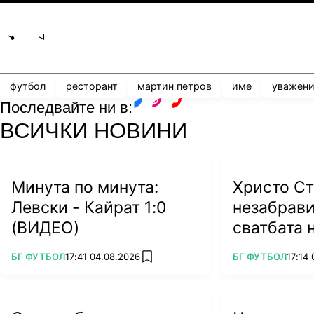
Share
save
футбол
ресторант
мартин петров
име
уважени
Последвайте ни в:
facebook
instagram
youtube
ВСИЧКИ НОВИНИ
Минута по минута:
Христо Ст
Левски - Кайрат 1:0
незабрави
(ВИДЕО)
сватбата 
на Тодор 
ПОВЕЧЕ ОТ
ПОВЕЧЕ ОТ
БГ ФУТБОЛ
17:41 04.08.2026
БГ ФУТБОЛ
17:14
add favorites