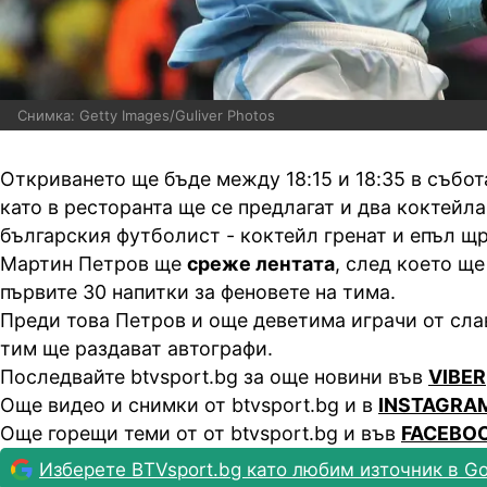
Снимка: Getty Images/Guliver Photos
Откриването ще бъде между 18:15 и 18:35 в събот
като в ресторанта ще се предлагат и два коктейла
българския футболист - коктейл гренат и епъл щр
Мартин Петров ще
среже лентата
, след което ще
първите 30 напитки за феновете на тима.
Преди това Петров и още деветима играчи от сл
тим ще раздават автографи.
Последвайте btvsport.bg за още новини във
VIBER
Още видео и снимки от btvsport.bg и в
INSTAGRA
Още горещи теми от от btvsport.bg и във
FACEBO
Изберете BTVsport.bg като любим източник в Go