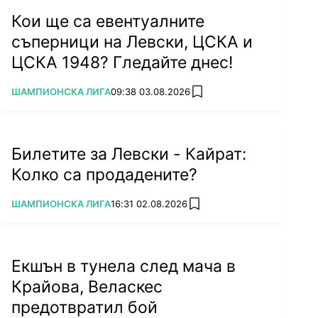
Кои ще са евентуалните
съперници на Левски, ЦСКА и
ЦСКА 1948? Гледайте днес!
ПОВЕЧЕ ОТ
ШАМПИОНСКА ЛИГА
09:38 03.08.2026
add favorites
Билетите за Левски - Кайрат:
Колко са продадените?
ПОВЕЧЕ ОТ
ШАМПИОНСКА ЛИГА
16:31 02.08.2026
add favorites
Екшън в тунела след мача в
Крайова, Веласкес
предотвратил бой