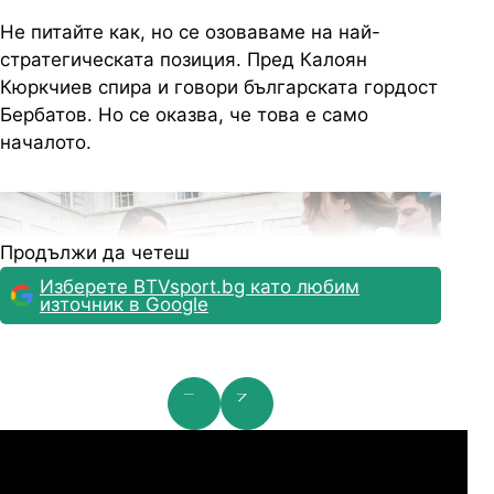
Не питайте как, но се озоваваме на най-
стратегическата позиция. Пред Калоян
Кюркчиев спира и говори българската гордост
Бербатов. Но се оказва, че това е само
началото.
Продължи да четеш
Изберете BTVsport.bg като любим
източник в Google
мпионска лига: 2nd Qualifying Round
Ша
07.2026
19:00
04.
Арарат-Армениа