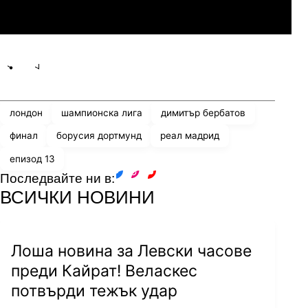
Линкълн Ред Импс
Share
save
лондон
шампионска лига
димитър бербатов
Снимка:
Миряна Мирочник
финал
борусия дортмунд
реал мадрид
епизод 13
А за капак всеки от тях с охота откликва на
Последвайте ни в:
facebook
instagram
youtube
молбата ни и оставя безценния си автограф
ВСИЧКИ НОВИНИ
върху нашата топка. Онази топка, която
потегли съвсем девствена откъм
преживявания само два дни по-рано от
Лоша новина за Левски часове
София...
преди Кайрат! Веласкес
потвърди тежък удар