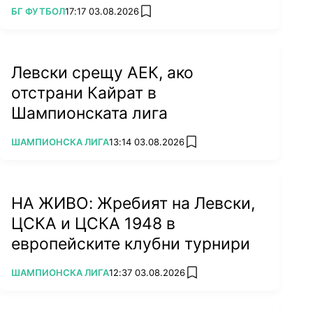
ПОВЕЧЕ ОТ
БГ ФУТБОЛ
17:17 03.08.2026
add favorites
Левски срещу АЕК, ако
отстрани Кайрат в
Шампионската лига
ПОВЕЧЕ ОТ
ШАМПИОНСКА ЛИГА
13:14 03.08.2026
add favorites
НА ЖИВО: Жребият на Левски,
ЦСКА и ЦСКА 1948 в
европейските клубни турнири
ПОВЕЧЕ ОТ
ШАМПИОНСКА ЛИГА
12:37 03.08.2026
add favorites