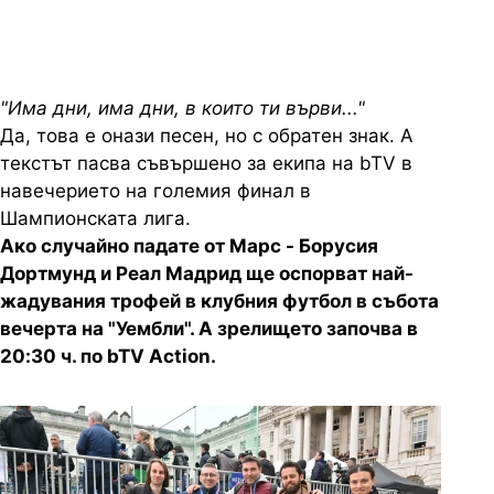
"Има дни, има дни, в които ти върви..."
Да, това е онази песен, но с обратен знак. А
текстът пасва съвършено за екипа на bTV в
навечерието на големия финал в
Шампионската лига.
Ако случайно падате от Марс - Борусия
Дортмунд и Реал Мадрид ще оспорват най-
жадувания трофей в клубния футбол в събота
вечерта на "Уембли". А зрелището започва в
20:30 ч. по bTV Action.