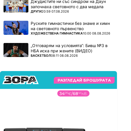
Джудистите ни със синдром на Даун
започнаха световното с два медала
ПОВЕЧЕ ОТ
ДРУГИ
20:59 07.08.2026
Руските гимнастички без знаме и химн
на световното първенство
ПОВЕЧЕ ОТ
ХУДОЖЕСТВЕНА ГИМНАСТИКА
10:00 08.08.2026
„Отговарям на условията“: Бивш №3 в
НБА иска при жените (ВИДЕО)
ПОВЕЧЕ ОТ
БАСКЕТБОЛ
08:11 08.08.2026
РАЗГЛЕДАЙ БРОШУРАТА
34
99
€
/
68
44
лв.