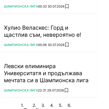
ПОВЕЧЕ ОТ
ШАМПИОНСКА ЛИГА
00:33 30.07.2026
add favorites
Хулио Веласкес: Горд и
щастлив съм, невероятно е!
ПОВЕЧЕ ОТ
ШАМПИОНСКА ЛИГА
00:06 30.07.2026
add favorites
Левски елиминира
Университатя и продължава
мечтата си в Шампионска лига
ПОВЕЧЕ ОТ
ШАМПИОНСКА ЛИГА
22:31 29.07.2026
add favorites