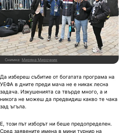
Снимка:
Миряна Мирочник
Да избереш събитие от богатата програма на
УЕФА в дните преди мача не е никак лесна
задача. Изкушенията са твърде много, а и
никога не можеш да предвидиш какво те чака
зад ъгъла.
Е, този път изборът ни беше предопределен.
Сред заявените имена в мини турнир на