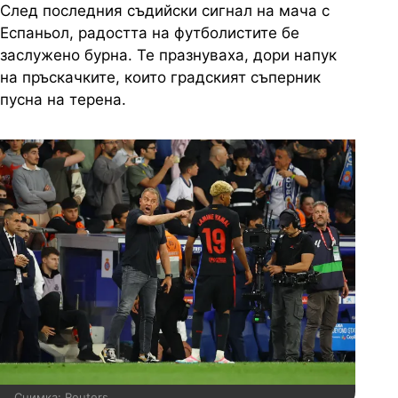
След последния съдийски сигнал на мача с
Еспаньол, радостта на футболистите бе
заслужено бурна. Те празнуваха, дори напук
на пръскачките, които градският съперник
пусна на терена.
Снимка: Reuters