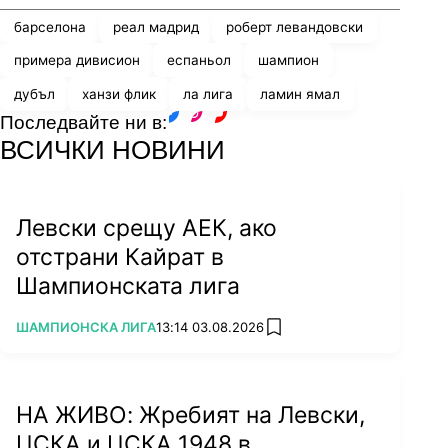
барселона
реал мадрид
роберт левандовски
примера дивисион
еспаньол
шампион
дубъл
ханзи флик
ла лига
ламин ямал
Последвайте ни в:
facebook
instagram
youtube
ВСИЧКИ НОВИНИ
Левски срещу АЕК, ако
отстрани Кайрат в
Шампионската лига
ПОВЕЧЕ ОТ
ШАМПИОНСКА ЛИГА
13:14 03.08.2026
add favorites
НА ЖИВО: Жребият на Левски,
ЦСКА и ЦСКА 1948 в