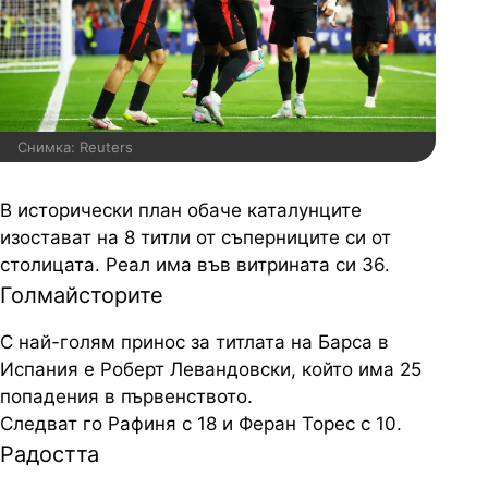
Снимка: Reuters
В исторически план обаче каталунците
изостават на 8 титли от съперниците си от
столицата. Реал има във витрината си 36.
Голмайсторите
С най-голям принос за титлата на Барса в
Испания е Роберт Левандовски, който има 25
попадения в първенството.
Следват го Рафиня с 18 и Феран Торес с 10.
Радостта