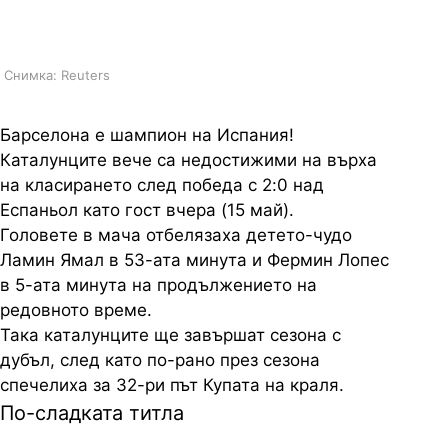
първенството в Испания
Снимка: Reuters
Барселона е шампион на Испания!
Каталунците вече са недостижими на върха
на класирането след победа с 2:0 над
Еспаньол като гост вчера (15 май).
Головете в мача отбелязаха детето-чудо
Ламин Ямал в 53-ата минута и Фермин Лопес
в 5-ата минута на продължението на
редовното време.
Така каталунците ще завършат сезона с
дубъл, след като по-рано през сезона
спечелиха за 32-ри път Купата на краля.
По-сладката титла