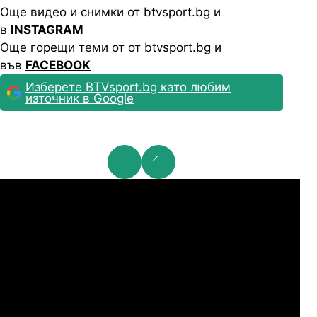
Още видео и снимки от btvsport.bg и
в
INSTAGRAM
Още горещи теми от от btvsport.bg и
във
FACEBOOK
Изберете BTVsport.bg като любим
източник в Google
мпионска лига: 2nd Qualifying Round
Ша
07.2026
19:00
04.
Арарат-Армениа
Шамрок Роувърс
07.2026
19:00
04.
Сабах Баку