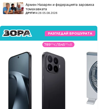
Армен Назарян и федерацията заровиха
томахавката
ПОВЕЧЕ ОТ
ДРУГИ
14:26 05.08.2026
РАЗГЛЕДАЙ БРОШУРАТА
789
99
€
/
1545
09
лв.