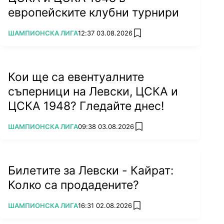
европейските клубни турнири
ПОВЕЧЕ ОТ
ШАМПИОНСКА ЛИГА
12:37 03.08.2026
add favorites
Кои ще са евентуалните
съперници на Левски, ЦСКА и
ЦСКА 1948? Гледайте днес!
ПОВЕЧЕ ОТ
ШАМПИОНСКА ЛИГА
09:38 03.08.2026
add favorites
Билетите за Левски - Кайрат:
Колко са продадените?
ПОВЕЧЕ ОТ
ШАМПИОНСКА ЛИГА
16:31 02.08.2026
add favorites