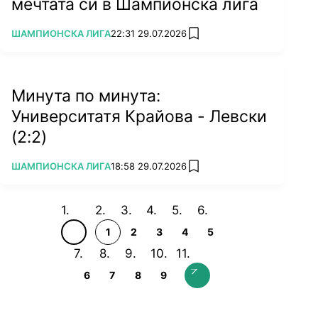
мечтата си в Шампионска лига
ПОВЕЧЕ ОТ
ШАМПИОНСКА ЛИГА
22:31 29.07.2026
add favorites
Минута по минута:
Университатя Крайова - Левски
(2:2)
ПОВЕЧЕ ОТ
ШАМПИОНСКА ЛИГА
18:58 29.07.2026
add favorites
1
2
3
4
5
6
7
8
9