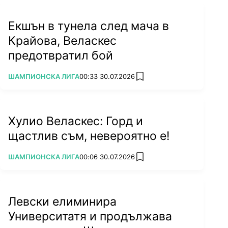
Екшън в тунела след мача в
Крайова, Веласкес
предотвратил бой
ПОВЕЧЕ ОТ
ШАМПИОНСКА ЛИГА
00:33 30.07.2026
add favorites
Хулио Веласкес: Горд и
щастлив съм, невероятно е!
ПОВЕЧЕ ОТ
ШАМПИОНСКА ЛИГА
00:06 30.07.2026
add favorites
Левски елиминира
Университатя и продължава