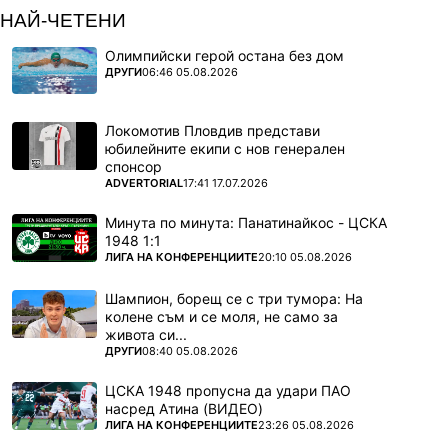
НАЙ-ЧЕТЕНИ
Олимпийски герой остана без дом
ПОВЕЧЕ ОТ
ДРУГИ
06:46 05.08.2026
Локомотив Пловдив представи
юбилейните екипи с нов генерален
спонсор
ПОВЕЧЕ ОТ
ADVERTORIAL
17:41 17.07.2026
Минута по минута: Панатинайкос - ЦСКА
1948 1:1
ПОВЕЧЕ ОТ
ЛИГА НА КОНФЕРЕНЦИИТЕ
20:10 05.08.2026
Шампион, борещ се с три тумора: На
колене съм и се моля, не само за
живота си...
ПОВЕЧЕ ОТ
ДРУГИ
08:40 05.08.2026
ЦСКА 1948 пропусна да удари ПАО
насред Атина (ВИДЕО)
ПОВЕЧЕ ОТ
ЛИГА НА КОНФЕРЕНЦИИТЕ
23:26 05.08.2026