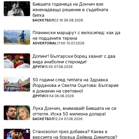
Бившата годеница на Дончич взе
изненадващо решение в съдебната
битка
ПОВЕЧЕ ОТ
БАСКЕТБОЛ
22:16 06.08.2026
Планински маршрут с велосипед: как да
не подцените терена
ПОВЕЧЕ ОТ
ADVERTORIAL
17:00 10.07.2026
Допинг! Български борец хванат с два
вида анаболни стероиди!
ПОВЕЧЕ ОТ
ДРУГИ
10:05 07.08.2026
50 години след титлата на Здравка
Йорданова и Светла Оцетова: България
е домакин на световно!
ПОВЕЧЕ ОТ
ДРУГИ
09:54 06.08.2026
Лука Дончич, внимавай! Бившата не се
оттегля. Иска 50 милиона долара!
ПОВЕЧЕ ОТ
БАСКЕТБОЛ
12:24 07.08.2026
Станозолол през добавка? Каква е
версията на бореца Дейвид Димитров?