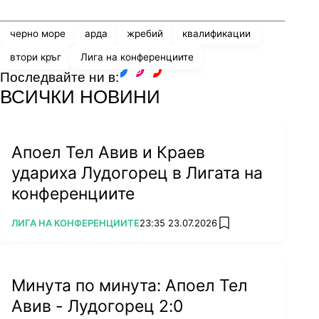
черно море
арда
жребий
квалификации
втори кръг
Лига на конференциите
Последвайте ни в:
facebook
instagram
youtube
ВСИЧКИ НОВИНИ
Апоел Тел Авив и Краев
удариха Лудогорец в Лигата на
конференциите
ПОВЕЧЕ ОТ
ЛИГА НА КОНФЕРЕНЦИИТЕ
23:35 23.07.2026
add favorites
Минута по минута: Апоел Тел
Авив - Лудогорец 2:0