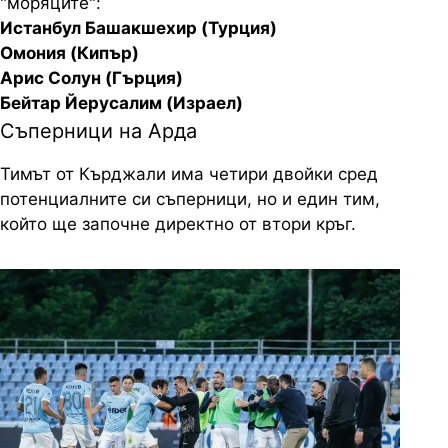
"моряците":
Истанбул Башакшехир (Турция)
Омония (Кипър)
Арис Солун (Гърция)
Бейтар Йерусалим (Израел)
Съперници на Арда
Тимът от Кърджали има четири двойки сред
потенциалните си съперници, но и един тим,
който ще започне директно от втори кръг.