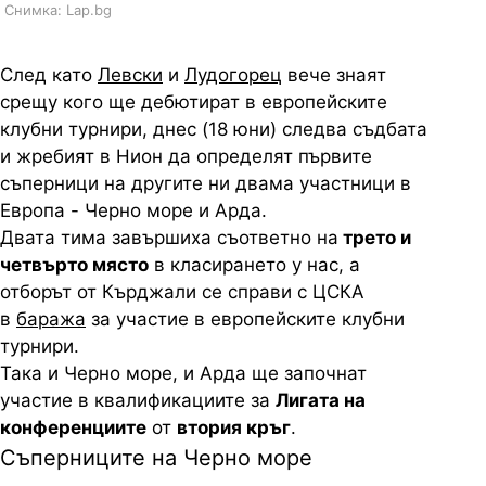
Снимка: Lap.bg
След като
Левски
и
Лудогорец
вече знаят
срещу кого ще дебютират в европейските
клубни турнири, днес (18 юни) следва съдбата
и жребият в Нион да определят първите
съперници на другите ни двама участници в
Европа - Черно море и Арда.
Двата тима завършиха съответно на
трето и
четвърто място
в класирането у нас, а
отборът от Кърджали се справи с ЦСКА
в
баража
за участие в европейските клубни
турнири.
Така и Черно море, и Арда ще започнат
участие в квалификациите за
Лигата на
конференциите
от
втория кръг
.
Съперниците на Черно море