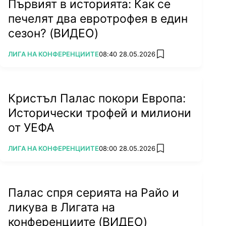
Първият в историята: Как се
печелят два евротрофея в един
сезон? (ВИДЕО)
ПОВЕЧЕ ОТ
ЛИГА НА КОНФЕРЕНЦИИТЕ
08:40 28.05.2026
add favorites
Кристъл Палас покори Европа:
Исторически трофей и милиони
от УЕФА
ПОВЕЧЕ ОТ
ЛИГА НА КОНФЕРЕНЦИИТЕ
08:00 28.05.2026
add favorites
Палас спря серията на Райо и
ликува в Лигата на
конференциите (ВИДЕО)