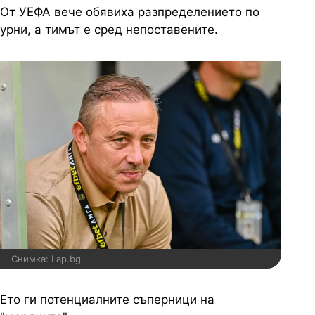
От УЕФА вече обявиха разпределението по
урни, а тимът е сред непоставените.
Снимка: Lap.bg
Ето ги потенциалните съперници на