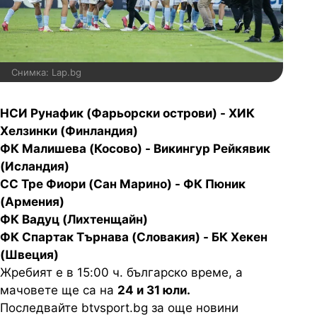
Снимка: Lap.bg
НСИ Рунафик (Фарьорски острови) - ХИК
Хелзинки (Финландия)
ФК Малишева (Косово) - Викингур Рейкявик
(Исландия)
СС Тре Фиори (Сан Марино) - ФК Пюник
(Армения)
ФК Вадуц (Лихтенщайн)
ФК Спартак Търнава (Словакия) - БК Хекен
(Швеция)
Жребият е в 15:00 ч. българско време, а
мачовете ще са на
24 и 31 юли.
Последвайте btvsport.bg за още новини