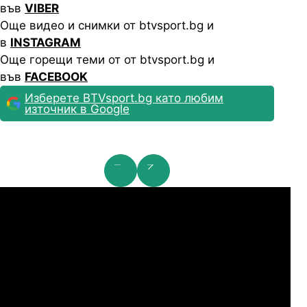
във
VIBER
Още видео и снимки от btvsport.bg и
в
INSTAGRAM
Още горещи теми от от btvsport.bg и
във
FACEBOOK
Изберете BTVsport.bg като любим
източник в Google
га на конференциите: 2nd Qualifying Round
Ли
07.2026
20:00
06.
ИФК Гьотеборг
Левадиа
07.2026
20:30
06.