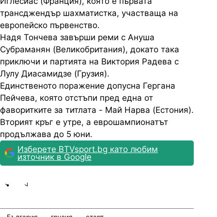
Иглесиас (Франция), която е първата
трансджендър шахматистка, участваща на
европейско първенство.
Надя Тончева завърши реми с Ануша
Субраманян (Великобритания), докато така
приключи и партията на Виктория Радева с
Лулу Диасамидзе (Грузия).
Единственото поражение допусна Гергана
Пейчева, която отстъпи пред една от
фаворитките за титлата - Май Нарва (Естония).
Вторият кръг е утре, а еврошампионатът
продължава до 5 юни.
Изберете BTVsport.bg като любим
източник в Google
Share
save