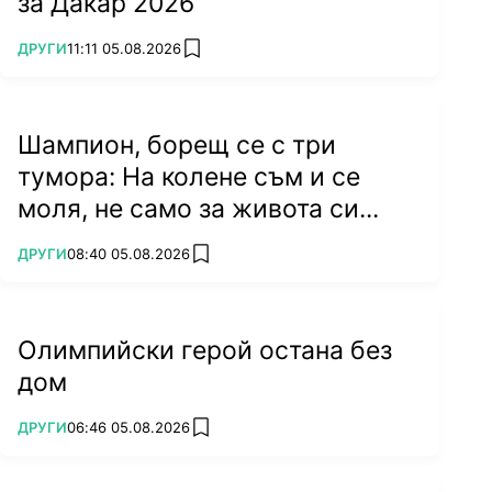
за Дакар 2026
ПОВЕЧЕ ОТ
ДРУГИ
11:11 05.08.2026
add favorites
Шампион, борещ се с три
тумора: На колене съм и се
моля, не само за живота си...
ПОВЕЧЕ ОТ
ДРУГИ
08:40 05.08.2026
add favorites
Олимпийски герой остана без
дом
ПОВЕЧЕ ОТ
ДРУГИ
06:46 05.08.2026
add favorites