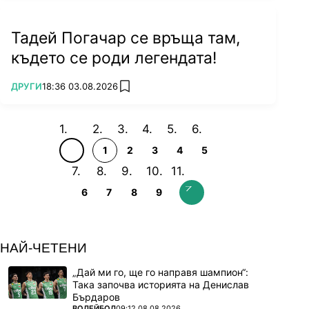
Тадей Погачар се връща там,
където се роди легендата!
ПОВЕЧЕ ОТ
ДРУГИ
18:36 03.08.2026
add favorites
1
2
3
4
5
6
7
8
9
НАЙ-ЧЕТЕНИ
„Дай ми го, ще го направя шампион“:
Така започва историята на Денислав
Бърдаров
ПОВЕЧЕ ОТ
ВОЛЕЙБОЛ
09:12 08.08.2026