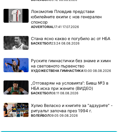
Локомотив Пловдив представи
юбилейните екипи с нов генерален
спонсор
ПОВЕЧЕ ОТ
ADVERTORIAL
17:41 17.07.2026
Стана ясно какво е погубило ас от НБА
ПОВЕЧЕ ОТ
БАСКЕТБОЛ
23:24 08.08.2026
Руските гимнастички без знаме и химн
на световното първенство
ПОВЕЧЕ ОТ
ХУДОЖЕСТВЕНА ГИМНАСТИКА
10:00 08.08.2026
„Отговарям на условията“: Бивш №3 в
НБА иска при жените (ВИДЕО)
ПОВЕЧЕ ОТ
БАСКЕТБОЛ
08:11 08.08.2026
Хулио Веласко и книгите за "адзурите" -
ритуалът започва през 1994 г.
ПОВЕЧЕ ОТ
ВОЛЕЙБОЛ
09:05 09.08.2026