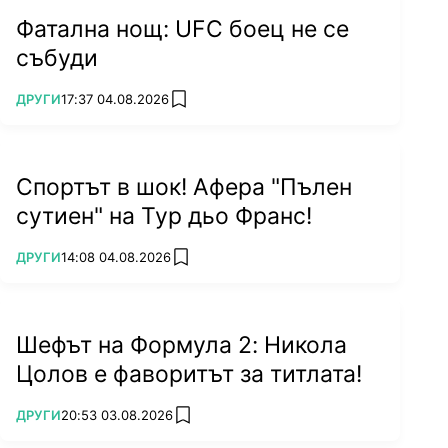
Фатална нощ: UFC боец не се
събуди
ПОВЕЧЕ ОТ
ДРУГИ
17:37 04.08.2026
add favorites
Спортът в шок! Афера "Пълен
сутиен" на Тур дьо Франс!
ПОВЕЧЕ ОТ
ДРУГИ
14:08 04.08.2026
add favorites
Шефът на Формула 2: Никола
Цолов е фаворитът за титлата!
ПОВЕЧЕ ОТ
ДРУГИ
20:53 03.08.2026
add favorites