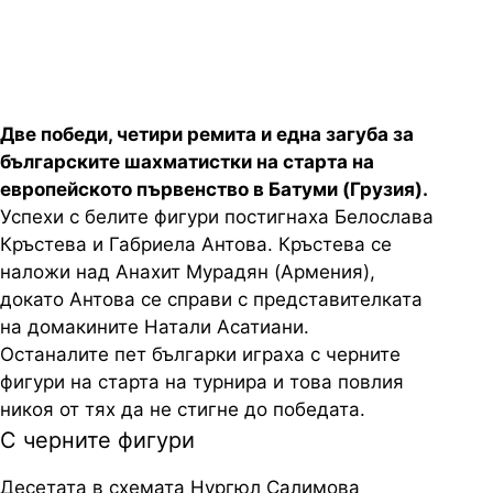
Батуми (Грузия)
Две победи, четири ремита и една загуба за
българските шахматистки на старта на
европейското първенство в Батуми (Грузия).
Успехи с белите фигури постигнаха Белослава
Кръстева и Габриела Антова. Кръстева се
наложи над Анахит Мурадян (Армения),
докато Антова се справи с представителката
на домакините Натали Асатиани.
Останалите пет българки играха с черните
фигури на старта на турнира и това повлия
никоя от тях да не стигне до победата.
С черните фигури
Десетата в схемата Нургюл Салимова