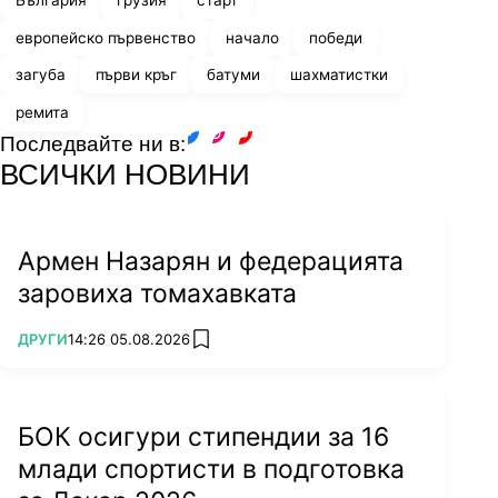
България
грузия
старт
европейско първенство
начало
победи
загуба
първи кръг
батуми
шахматистки
ремита
Последвайте ни в:
facebook
instagram
youtube
ВСИЧКИ НОВИНИ
Армен Назарян и федерацията
заровиха томахавката
ПОВЕЧЕ ОТ
ДРУГИ
14:26 05.08.2026
add favorites
БОК осигури стипендии за 16
млади спортисти в подготовка