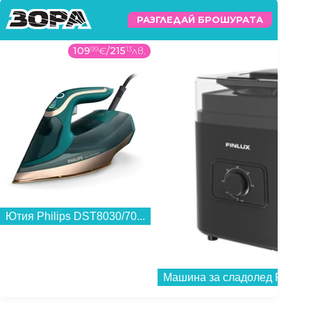
РАЗГЛЕДАЙ БРОШУРАТА
109
99
€
/
215
13
лв.
99
Ютия Philips DST8030/70...