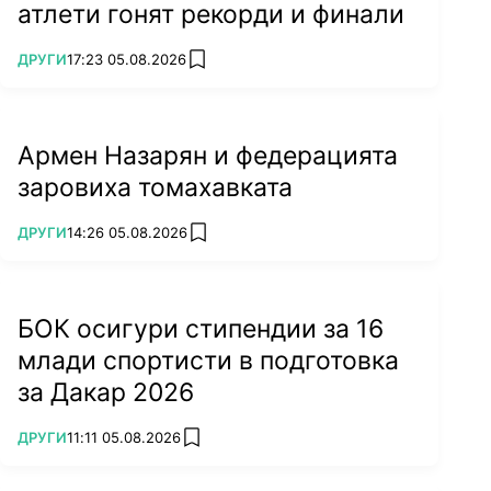
атлети гонят рекорди и финали
ПОВЕЧЕ ОТ
ДРУГИ
17:23 05.08.2026
add favorites
Армен Назарян и федерацията
заровиха томахавката
ПОВЕЧЕ ОТ
ДРУГИ
14:26 05.08.2026
add favorites
БОК осигури стипендии за 16
млади спортисти в подготовка
за Дакар 2026
ПОВЕЧЕ ОТ
ДРУГИ
11:11 05.08.2026
add favorites