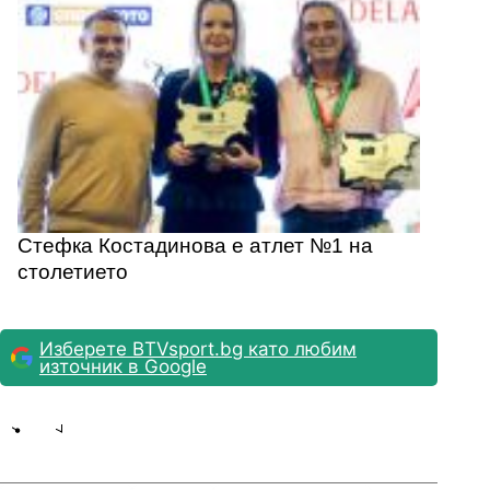
Стефка Костадинова е атлет №1 на
столетието
Изберете BTVsport.bg като любим
източник в Google
Share
save