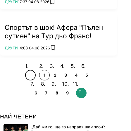
ПОВЕЧЕ ОТ
ДРУГИ
17:37 04.08.2026
add favorites
Спортът в шок! Афера "Пълен
сутиен" на Тур дьо Франс!
ПОВЕЧЕ ОТ
ДРУГИ
14:08 04.08.2026
add favorites
1
2
3
4
5
6
7
8
9
НАЙ-ЧЕТЕНИ
„Дай ми го, ще го направя шампион“: