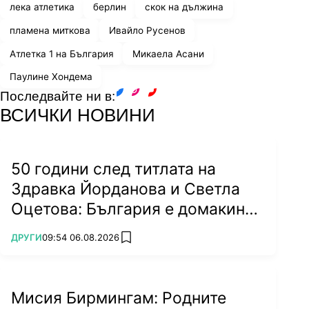
лека атлетика
берлин
скок на дължина
пламена миткова
Ивайло Русенов
Атлетка 1 на България
Микаела Асани
Паулине Хондема
Последвайте ни в:
facebook
instagram
youtube
ВСИЧКИ НОВИНИ
50 години след титлата на
Здравка Йорданова и Светла
Оцетова: България е домакин
на световно!
ПОВЕЧЕ ОТ
ДРУГИ
09:54 06.08.2026
add favorites
Мисия Бирмингам: Родните