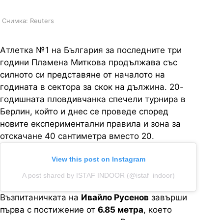
Снимка: Reuters
Атлетка №1 на България за последните три
години Пламена Миткова продължава със
силното си представяне от началото на
годината в сектора за скок на дължина. 20-
годишната пловдивчанка спечели турнира в
Берлин, който и днес се проведе според
новите експериментални правила и зона за
отскачане 40 сантиметра вместо 20.
View this post on Instagram
A post shared by ISTAF INDOOR (@istaf_indoor)
Възпитаничката на
Ивайло Русенов
завърши
първа с постижение от
6.85 метра
, което