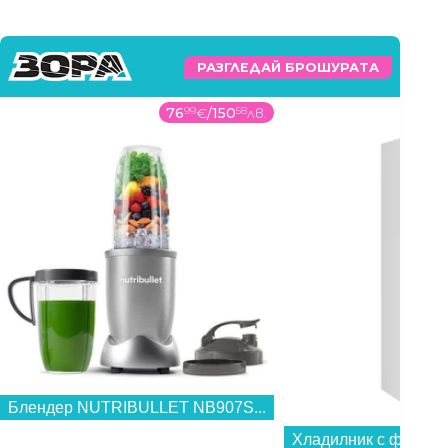
РАЗГЛЕДАЙ БРОШУРАТА
76
99
€
/
150
58
лв.
Блендер NUTRIBULLET NB907S...