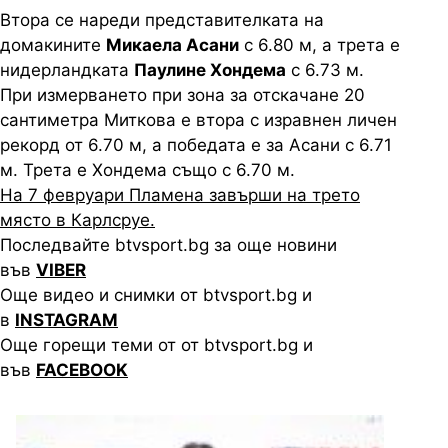
Втора се нареди представителката на
домакините
Микаела Асани
с 6.80 м, а трета е
нидерландката
Паулине Хондема
с 6.73 м.
При измерването при зона за отскачане 20
сантиметра Миткова е втора с изравнен личен
рекорд от 6.70 м, а победата е за Асани с 6.71
м. Трета е Хондема също с 6.70 м.
На 7 февруари Пламена завърши на трето
място в Карлсруе.
Последвайте btvsport.bg за още новини
във
VIBER
Още видео и снимки от btvsport.bg и
в
INSTAGRAM
Още горещи теми от от btvsport.bg и
във
FACEBOOK