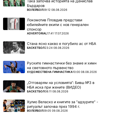
Така започва историята на Денислав
Бърдаров
ПОВЕЧЕ ОТ
ВОЛЕЙБОЛ
09:12 08.08.2026
Локомотив Пловдив представи
юбилейните екипи с нов генерален
спонсор
ПОВЕЧЕ ОТ
ADVERTORIAL
17:41 17.07.2026
Стана ясно какво е погубило ас от НБА
ПОВЕЧЕ ОТ
БАСКЕТБОЛ
23:24 08.08.2026
Руските гимнастички без знаме и химн
на световното първенство
ПОВЕЧЕ ОТ
ХУДОЖЕСТВЕНА ГИМНАСТИКА
10:00 08.08.2026
„Отговарям на условията“: Бивш №3 в
НБА иска при жените (ВИДЕО)
ПОВЕЧЕ ОТ
БАСКЕТБОЛ
08:11 08.08.2026
Хулио Веласко и книгите за "адзурите" -
ритуалът започва през 1994 г.
ПОВЕЧЕ ОТ
ВОЛЕЙБОЛ
09:05 09.08.2026