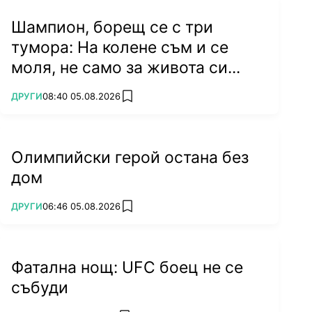
Шампион, борещ се с три
тумора: На колене съм и се
моля, не само за живота си...
ПОВЕЧЕ ОТ
ДРУГИ
08:40 05.08.2026
add favorites
Олимпийски герой остана без
дом
ПОВЕЧЕ ОТ
ДРУГИ
06:46 05.08.2026
add favorites
Фатална нощ: UFC боец не се
събуди