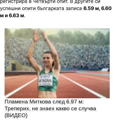
регистрира в четвърти опит. В другите си
успешни опити българката записа
6.59 м, 6.60
м и 6.63 м
.
Пламена Миткова след 6.97 м:
Треперих, не знаех какво се случва
(ВИДЕО)