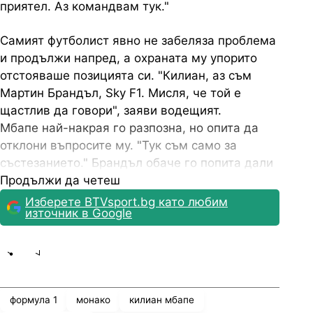
приятел. Аз командвам тук."
Самият футболист явно не забеляза проблема
и продължи напред, а охраната му упорито
отстояваше позицията си. "Килиан, аз съм
Мартин Брандъл, Sky F1. Мисля, че той е
щастлив да говори", заяви водещият.
Мбапе най-накрая го разпозна, но опита да
отклони въпросите му. "Тук съм само за
състезанието." Брандъл обаче го попита дали
може да надбяга болидите до първия завой.
Продължи да четеш
"Не, не съм толкова бърз. Дойдох като фен и
Изберете BTVsport.bg като любим
източник в Google
искам да се насладя на момента", отговори
Килиан през смях.
Share
save
формула 1
монако
килиан мбапе