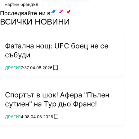
мартин брандъл
Последвайте ни в:
facebook
instagram
youtube
ВСИЧКИ НОВИНИ
Фатална нощ: UFC боец не се
събуди
ПОВЕЧЕ ОТ
ДРУГИ
17:37 04.08.2026
add favorites
Спортът в шок! Афера "Пълен
сутиен" на Тур дьо Франс!
ПОВЕЧЕ ОТ
ДРУГИ
14:08 04.08.2026
add favorites