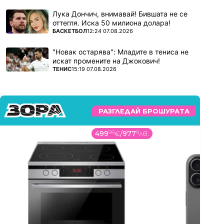
Лука Дончич, внимавай! Бившата не се
оттегля. Иска 50 милиона долара!
ПОВЕЧЕ ОТ
БАСКЕТБОЛ
12:24 07.08.2026
"Новак остарява": Младите в тениса не
искат промените на Джокович!
ПОВЕЧЕ ОТ
ТЕНИС
15:19 07.08.2026
РАЗГЛЕДАЙ БРОШУРАТА
499
99
€
/
977
9
лв.