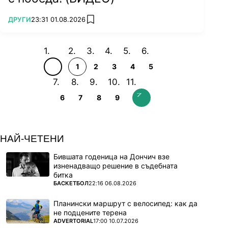
ПОВЕЧЕ ОТ
ДРУГИ
23:31 01.08.2026
add favorites
1
2
3
4
5
6
7
8
9
НАЙ-ЧЕТЕНИ
Бившата годеница на Дончич взе
изненадващо решение в съдебната
битка
ПОВЕЧЕ ОТ
БАСКЕТБОЛ
22:16 06.08.2026
Планински маршрут с велосипед: как да
не подцените терена
ПОВЕЧЕ ОТ
ADVERTORIAL
17:00 10.07.2026