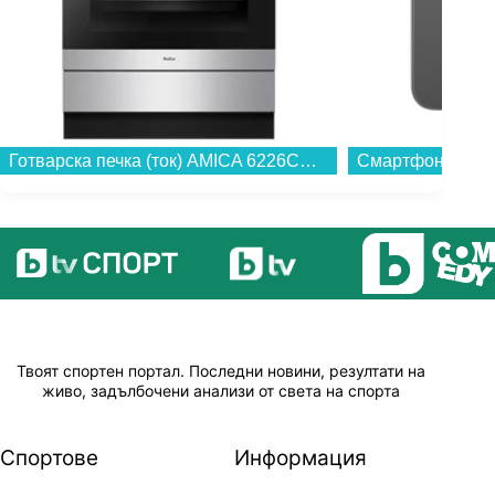
Готварска печка (ток) AMICA 6226CE3.434eETsKDpHa(Xx) , INOX , Керамични...
Твоят спортен портал. Последни новини, резултати на
живо, задълбочени анализи от света на спорта
Спортове
Информация