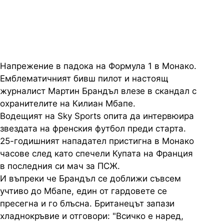
странно интервю в Монако
Напрежение в падока на Формула 1 в Монако.
Емблематичният бивш пилот и настоящ
журналист Мартин Брандъл влезе в скандал с
охранителите на Килиан Мбапе.
Водещият на Sky Sports опита да интервюира
звездата на френския футбол преди старта.
25-годишният нападател пристигна в Монако
часове след като спечели Купата на Франция
в последния си мач за ПСЖ.
И въпреки че Брандъл се доближи съвсем
учтиво до Мбапе, един от гардовете се
пресегна и го блъсна. Британецът запази
хладнокръвие и отговори: "Всичко е наред,