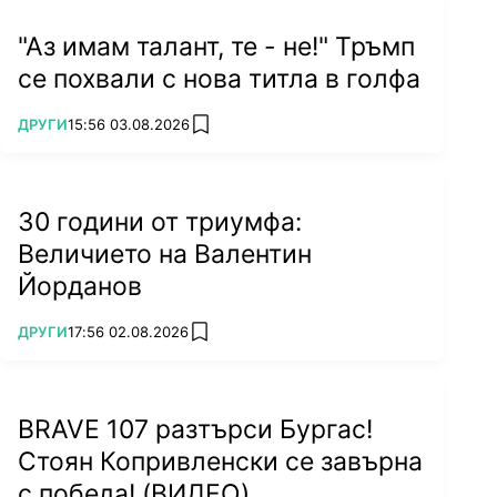
"Аз имам талант, те - не!" Тръмп
се похвали с нова титла в голфа
ПОВЕЧЕ ОТ
ДРУГИ
15:56 03.08.2026
add favorites
30 години от триумфа:
Величието на Валентин
Йорданов
ПОВЕЧЕ ОТ
ДРУГИ
17:56 02.08.2026
add favorites
BRAVE 107 разтърси Бургас!
Стоян Копривленски се завърна
с победа! (ВИДЕО)