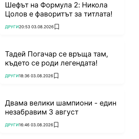
Шефът на Формула 2: Никола
Цолов е фаворитът за титлата!
ПОВЕЧЕ ОТ
ДРУГИ
20:53 03.08.2026
add favorites
Тадей Погачар се връща там,
където се роди легендата!
ПОВЕЧЕ ОТ
ДРУГИ
18:36 03.08.2026
add favorites
Двама велики шампиони - един
незабравим 3 август
ПОВЕЧЕ ОТ
ДРУГИ
16:46 03.08.2026
add favorites