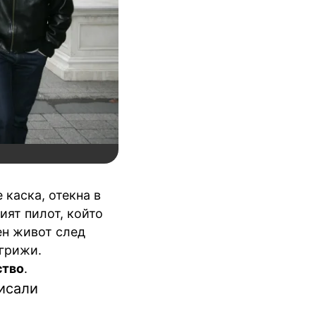
 каска, отекна в
ият пилот, който
ен живот след
 грижи.
ство
.
исали