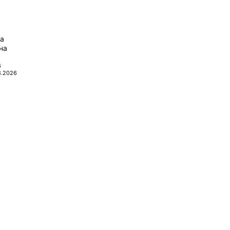
да
на
6
8.2026