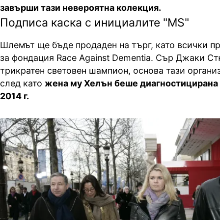
завърши тази невероятна колекция.
Подписа каска с инициалите "MS"
Шлемът ще бъде продаден на търг, като всички п
за фондация Race Against Dementia. Сър Джаки Ст
трикратен световен шампион, основа тази организа
след като
жена му Хелън беше диагностицирана 
2014 г.