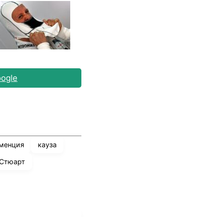
ogle
менция
кауза
 Стюарт