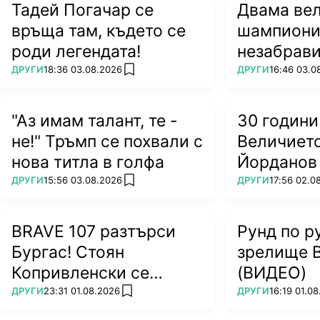
Тадей Погачар се
Двама ве
връща там, където се
шампиони
роди легендата!
незабрави
ПОВЕЧЕ ОТ
ПОВЕЧЕ ОТ
ДРУГИ
18:36 03.08.2026
ДРУГИ
16:46 03.0
add favorites
"Аз имам талант, те -
30 години
не!" Тръмп се похвали с
Величието
нова титла в голфа
Йорданов
ПОВЕЧЕ ОТ
ПОВЕЧЕ ОТ
ДРУГИ
15:56 03.08.2026
ДРУГИ
17:56 02.0
add favorites
BRAVE 107 разтърси
Рунд по р
Бургас! Стоян
зрелище 
Копривленски се
(ВИДЕО)
завърна с победа!
ПОВЕЧЕ ОТ
ПОВЕЧЕ ОТ
ДРУГИ
23:31 01.08.2026
ДРУГИ
16:19 01.0
add favorites
(ВИДЕО)