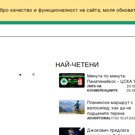
бро качество и функционалност на сайта, моля обновет
ФУТБОЛ (СВЯТ)
БАСКЕТБОЛ
ВОЛЕЙБОЛ
НАЙ-ЧЕТЕНИ
Минута по минута:
Share
save
ПОВЕЧЕ ОТ
ЛИГА НА
20:1
КОНФЕРЕНЦИИТЕ
05.0
АВИ
Планински маршрут с
велосипед: как да не
подцените терена
на трогна
ПОВЕЧЕ ОТ
ADVERTORIAL
17:00 10.07.20
Джокович предлага