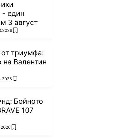
лики
 - един
м 3 август
8.2026
add favorites
 от триумфа:
 на Валентин
8.2026
add favorites
унд: Бойното
BRAVE 107
8.2026
add favorites