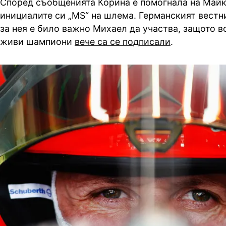
Според съобщенията Корина е помогнала на Майк
инициалите си „MS“ на шлема. Германският вестни
за нея е било важно Михаел да участва, защото в
живи шампиони
вече са се подписали
.