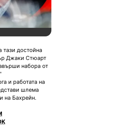
а тази достойна
 сър Джаки Стюарт
 завърши набора от
"
га и работата на
едстави шлема
и на Бахрейн.
M
OK