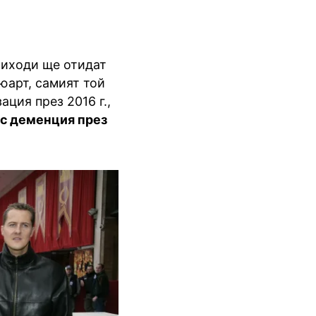
риходи ще отидат
юарт, самият той
ция през 2016 г.,
с деменция през