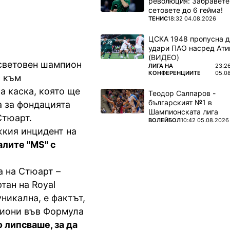
революция: Забравете
сетовете до 6 гейма!
ПОВЕЧЕ ОТ
ТЕНИС
18:32 04.08.2026
ЦСКА 1948 пропусна 
удари ПАО насред Ати
(ВИДЕО)
световен шампион
ПОВЕЧЕ ОТ
ЛИГА НА
23:2
КОНФЕРЕНЦИИТЕ
05.0
с към
а каска, която ще
Теодор Салпаров -
българският №1 в
а за фондацията
Шампионската лига
Стюарт.
ПОВЕЧЕ ОТ
ВОЛЕЙБОЛ
10:42 05.08.2026
жкия инцидент на
алите "MS" с
а на Стюарт –
тан на Royal
уникална, е фактът,
пиони във Формула
 липсваше, за да