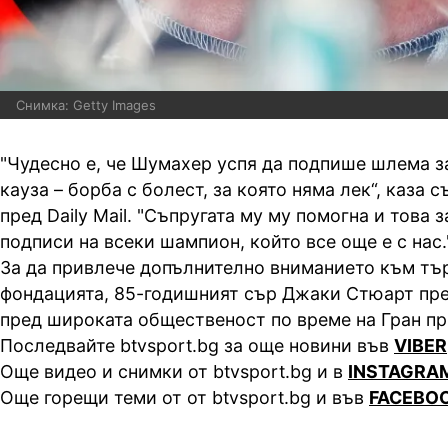
Снимка: Getty Images
"Чудесно е, че Шумахер успя да подпише шлема з
кауза – борба с болест, за която няма лек“, каза
пред Daily Mail. "Съпругата му му помогна и това
подписи на всеки шампион, който все още е с нас.
За да привлече допълнително вниманието към тър
фондацията, 85-годишният сър Джаки Стюарт пр
пред широката общественост по време на Гран пр
Последвайте btvsport.bg за още новини във
VIBER
Още видео и снимки от btvsport.bg и в
INSTAGRA
Още горещи теми от от btvsport.bg и във
FACEBO