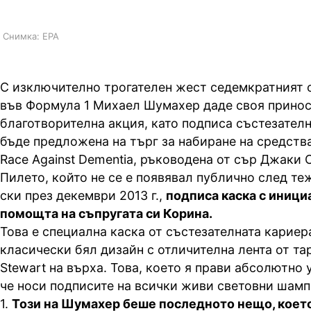
Снимка: EPA
С изключително трогателен жест седемкратният 
във Формула 1 Михаел Шумахер даде своя прино
благотворителна акция, като подписа състезателн
бъде предложена на търг за набиране на средств
Race Against Dementia, ръководена от сър Джаки 
Пилето, който не се е появявал публично след те
ски през декември 2013 г.,
подписа каска с иници
помощта на съпругата си Корина.
Това е специална каска от състезателната кариер
класически бял дизайн с отличителна лента от тар
Stewart на върха. Това, което я прави абсолютно 
че носи подписите на всички живи световни шам
1.
Този на Шумахер беше последното нещо, което