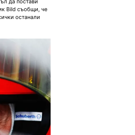
ъл да постави
к Bild съобщи, че
сички останали