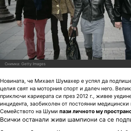
Снимка: Getty Images
Новината, че Михаел Шумахер е успял да подпише
целия свят на моторния спорт и далеч него. Велик
приключи кариерата си през 2012 г., живее уедин
инцидента, заобиколен от постоянни медицински
Семейството на Шуми
пази личното му простран
Всички останали живи шампиони са се подп