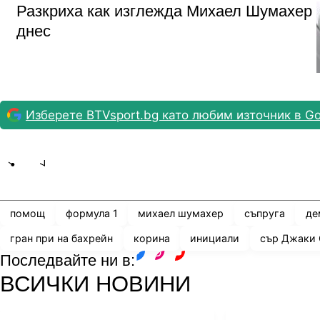
Разкриха как изглежда Михаел Шумахер
днес
Изберете BTVsport.bg като любим източник в Go
Share
save
помощ
формула 1
михаел шумахер
съпруга
де
гран при на бахрейн
корина
инициали
сър Джаки
Последвайте ни в:
facebook
instagram
youtube
ВСИЧКИ НОВИНИ