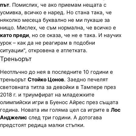
път
. Помислих, че ако приемам нещата с
усмивка, всичко е наред. Но стана така, че
няколко месеца буквално не ми пукаше за
нищо. Мислех, че съм нормална, че всичко е
като преди
, но се оказа, че не е така. И научих
урок – как да не реагирам в подобни
ситуации", откровена е атлетката.
Треньорът
Неотлъчно до нея в последните 10 години е
треньорът
Стойко Цонов
. Заедно печелят
световната титла за девойки в Тампере през
2018 г. и триумфират на младежките
олимпийски игри в Буенос Айрес през същата
година. Новата им голяма цел са игрите в
Лос
Анджелис
след три години. А дотогава
предстоят редица малки стъпки.