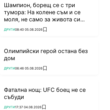
Шампион, борещ се с три
тумора: На колене съм и се
моля, не само за живота си...
ПОВЕЧЕ ОТ
ДРУГИ
08:40 05.08.2026
add favorites
Олимпийски герой остана без
дом
ПОВЕЧЕ ОТ
ДРУГИ
06:46 05.08.2026
add favorites
Фатална нощ: UFC боец не се
събуди
ПОВЕЧЕ ОТ
ДРУГИ
17:37 04.08.2026
add favorites