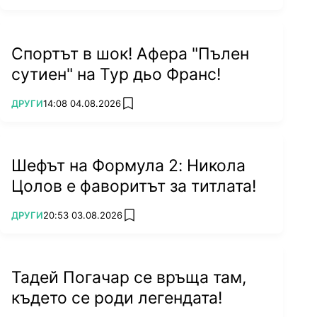
Спортът в шок! Афера "Пълен
сутиен" на Тур дьо Франс!
ПОВЕЧЕ ОТ
ДРУГИ
14:08 04.08.2026
add favorites
Шефът на Формула 2: Никола
Цолов е фаворитът за титлата!
ПОВЕЧЕ ОТ
ДРУГИ
20:53 03.08.2026
add favorites
Тадей Погачар се връща там,
където се роди легендата!