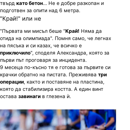
твърд
като бетон
… Не е добре разкопан и
подготвен за опити над 6 метра.
"Край!" или не
"Първата ми мисъл беше "
Край!
Няма да
отида на олимпиада". Помня само, че легнах
на пясъка и си казах, че всичко е
приключило
", споделя Александра, която за
първи път проговаря за инцидента.
9 месеца по-късно тя е готова за първите си
крачки обратно на пистата. Преживява
три
операции
, както и поставяне на пластина,
която да стабилизира костта. А един винт
остава
завинаги
в глезена ѝ.