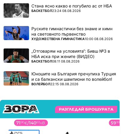
Стана ясно какво е погубило ас от НБА
ПОВЕЧЕ ОТ
БАСКЕТБОЛ
23:24 08.08.2026
Руските гимнастички без знаме и химн
на световното първенство
ПОВЕЧЕ ОТ
ХУДОЖЕСТВЕНА ГИМНАСТИКА
10:00 08.08.2026
„Отговарям на условията“: Бивш №3 в
НБА иска при жените (ВИДЕО)
ПОВЕЧЕ ОТ
БАСКЕТБОЛ
08:11 08.08.2026
Юношите на България пречупиха Турция
и са балкански шампиони по волейбол!
ПОВЕЧЕ ОТ
ВОЛЕЙБОЛ
22:15 08.08.2026
РАЗГЛЕДАЙ БРОШУРАТА
71
90
€
/
140
63
лв.
59
99
€
/
117
3