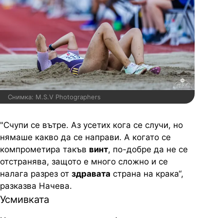
Снимка: M.S.V Photographers
"Счупи се вътре. Аз усетих кога се случи, но
нямаше какво да се направи. А когато се
компрометира такъв
винт
, по-добре да не се
отстранява, защото е много сложно и се
налага разрез от
здравата
страна на крака“,
разказва Начева.
Усмивката