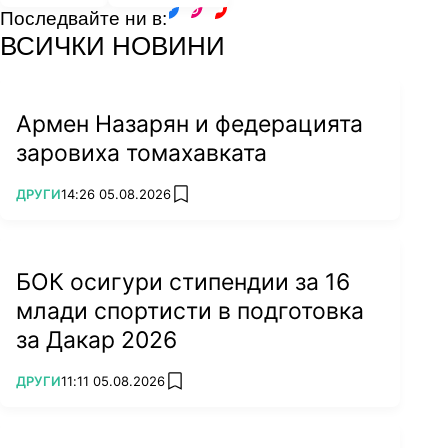
Последвайте ни в:
facebook
instagram
youtube
ВСИЧКИ НОВИНИ
Армен Назарян и федерацията
заровиха томахавката
ПОВЕЧЕ ОТ
ДРУГИ
14:26 05.08.2026
add favorites
БОК осигури стипендии за 16
млади спортисти в подготовка
за Дакар 2026
ПОВЕЧЕ ОТ
ДРУГИ
11:11 05.08.2026
add favorites