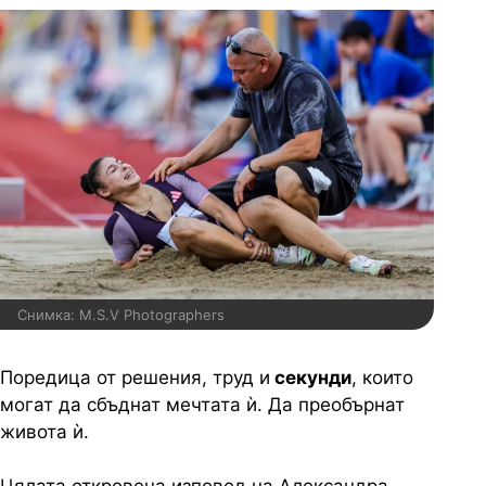
Снимка: M.S.V Photographers
Поредица от решения, труд и
секунди
, които
могат да сбъднат мечтата ѝ. Да преобърнат
живота ѝ.