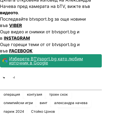
Цялата откровена изповед на Александра
Начева пред камерата на bTV, вижте във
видеото
.
Последвайте btvsport.bg за още новини
във
VIBER
Още видео и снимки от btvsport.bg и
в
INSTAGRAM
Още горещи теми от от btvsport.bg и
във
FACEBOOK
Изберете BTVsport.bg като любим
източник в Google
Share
save
операция
контузия
троен скок
олимпийски игри
винт
александра начева
париж 2024
Стойко Цонов