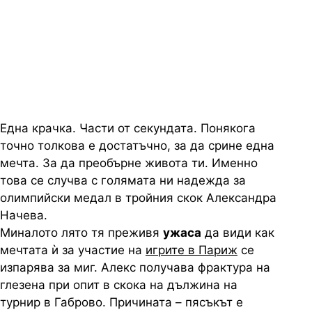
атлетка разказва за фрактурата,
която изпепели олимпийската ѝ
мечта
Една крачка. Части от секундата. Понякога
точно толкова е достатъчно, за да срине една
мечта. За да преобърне живота ти. Именно
това се случва с голямата ни надежда за
олимпийски медал в тройния скок Александра
Начева.
Миналото лято тя преживя
ужаса
да види как
мечтата ѝ за участие на
игрите в Париж
се
изпарява за миг. Алекс получава фрактура на
глезена при опит в скока на дължина на
турнир в Габрово. Причината – пясъкът е