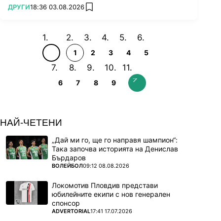
ПОВЕЧЕ ОТ
ДРУГИ
18:36 03.08.2026
add favorites
1
2
3
4
5
6
7
8
9
НАЙ-ЧЕТЕНИ
„Дай ми го, ще го направя шампион“:
Така започва историята на Денислав
Бърдаров
ПОВЕЧЕ ОТ
ВОЛЕЙБОЛ
09:12 08.08.2026
Локомотив Пловдив представи
юбилейните екипи с нов генерален
спонсор
ПОВЕЧЕ ОТ
ADVERTORIAL
17:41 17.07.2026