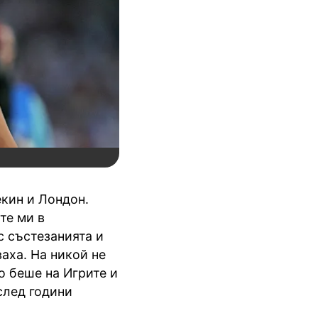
екин и Лондон.
те ми в
 състезанията и
аха. На никой не
о беше на Игрите и
 след години