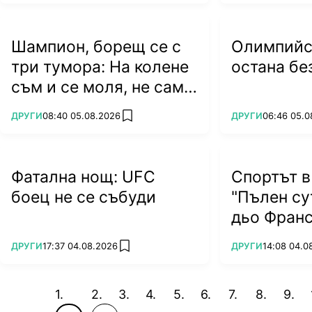
Шампион, борещ се с
Олимпийс
три тумора: На колене
остана бе
съм и се моля, не само
за живота си...
ПОВЕЧЕ ОТ
ПОВЕЧЕ ОТ
ДРУГИ
08:40 05.08.2026
ДРУГИ
06:46 05.0
add favorites
Фатална нощ: UFC
Спортът в
боец не се събуди
"Пълен су
дьо Франс
ПОВЕЧЕ ОТ
ПОВЕЧЕ ОТ
ДРУГИ
17:37 04.08.2026
ДРУГИ
14:08 04.0
add favorites