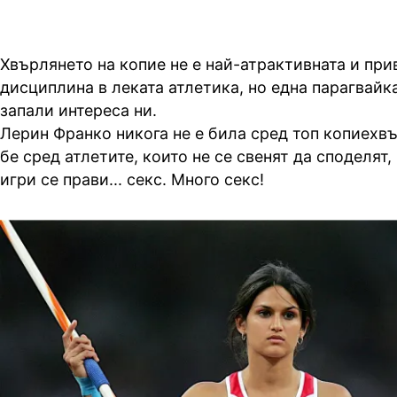
Хвърлянето на копие не е най-атрактивната и при
дисциплина в леката атлетика, но една парагвайк
запали интереса ни.
Лерин Франко никога не е била сред топ копиехвъ
бе сред атлетите, които не се свенят да споделят
игри се прави... секс. Много секс!