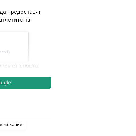
 да предоставят
атлетите на
nco1)
алеч от спорта.
ogle
е на копие