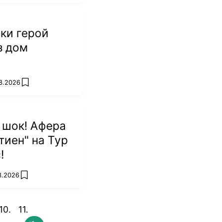
ки герой
з дом
8.2026
add favorites
 шок! Афера
тиен" на Тур
!
8.2026
add favorites