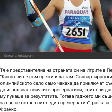
Снимка: Instagram
Тя е представителна на страната си на Игрите в П
"Какво ли не съм преживяла там. Съквартирантки
олимпийското село само чакаха да приключат със
да използват всичките презервативи, които ни дав
му пукаше за резултатите. Тогава гаджето ми същ
за нас не остана нито един презерватив", разказа
Франко.