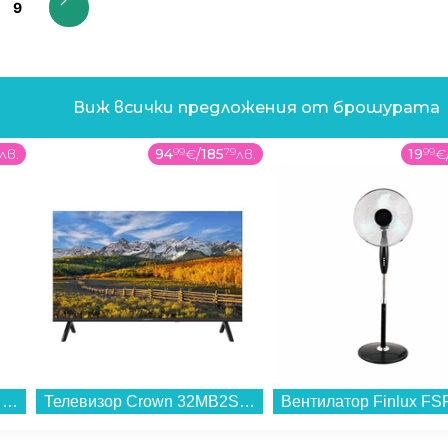
9
Виж всички предложения от брошурата
лв.
94
99
€
/
185
79
лв.
19
99
€
Пералня Finlux FXN 1071 T2 S , 1200 об./мин., 7.00 kg, A , Silver...
Телевизор Crown 32MB2S2 , 1366x768 HD Ready , 32 inch, 81 см, LED...