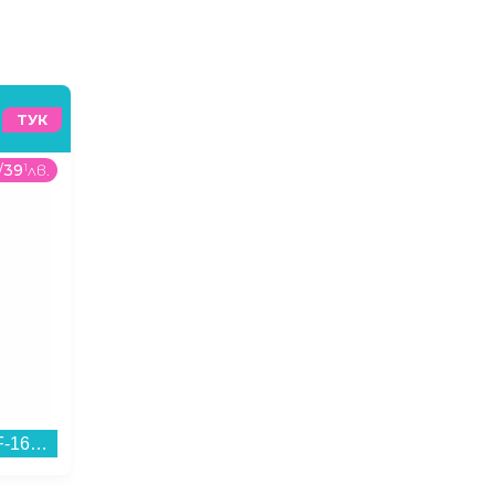
ТУК
/
39
1
лв.
399
99
€
/
782
32
лв.
298
99
Вентилатор Finlux FSF-1645...
Готварска печка (ток) Gorenje GEC6A41WC , Бял , Керамични...