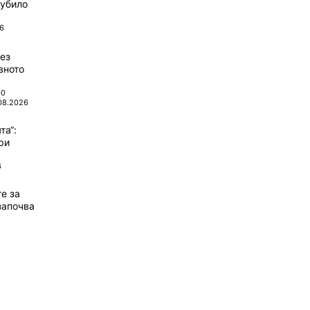
губило
6
ез
вното
00
08.2026
та“:
ри
6
те за
започва