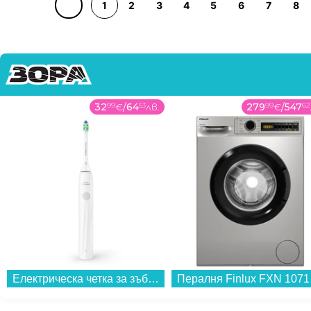
1
2
3
4
5
6
7
8
32
99
€
/
64
53
лв.
279
99
€
/
547
62
Електрическа четка за зъби Philips HX4022/01 Sonicare...