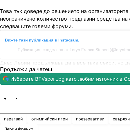
Това пък доведе до решението на организаторите
неограничено количество предпазни средства на 
следващите големи форуми.
Вижте тази публикация в Instagram.
Публикация, споделена от Leryn Franco Steneri (@lerynfra
Днес Лерин продължава да е все така секси, но д
Продължи да четеш
Изберете BTVsport.bg като любим източник в Go
Share
save
парагвай
олимпийски игри
презервативи
хвърлян
Лерин Франко