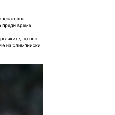
влекателна
а преди време
ргачките, но пък
, че на олимпийски