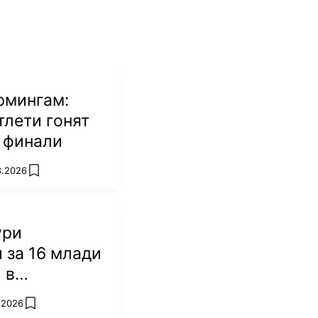
рмингам:
тлети гонят
 финали
8.2026
add favorites
ури
 за 16 млади
 в
а за Дакар
8.2026
add favorites