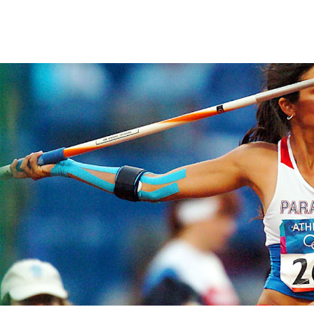
мис Парагвай
14 снимки