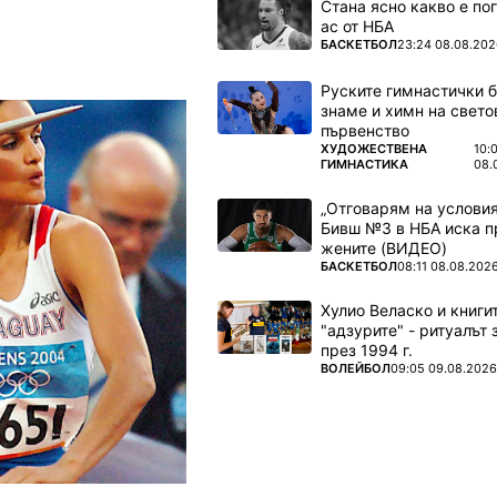
Стана ясно какво е по
ас от НБА
ПОВЕЧЕ ОТ
БАСКЕТБОЛ
23:24 08.08.202
Руските гимнастички б
знаме и химн на свето
първенство
ПОВЕЧЕ ОТ
ХУДОЖЕСТВЕНА
10:
ГИМНАСТИКА
08.
„Отговарям на условия
Бивш №3 в НБА иска п
жените (ВИДЕО)
ПОВЕЧЕ ОТ
БАСКЕТБОЛ
08:11 08.08.202
Хулио Веласко и книги
"адзурите" - ритуалът 
през 1994 г.
ПОВЕЧЕ ОТ
ВОЛЕЙБОЛ
09:05 09.08.2026