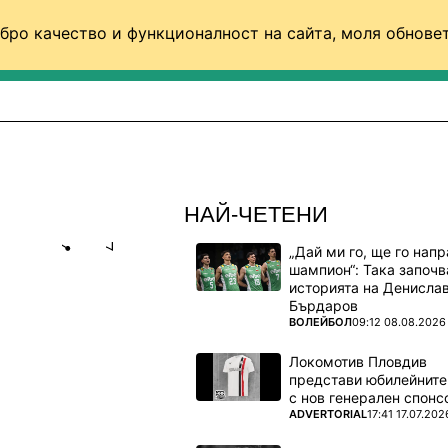
бро качество и функционалност на сайта, моля обновет
ФУТБОЛ (СВЯТ)
БАСКЕТБОЛ
ВОЛЕЙБОЛ
НАЙ-ЧЕТЕНИ
„Дай ми го, ще го нап
Share
save
шампион“: Така започв
историята на Денисла
Бърдаров
О
ПОВЕЧЕ ОТ
ВОЛЕЙБОЛ
09:12 08.08.2026
РВАТИВИ
Локомотив Пловдив
представи юбилейните
с нов генерален спонс
ПОВЕЧЕ ОТ
ADVERTORIAL
17:41 17.07.202
асничка на