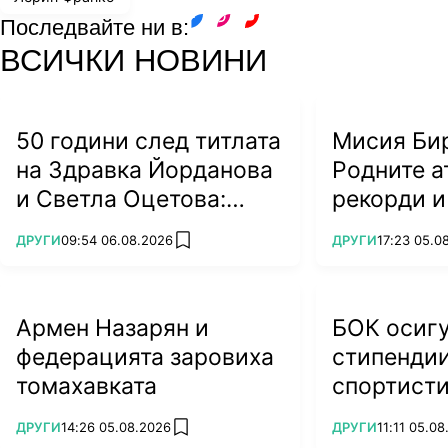
Последвайте ни в:
facebook
instagram
youtube
ВСИЧКИ НОВИНИ
50 години след титлата
Мисия Би
на Здравка Йорданова
Родните а
и Светла Оцетова:
рекорди и
България е домакин на
ПОВЕЧЕ ОТ
ПОВЕЧЕ ОТ
ДРУГИ
09:54 06.08.2026
ДРУГИ
17:23 05.0
add favorites
световно!
Армен Назарян и
БОК осиг
федерацията заровиха
стипендии
томахавката
спортисти
подготовк
ПОВЕЧЕ ОТ
ПОВЕЧЕ ОТ
ДРУГИ
14:26 05.08.2026
ДРУГИ
11:11 05.0
add favorites
2026