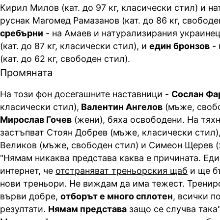
Кирил Милов (кат. до 97 кг, класически стил) и н
руснак Магомед Рамазанов (кат. до 86 кг, свободе
сребърни
- на Амаев и натурализирания украине
(кат. до 87 кг, класически стил), и
един бронзов
- 
(кат. до 62 кг, свободен стил).
Промяната
На този фон досегашните наставници -
Сослан Фа
класически стил),
Валентин Ангелов
(мъже, свобо
Мирослав Гочев
(жени), бяха освободени. На тях
застъпват Стоян Добрев (мъже, класически стил)
Великов (мъже, свободен стил) и Симеон Щерев (
"Нямам никаква представа каква е причината. Еди
интернет, че
отстраняват треньорския щаб
и ще б
нови треньори. Не виждам да има тежест. Трени
върви добре,
отборът е много сплотен
, всички п
резултати.
Нямам представа
защо се случва така