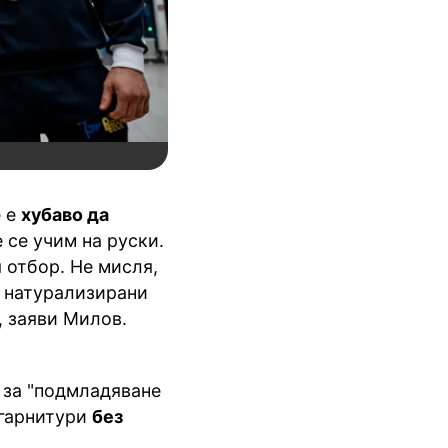
е е
хубаво да
е се учим на руски.
 отбор. Не мисля,
а натурализирани
, заяви Милов.
 за "подмладяване
 гарнитури
без