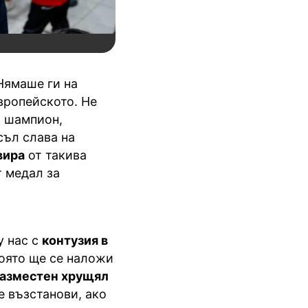
Нямаше ги на
вропейското. Не
и шампион,
съл слава на
вира
от такива
т медал за
у нас с
контузия в
която ще се наложи
разместен хрущял
е възстанови, ако