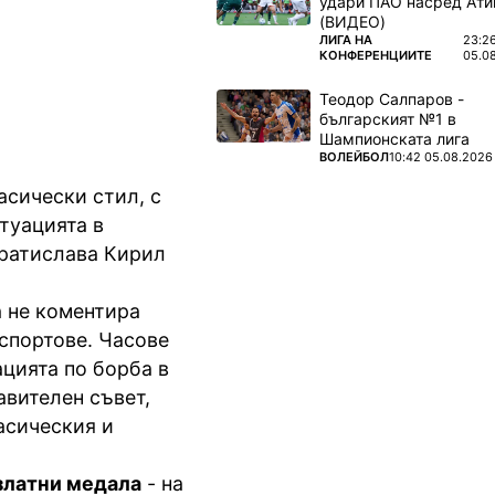
удари ПАО насред Ати
тегория до
(ВИДЕО)
ПОВЕЧЕ ОТ
ЛИГА НА
23:2
КОНФЕРЕНЦИИТЕ
05.0
Теодор Салпаров -
българският №1 в
Шампионската лига
ПОВЕЧЕ ОТ
ВОЛЕЙБОЛ
10:42 05.08.2026
асически стил, с
итуацията в
Братислава Кирил
а не коментира
 спортове. Часове
цията по борба в
авителен съвет,
асическия и
златни медала
- на