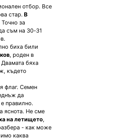
ионален отбор. Все
ва стар.
В
 Точно за
а съм на 30-31
в.
лно биха били
ков
, роден в
. Двамата бяха
ж, където
ия флаг. Семен
еднъж да
 е правилно.
а яснота. Не сме
ха на летището
,
разбера - как може
симо каква