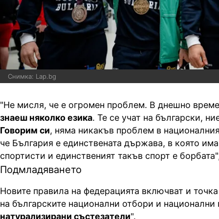
Снимка: Lap.bg
"Не мисля, че е огромен проблем. В днешно врем
знаеш няколко езика
. Те се учат на български, ни
Говорим си
, няма никакъв проблем в националния
че България е единствената държава, в която им
спортисти и единственият такъв спорт е борбата"
Подмладяването
Новите правила на федерацията включват и точка
на българските национални отбори и национални
натурализирани състезатели
".