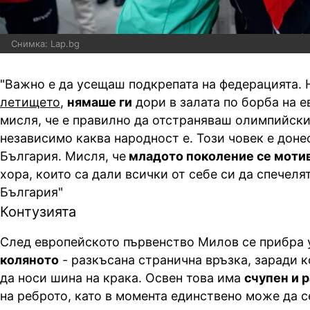
Снимка: Lap.bg
"Важно е да усещаш подкрепата на федерацията. 
летището
,
нямаше ги
дори в залата по борба на е
мисля, че е правилно да отстраняваш олимпийск
независимо каква народност е. Този човек е доне
България. Мисля, че
младото поколение се моти
хора, които са дали всички от себе си да спечеля
България"
Контузията
След европейското първенство Милов се прибра 
коляното
- разкъсана странична връзка, заради 
да носи шина на крака. Освен това има
счупен и 
на реброто, като в момента единствено може да с