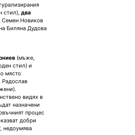
атурализирания
н стил),
два
ц Семен Новиков
на Биляна Дудова
рниев
(мъже,
ден стил) и
но място
, Радослав
жени).
нствено видях в
ъдат назначени
ровъчният процес
оказват добри
", недоумява