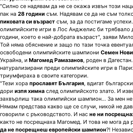
"Силно се надявам да не се окажа извън този нац
пак на
28 години
съм. Надявам се да не съм толко
пиковата си възраст
съм, за да постигаме успехи.
олимпийските игри в Лос Анджелис би трябвало д
години, което е най-добрата възраст", заяви Мило
Той няма обяснение и защо по тази точка евентуа
освободени олимпийските шампиони
Семен Нови
Украйна, и
Магомед Рамазанов
, роден в Дагестан
натурализирани преди олимпийските игри в Пари
триумфираха в своите категории.
"Тези хора
прославят България
, вдигат българск
дори
изпя химна
след олимпийското злато. И изв
захвърлиш така олимпийски шампион... За мен не
Нямам представа какво ще се случи, никой не дав
говорили с ръководството. И нас
не ни посрещна
както не посрещнаха Магомед. И това не мога да 
да не посрещнеш европейски шампион
?! Незави