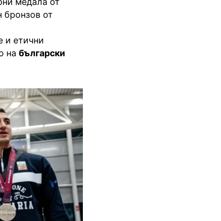
рни медала от
н бронзов от
е и етични
о на
български