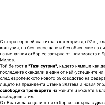
шампион в класическия стил, ка
97 кг
С втора европейска титла в категория до 97 кг, кл
контузия, но без посрещане и без обяснение на с
националния отбор се завърна от шампионата в 
Милов.
Той бе гост в
"Тази сутрин"
, където нямаше как д
последните скандали в един от най-успешните ни
след европейското новото ръководство на федера
лицето на президента Станка Златева и новия Упр
освободиха треньорите
на жените и мъжете в кл
свободния стил.
От Братислава целият ни отбор се завърна с
два 