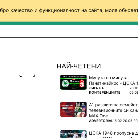
бро качество и функционалност на сайта, моля обновет
ФУТБОЛ (СВЯТ)
БАСКЕТБОЛ
ВОЛЕЙБОЛ
НАЙ-ЧЕТЕНИ
Минута по минута:
Share
save
ПОВЕЧЕ ОТ
ЛИГА НА
20:1
КОНФЕРЕНЦИИТЕ
05.0
Н ДОРИ
А1 разширява семейст
телевизионните си кан
MAX One
ПОВЕЧЕ ОТ
ADVERTORIAL
16:02 20.05.2
ейският
ЦСКА 1948 пропусна 