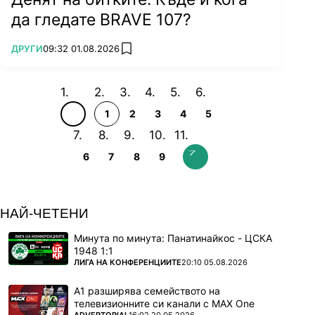
да гледате BRAVE 107?
ПОВЕЧЕ ОТ
ДРУГИ
09:32 01.08.2026
add favorites
1
2
3
4
5
6
7
8
9
НАЙ-ЧЕТЕНИ
Минута по минута: Панатинайкос - ЦСКА
1948 1:1
ПОВЕЧЕ ОТ
ЛИГА НА КОНФЕРЕНЦИИТЕ
20:10 05.08.2026
А1 разширява семейството на
телевизионните си канали с MAX One
ПОВЕЧЕ ОТ