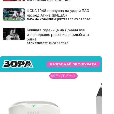
ADVERTORIAL
16:02 20.05.2026
ЦСКА 1948 пропусна да удари ПАО
насред Атина (ВИДЕО)
ПОВЕЧЕ ОТ
ЛИГА НА КОНФЕРЕНЦИИТЕ
23:26 05.08.2026
Бившата годеница на Дончич взе
изненадващо решение в съдебната
битка
ПОВЕЧЕ ОТ
БАСКЕТБОЛ
22:16 06.08.2026
РАЗГЛЕДАЙ БРОШУРАТА
59
99
€
/
117
34
лв.