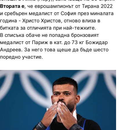
Втората е
, че еврошампионът от Тирана 2022
и сребърен медалист от София през миналата
година - Христо Христов, отново влиза в
битката за отличията при най-тежките.
В списъка обаче не попадна бронзовият
медалист от Париж в кат. до 73 кг Божидар
Андреев. За него това щеше да бъде шесто
поредно участие.