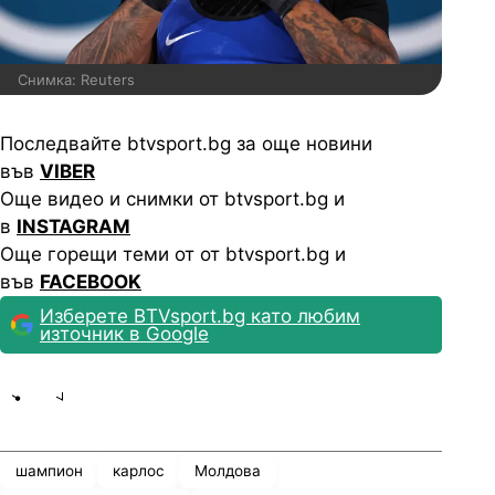
Снимка: Reuters
Последвайте btvsport.bg за още новини
във
VIBER
Още видео и снимки от btvsport.bg и
в
INSTAGRAM
Още горещи теми от от btvsport.bg и
във
FACEBOOK
Изберете BTVsport.bg като любим
източник в Google
Share
save
шампион
карлос
Молдова