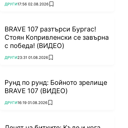
ПОВЕЧЕ ОТ
ДРУГИ
17:56 02.08.2026
add favorites
BRAVE 107 разтърси Бургас!
Стоян Копривленски се завърна
с победа! (ВИДЕО)
ПОВЕЧЕ ОТ
ДРУГИ
23:31 01.08.2026
add favorites
Рунд по рунд: Бойното зрелище
BRAVE 107 (ВИДЕО)
ПОВЕЧЕ ОТ
ДРУГИ
16:19 01.08.2026
add favorites
Денят на битките: Къде и кога