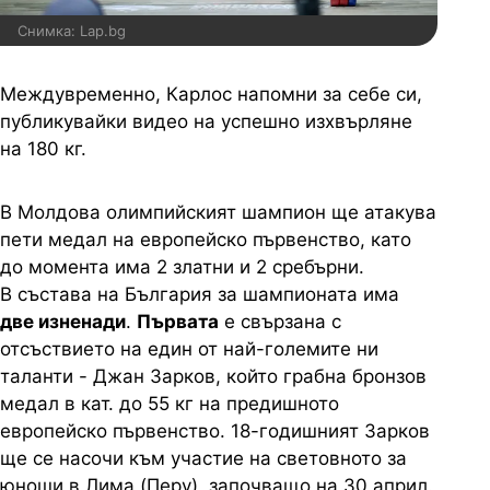
Снимка: Lap.bg
Междувременно, Карлос напомни за себе си,
публикувайки видео на успешно изхвърляне
на 180 кг.
В Молдова олимпийският шампион ще атакува
пети медал на европейско първeнство, като
до момента има 2 златни и 2 сребърни.
В състава на България за шампионата има
две изненади
.
Първата
е свързана с
отсъствието на един от най-големите ни
таланти - Джан Зарков, който грабна бронзов
медал в кат. до 55 кг на предишното
европейско първенство. 18-годишният Зарков
ще се насочи към участие на световното за
юноши в Лима (Перу), започващо на 30 април.