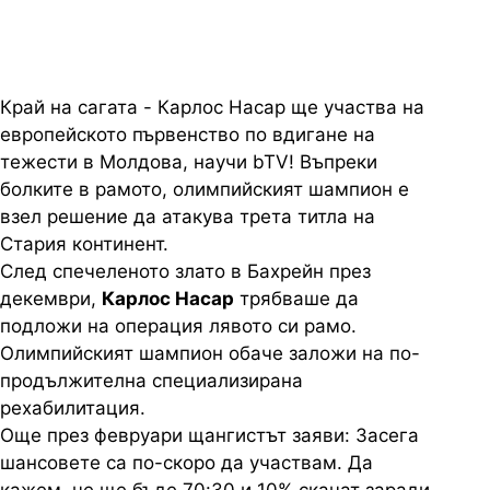
Край на сагата - Карлос Насар ще участва на
европейското първенство по вдигане на
тежести в Молдова, научи bTV! Въпреки
болките в рамото, олимпийският шампион е
взел решение да атакува трета титла на
Стария континент.
След спечеленото злато в Бахрейн през
декември,
Карлос Насар
трябваше да
подложи на операция лявото си рамо.
Олимпийският шампион обаче заложи на по-
продължителна специализирана
рехабилитация.
Още през февруари щангистът заяви: Засега
шансовете са по-скоро да участвам. Да