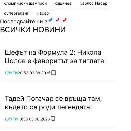
олимпийски шампион
кишинев
Карлос Насар
суперталант
Насар
Последвайте ни в:
facebook
instagram
youtube
ВСИЧКИ НОВИНИ
Шефът на Формула 2: Никола
Цолов е фаворитът за титлата!
ПОВЕЧЕ ОТ
ДРУГИ
20:53 03.08.2026
add favorites
Тадей Погачар се връща там,
където се роди легендата!
ПОВЕЧЕ ОТ
ДРУГИ
18:36 03.08.2026
add favorites