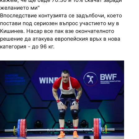
кажем, че ще бъде 70:30 и 10% скачат заради
желанието ми"
Впоследствие контузията се задълбочи, което
постави под сериозен въпрос участието му в
Кишинев. Насар все пак взе окончателното
решение да атакува европейския връх в нова
категория - до 96 кг.