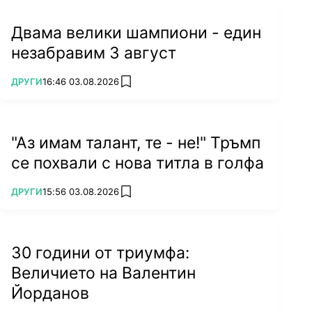
Двама велики шампиони - един
незабравим 3 август
ПОВЕЧЕ ОТ
ДРУГИ
16:46 03.08.2026
add favorites
"Аз имам талант, те - не!" Тръмп
се похвали с нова титла в голфа
ПОВЕЧЕ ОТ
ДРУГИ
15:56 03.08.2026
add favorites
30 години от триумфа:
Величието на Валентин
Йорданов