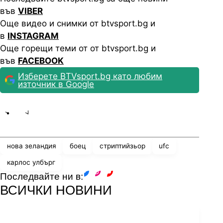
във
VIBER
Още видео и снимки от btvsport.bg и
в
INSTAGRAM
Още горещи теми от от btvsport.bg и
във
FACEBOOK
Изберете BTVsport.bg като любим
източник в Google
Share
save
нова зеландия
боец
стриптийзьор
ufc
карлос улбърг
Последвайте ни в:
facebook
instagram
youtube
ВСИЧКИ НОВИНИ