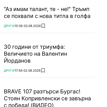
"Аз имам талант, те - не!" Тръмп
се похвали с нова титла в голфа
ПОВЕЧЕ ОТ
ДРУГИ
15:56 03.08.2026
add favorites
30 години от триумфа:
Величието на Валентин
Йорданов
ПОВЕЧЕ ОТ
ДРУГИ
17:56 02.08.2026
add favorites
BRAVE 107 разтърси Бургас!
Стоян Копривленски се завърна
с победа! (ВИДЕО)