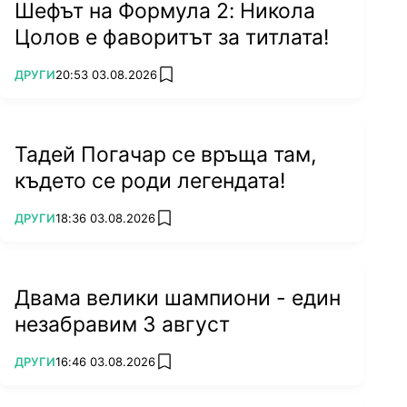
Шефът на Формула 2: Никола
Цолов е фаворитът за титлата!
ПОВЕЧЕ ОТ
ДРУГИ
20:53 03.08.2026
add favorites
Тадей Погачар се връща там,
където се роди легендата!
ПОВЕЧЕ ОТ
ДРУГИ
18:36 03.08.2026
add favorites
Двама велики шампиони - един
незабравим 3 август
ПОВЕЧЕ ОТ
ДРУГИ
16:46 03.08.2026
add favorites