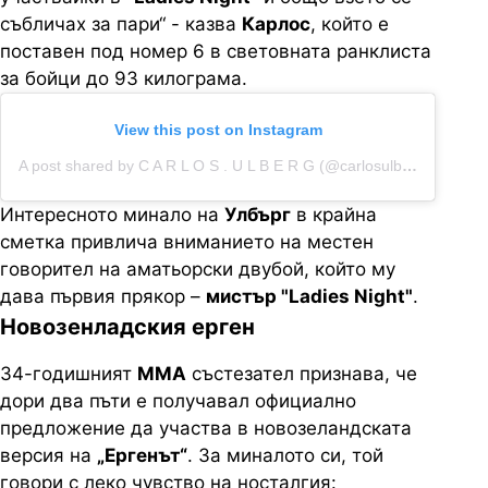
събличах за пари“ - казва
Карлос
, който е
поставен под номер 6 в световната ранклиста
за бойци до 93 килограма.
View this post on Instagram
A post shared by C A R L O S . U L B E R G (@carlosulberg)
Интересното минало на
Улбърг
в крайна
сметка привлича вниманието на местен
говорител на аматьорски двубой, който му
дава първия прякор –
мистър "Ladies Night"
.
Новозенладския ерген
34-годишният
ММА
състезател признава, че
дори два пъти е получавал официално
предложение да участва в новозеландската
версия на
„Ергенът“
. За миналото си, той
говори с леко чувство на носталгия: