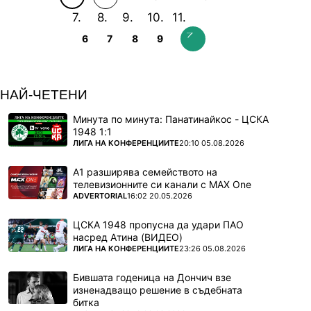
6
7
8
9
НАЙ-ЧЕТЕНИ
Минута по минута: Панатинайкос - ЦСКА
1948 1:1
ПОВЕЧЕ ОТ
ЛИГА НА КОНФЕРЕНЦИИТЕ
20:10 05.08.2026
А1 разширява семейството на
телевизионните си канали с MAX One
ПОВЕЧЕ ОТ
ADVERTORIAL
16:02 20.05.2026
ЦСКА 1948 пропусна да удари ПАО
насред Атина (ВИДЕО)
ПОВЕЧЕ ОТ
ЛИГА НА КОНФЕРЕНЦИИТЕ
23:26 05.08.2026
Бившата годеница на Дончич взе
изненадващо решение в съдебната
битка