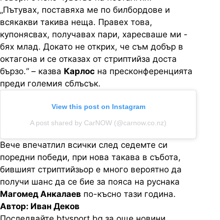
„Пътувах, поставяха ме по билбордове и
всякакви такива неща. Правех това,
купонясвах, получавах пари, харесваше ми -
бях млад. Докато не открих, че съм добър в
октагона и се отказах от стриптийза доста
бързо.“ – казва
Карлос
на пресконференцията
преди големия сблъсък.
View this post on Instagram
A post shared by CarNOW (@carnow.co.nz)
Вече впечатлил всички след седемте си
поредни победи, при нова такава в събота,
бившият стриптийзьор е много вероятно да
получи шанс да се бие за пояса на руснака
Магомед Анкалаев
по-късно тази година.
Автор: Иван Деков
Последвайте btvsport.bg за още новини