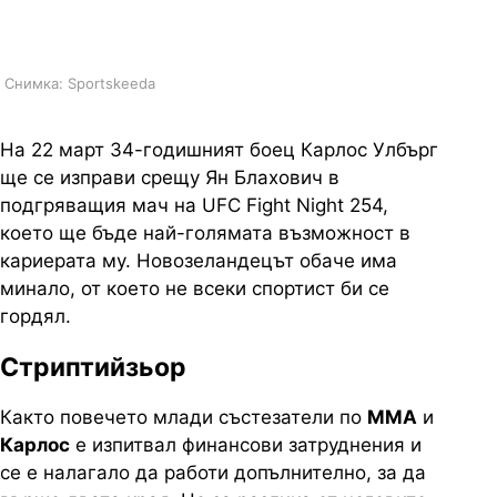
категория"
Снимка: Sportskeeda
На 22 март 34-годишният боец Карлос Улбърг
ще се изправи срещу Ян Блахович в
подгряващия мач на UFC Fight Night 254,
което ще бъде най-голямата възможност в
кариерата му. Новозеландецът обаче има
минало, от което не всеки спортист би се
гордял.
Стриптийзьор
Както повечето млади състезатели по
ММА
и
Карлос
е изпитвал финансови затруднения и
се е налагало да работи допълнително, за да