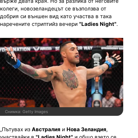
върже двата края. Но за разлика от неговите
колеги, новозеландецът се възползва от
добрия си външен вид като участва в така
наречените стриптийз вечери
"Ladies Night"
.
Снимка: Getty Images
„Пътувах из
Австралия
и
Нова Зеландия
,
участвайки в
"Ladies Night"
и общо взето се