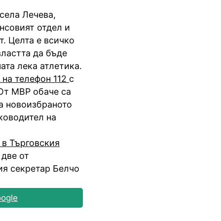
есела Лечева,
нсовият отдел и
т. Целта е всичко
властта да бъде
ата лека атлетика.
 на телефон 112
с
 От МВР обаче са
на новоизбраното
ководител на
 в Търговския
 две от
ия секретар Белчо
ogle