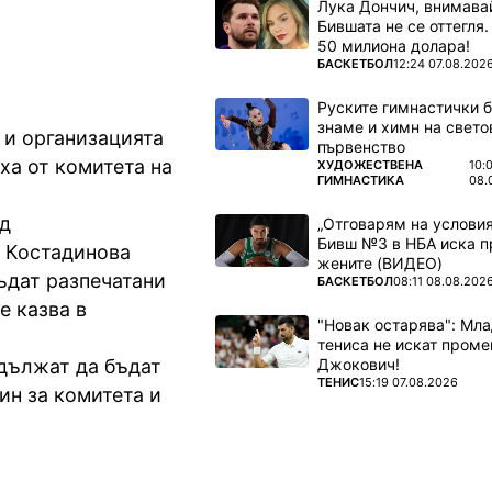
Лука Дончич, внимава
Бившата не се оттегля.
50 милиона долара!
ПОВЕЧЕ ОТ
БАСКЕТБОЛ
12:24 07.08.202
Руските гимнастички б
знаме и химн на свето
 и организацията
първенство
ха от комитета на
ПОВЕЧЕ ОТ
ХУДОЖЕСТВЕНА
10:
ГИМНАСТИКА
08.
ъд
„Отговарям на условия
Бивш №3 в НБА иска п
а Костадинова
жените (ВИДЕО)
бъдат разпечатани
ПОВЕЧЕ ОТ
БАСКЕТБОЛ
08:11 08.08.202
е казва в
"Новак остарява": Мла
тениса не искат проме
Джокович!
одължат да бъдат
ПОВЕЧЕ ОТ
ТЕНИС
15:19 07.08.2026
ин за комитета и