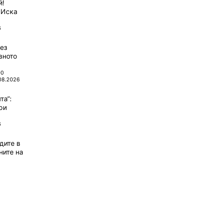
й!
 Иска
6
ез
вното
00
08.2026
та“:
ри
6
дите в
ните на