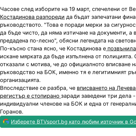
Часове след изборите на 19 март, спечелени от В
Костадинова разпореди
да бъдат запечатани фина
ръководството. "Това е поради мерки за сигурнос
да бъде чисто, да няма изтичане на документи, а 
предадена по-лесно", обясни легендата на световн
По-късно стана ясно, че Костадинова е
позвънила
искане мярката да бъде изпълнена от полицията.
отказали с мотива, че до официалното вписване 
ръководство на БОК, именно тя е легитимният ръ
организацията.
Впоследствие се разбра, че
вписването на Лечева
регистър е стопирано
заради заведени три дела -
индивидуални членове на БОК и една от генералн
Горанов.
Изберете BTVsport.bg като любим източник в Go