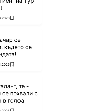
тиен" на Тур
!
8.2026
add favorites
ачар се
, където се
ндата!
8.2026
add favorites
алант, те -
п се похвали с
а в голфа
8.2026