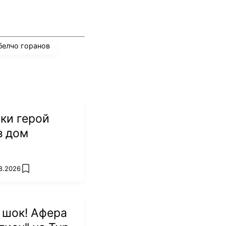
белчо горанов
ки герой
з дом
8.2026
add favorites
 шок! Афера