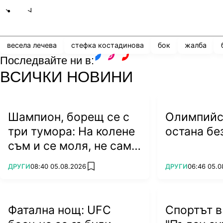
Share
save
весела лечева
стефка костадинова
бок
жалба
Последвайте ни в:
facebook
instagram
youtube
ВСИЧКИ НОВИНИ
Шампион, борещ се с
Олимпийс
три тумора: На колене
остана бе
съм и се моля, не само
за живота си...
ПОВЕЧЕ ОТ
ПОВЕЧЕ ОТ
ДРУГИ
08:40 05.08.2026
ДРУГИ
06:46 05.0
add favorites
Фатална нощ: UFC
Спортът в