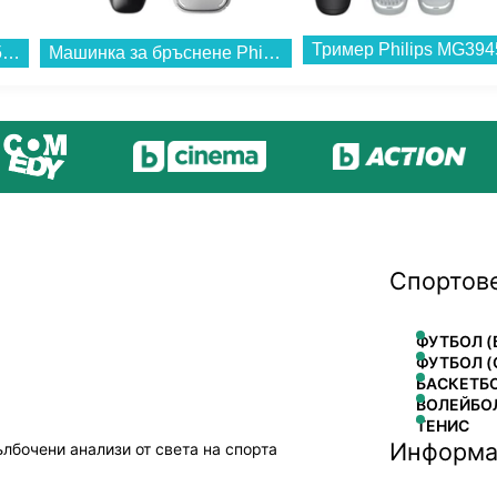
Тример Philips MG3945
Телевизор Samsung QE55S85FAUXXH , 138 см, 3840x2160 UHD-4K , 55 inch, OLED , Smart TV , Tizen...
Машинка за бръснене Philips X3051/00...
Спортов
ФУТБОЛ (
ФУТБОЛ (
БАСКЕТБ
ВОЛЕЙБО
ТЕНИС
Информа
ълбочени анализи от света на спорта