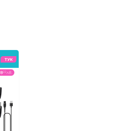
ТУК
78
22
лв.
59
99
€
/
117
34
лв.
59
99