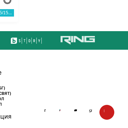
/15...
Слушалки JBL JBL WAVE BUDS 2 JBLWBUDS2BLK...
е
БГ)
СВЯТ)
ОЛ
Л
ция