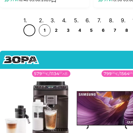
add favorites
1
2
3
4
5
6
7
8
579
99
€
/
1134
37
лв.
799
99
€
/
1564
65