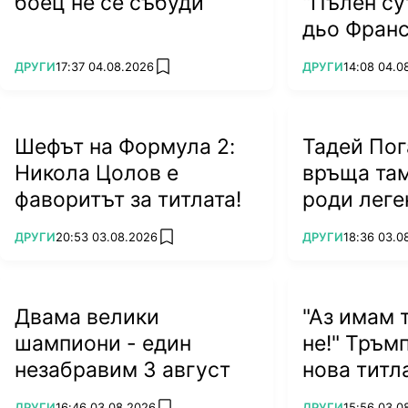
боец не се събуди
"Пълен су
дьо Франс
ПОВЕЧЕ ОТ
ПОВЕЧЕ ОТ
ДРУГИ
17:37 04.08.2026
ДРУГИ
14:08 04.0
add favorites
Шефът на Формула 2:
Тадей Пог
Никола Цолов е
връща там
фаворитът за титлата!
роди леге
ПОВЕЧЕ ОТ
ПОВЕЧЕ ОТ
ДРУГИ
20:53 03.08.2026
ДРУГИ
18:36 03.0
add favorites
Двама велики
"Аз имам т
шампиони - един
не!" Тръм
незабравим 3 август
нова титл
ПОВЕЧЕ ОТ
ПОВЕЧЕ ОТ
ДРУГИ
16:46 03.08.2026
ДРУГИ
15:56 03.0