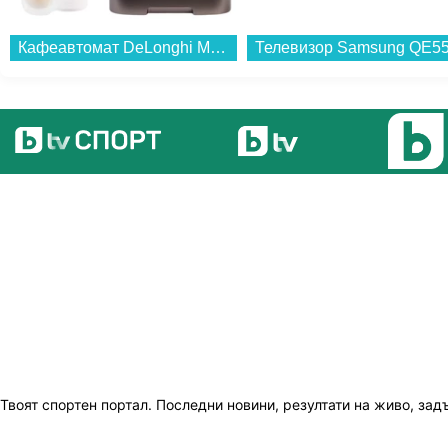
Кафеавтомат DeLonghi MAGNIFICA DUO ECAM330.80.TXB...
Твоят спортен портал. Последни новини, резултати на живо, зад