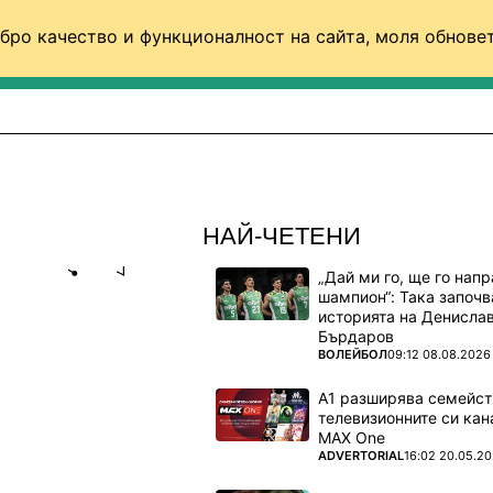
бро качество и функционалност на сайта, моля обновет
ФУТБОЛ (СВЯТ)
БАСКЕТБОЛ
ВОЛЕЙБОЛ
НАЙ-ЧЕТЕНИ
„Дай ми го, ще го нап
Share
save
шампион“: Така започв
историята на Денисла
Бърдаров
В
ПОВЕЧЕ ОТ
ВОЛЕЙБОЛ
09:12 08.08.2026
А1 разширява семейст
телевизионните си кан
йност,
MAX One
ПОВЕЧЕ ОТ
ADVERTORIAL
16:02 20.05.2