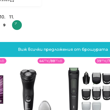
add favorites
9
Виж всички предложения от брошурата
лв.
44
99
€
/
88
00
лв.
39
99
€
/