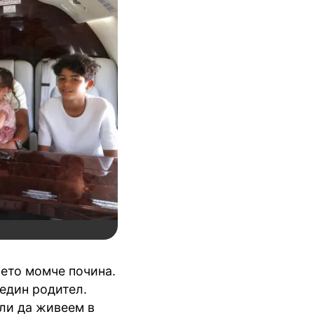
ето момче почина.
 един родител.
ли да живеем в