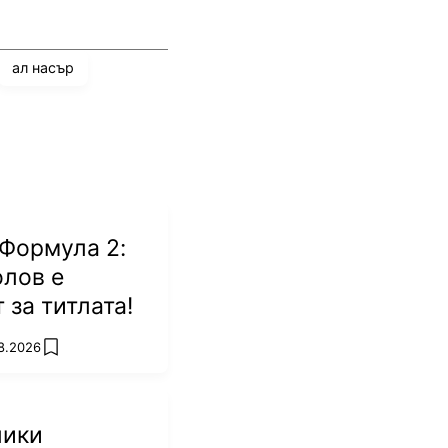
ал насър
Формула 2:
лов е
 за титлата!
8.2026
add favorites
лики