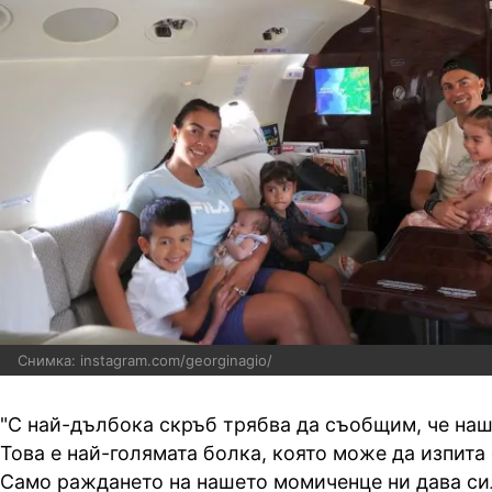
Снимка: instagram.com/georginagio/
"С най-дълбока скръб трябва да съобщим, че наш
Това е най-голямата болка, която може да изпита
Само раждането на нашето момиченце ни дава си