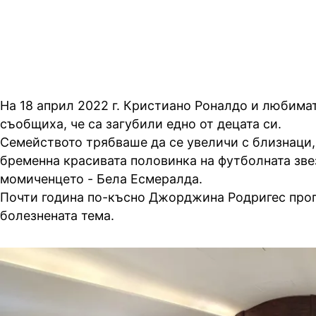
загубеното бебе
На 18 април 2022 г. Кристиано Роналдо и любим
съобщиха, че са загубили едно от децата си.
Семейството трябваше да се увеличи с близнаци,
бременна красивата половинка на футболната зве
момиченцето - Бела Есмералда.
Почти година по-късно Джорджина Родригес про
болезнената тема.