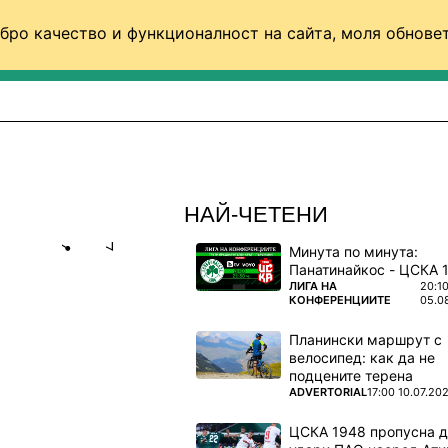
бро качество и функционалност на сайта, моля обновет
ФУТБОЛ (СВЯТ)
БАСКЕТБОЛ
ВОЛЕЙБОЛ
НАЙ-ЧЕТЕНИ
Минута по минута:
Share
save
ПОВЕЧЕ ОТ
ЛИГА НА
20:1
КОНФЕРЕНЦИИТЕ
05.0
0
Планински маршрут с
НО НИКОЙ
велосипед: как да не
подцените терена
ПОВЕЧЕ ОТ
ADVERTORIAL
17:00 10.07.20
ЦСКА 1948 пропусна 