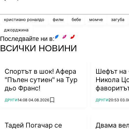
Share
save
кристиано роналдо
филм
бебе
момче
загуба
джорджина
Последвайте ни в:
facebook
instagram
youtube
ВСИЧКИ НОВИНИ
Спортът в шок! Афера
Шефът на 
"Пълен сутиен" на Тур
Никола Цо
дьо Франс!
фаворитът
ПОВЕЧЕ ОТ
ПОВЕЧЕ ОТ
ДРУГИ
14:08 04.08.2026
ДРУГИ
20:53 03.0
add favorites
Тадей Погачар се
Двама ве