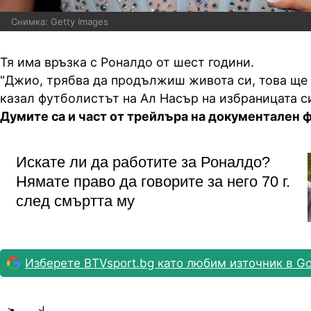
Снимка: Getty Images
Тя има връзка с Роналдо от шест години.
"Джио, трябва да продължиш живота си, това ще 
казал футболистът на Ал Насър на избраницата си
Думите са и част от трейлъра на документален фи
Искате ли да работите за Роналдо?
Нямате право да говорите за него 70 г.
след смъртта му
Изберете BTVsport.bg като любим източник в Go