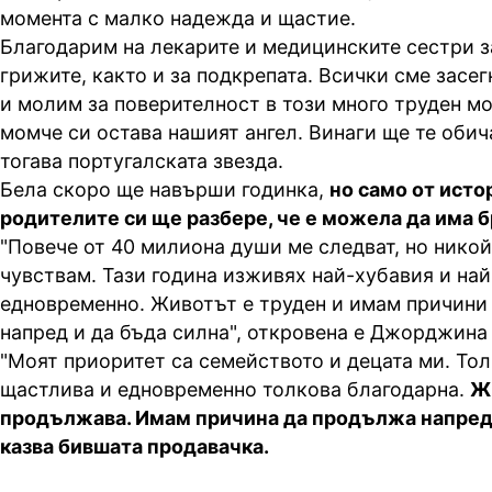
момента с малко надежда и щастие.
Благодарим на лекарите и медицинските сестри з
грижите, както и за подкрепата. Всички сме засег
и молим за поверителност в този много труден м
момче си остава нашият ангел. Винаги ще те обич
тогава португалската звезда.
Бела скоро ще навърши годинка,
но само от исто
родителите си ще разбере, че е можела да има б
"Повече от 40 милиона души ме следват, но никой 
чувствам. Тази година изживях най-хубавия и на
едновременно. Животът е труден и имам причини
напред и да бъда силна", откровена е Джорджина 
"Моят приоритет са семейството и децата ми. То
щастлива и едновременно толкова благодарна.
Ж
продължава. Имам причина да продължа напред и
казва бившата продавачка.