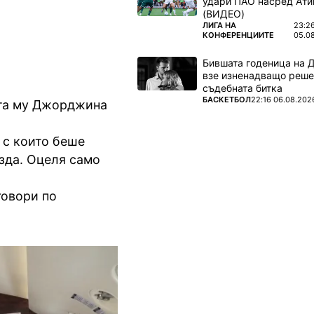
удари ПАО насред Ати
(ВИДЕО)
ПОВЕЧЕ ОТ
ЛИГА НА
23:2
КОНФЕРЕНЦИИТЕ
05.0
Бившата годеница на 
взе изненадващо реше
съдебната битка
ПОВЕЧЕ ОТ
БАСКЕТБОЛ
22:16 06.08.202
ата му Джорджина
 с които беше
зда. Оцеля само
говори по