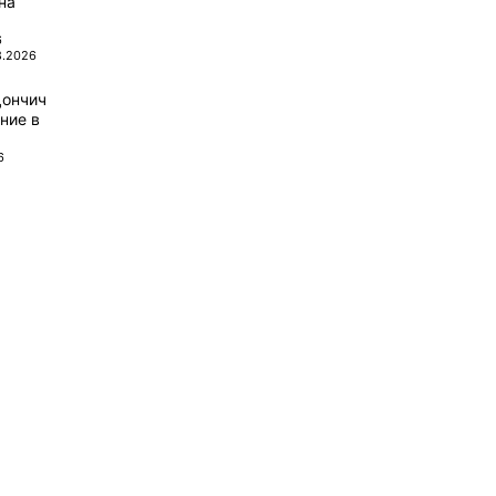
на
6
8.2026
Дончич
ние в
6