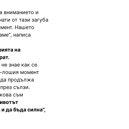
а вниманието и
нати от тази загуба
омент. Нашето
аме", написа
рията на
рат.
не знае как се
й-лошия момент
 да продължа
през сълзи.
лкова съм
ивотът
 да бъда силна",