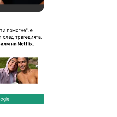
ти помогне", е
 след трагедията.
лм на Netflix.
ogle