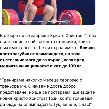
В отбора ни се завръща Христо Христов. "Това
състезание е най-важното от всички, които
съм имал досега. Ще си върна името!
Всичко,
което загубих от олимпиадата, на това
състезание мога да го върна", каза пред
медията ни националът в кат. до 109 кг.
"Тренираме няколко месеца сериозно с
треньора ми. Очакваме доста добро
представяне, но ще се постараем. Ще видите
новия Христо Христов! Този, който трябваше
да бъде на олимпиадата. Тук, вече е, с нас!",