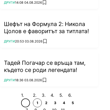
ПОВЕЧЕ ОТ
ДРУГИ
14:08 04.08.2026
add favorites
Шефът на Формула 2: Никола
Цолов е фаворитът за титлата!
ПОВЕЧЕ ОТ
ДРУГИ
20:53 03.08.2026
add favorites
Тадей Погачар се връща там,
където се роди легендата!
ПОВЕЧЕ ОТ
ДРУГИ
18:36 03.08.2026
add favorites
1
2
3
4
5