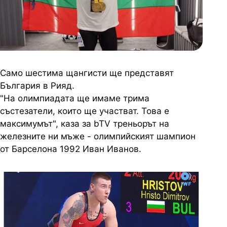
Само шестима щангисти ще представят
България в Рияд.
"На олимпиадата ще имаме трима
състезатели, които ще участват. Това е
максимумът", каза за bTV треньорът на
железните ни мъже - олимпийският шампион
от Барселона 1992 Иван Иванов.