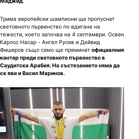
Маджид
.
Трима европейски шампиони ще пропуснат
световното първенство по вдигане на
тежести, което започва на 4 септември. Освен
Карлос Насар - Ангел Русев и Дейвид
Фишеров също само ще преминат
официалния
кантар преди световното първенство в
Саудитска Арабия. На състезанието няма да
се яви и Васил Маринов.