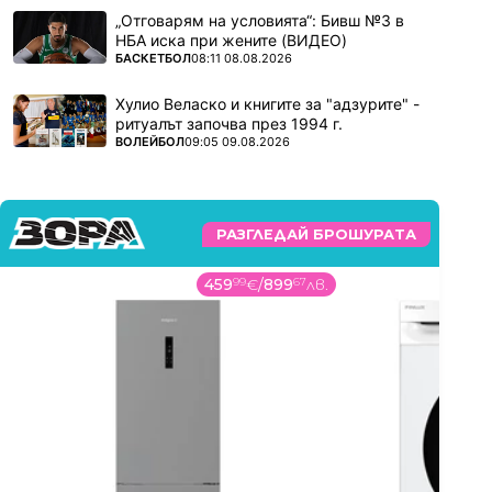
„Отговарям на условията“: Бивш №3 в
НБА иска при жените (ВИДЕО)
ПОВЕЧЕ ОТ
БАСКЕТБОЛ
08:11 08.08.2026
Хулио Веласко и книгите за "адзурите" -
ритуалът започва през 1994 г.
ПОВЕЧЕ ОТ
ВОЛЕЙБОЛ
09:05 09.08.2026
РАЗГЛЕДАЙ БРОШУРАТА
459
99
€
/
899
67
лв.