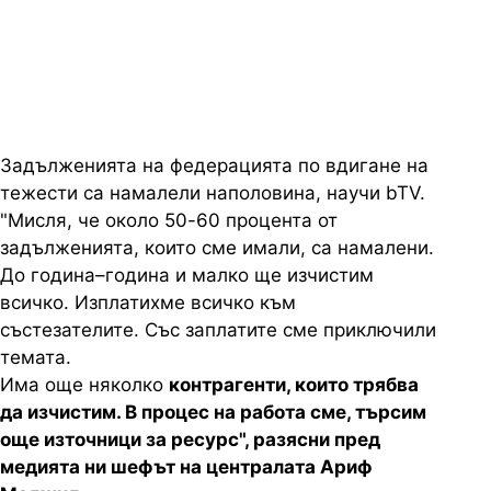
пропускат световното
първенство в Рияд
Задълженията на федерацията по вдигане на
тежести са намалели наполовина, научи bTV.
"Мисля, че около 50-60 процента от
задълженията, които сме имали, са намалени.
До година–година и малко ще изчистим
всичко. Изплатихме всичко към
състезателите. Със заплатите сме приключили
темата.
Има още няколко
контрагенти, които трябва
да изчистим. В процес на работа сме, търсим
още източници за ресурс", разясни пред
медията ни шефът на централата Ариф