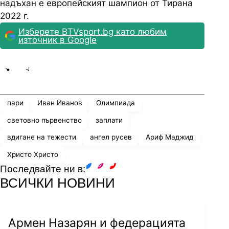
надъхан е европейският шампион от Тирана
2022 г.
Изберете BTVsport.bg като любим
източник в Google
Share
save
пари
Иван Иванов
Олимпиада
световно първенство
заплати
вдигане на тежести
ангел русев
Ариф Маджид
Христо Христо
Последвайте ни в:
facebook
instagram
youtube
ВСИЧКИ НОВИНИ
Армен Назарян и федерацията