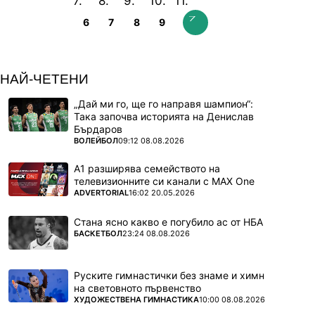
6
7
8
9
НАЙ-ЧЕТЕНИ
„Дай ми го, ще го направя шампион“:
Така започва историята на Денислав
Бърдаров
ПОВЕЧЕ ОТ
ВОЛЕЙБОЛ
09:12 08.08.2026
А1 разширява семейството на
телевизионните си канали с MAX One
ПОВЕЧЕ ОТ
ADVERTORIAL
16:02 20.05.2026
Стана ясно какво е погубило ас от НБА
ПОВЕЧЕ ОТ
БАСКЕТБОЛ
23:24 08.08.2026
Руските гимнастички без знаме и химн
на световното първенство
ПОВЕЧЕ ОТ
ХУДОЖЕСТВЕНА ГИМНАСТИКА
10:00 08.08.2026