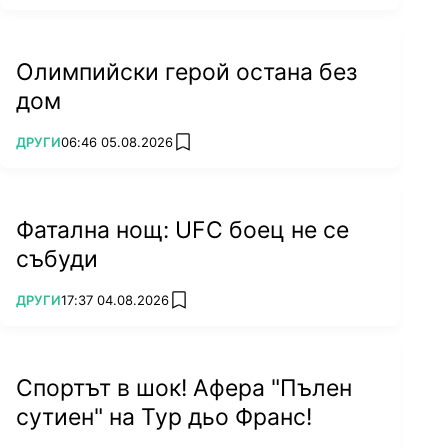
Олимпийски герой остана без
дом
ПОВЕЧЕ ОТ
ДРУГИ
06:46 05.08.2026
add favorites
Фатална нощ: UFC боец не се
събуди
ПОВЕЧЕ ОТ
ДРУГИ
17:37 04.08.2026
add favorites
Спортът в шок! Афера "Пълен
сутиен" на Тур дьо Франс!