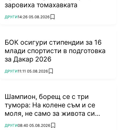
заровиха томахавката
ПОВЕЧЕ ОТ
ДРУГИ
14:26 05.08.2026
add favorites
БОК осигури стипендии за 16
млади спортисти в подготовка
за Дакар 2026
ПОВЕЧЕ ОТ
ДРУГИ
11:11 05.08.2026
add favorites
Шампион, борещ се с три
тумора: На колене съм и се
моля, не само за живота си...
ПОВЕЧЕ ОТ
ДРУГИ
08:40 05.08.2026
add favorites