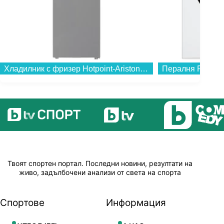
Хладилник с фризер Hotpoint-Ariston HPK 26362 XP4E , 316 l, E , No Frost , Инокс...
Твоят спортен портал. Последни новини, резултати на
живо, задълбочени анализи от света на спорта
Спортове
Информация