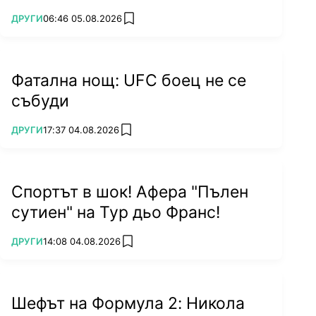
ПОВЕЧЕ ОТ
ДРУГИ
06:46 05.08.2026
add favorites
Фатална нощ: UFC боец не се
събуди
ПОВЕЧЕ ОТ
ДРУГИ
17:37 04.08.2026
add favorites
Спортът в шок! Афера "Пълен
сутиен" на Тур дьо Франс!
ПОВЕЧЕ ОТ
ДРУГИ
14:08 04.08.2026
add favorites
Шефът на Формула 2: Никола