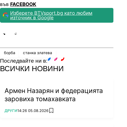
във
FACEBOOK
Изберете BTVsport.bg като любим
източник в Google
Share
save
борба
станка златева
Последвайте ни в:
facebook
instagram
youtube
ВСИЧКИ НОВИНИ
Армен Назарян и федерацията
заровиха томахавката
ПОВЕЧЕ ОТ
ДРУГИ
14:26 05.08.2026
add favorites