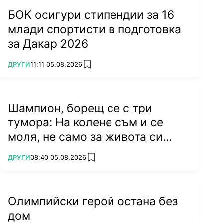
БОК осигури стипендии за 16
млади спортисти в подготовка
за Дакар 2026
ПОВЕЧЕ ОТ
ДРУГИ
11:11 05.08.2026
add favorites
Шампион, борещ се с три
тумора: На колене съм и се
моля, не само за живота си...
ПОВЕЧЕ ОТ
ДРУГИ
08:40 05.08.2026
add favorites
Олимпийски герой остана без
дом