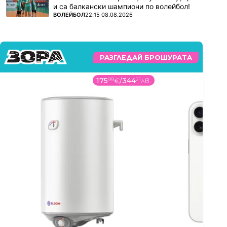
и са балкански шампиони по волейбол!
ПОВЕЧЕ ОТ
ВОЛЕЙБОЛ
22:15 08.08.2026
РАЗГЛЕДАЙ БРОШУРАТА
175
99
€
/
344
21
лв.