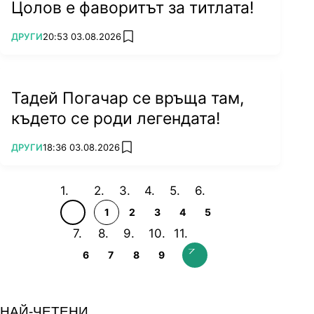
Цолов е фаворитът за титлата!
ПОВЕЧЕ ОТ
ДРУГИ
20:53 03.08.2026
add favorites
Тадей Погачар се връща там,
където се роди легендата!
ПОВЕЧЕ ОТ
ДРУГИ
18:36 03.08.2026
add favorites
1
2
3
4
5
6
7
8
9
НАЙ-ЧЕТЕНИ