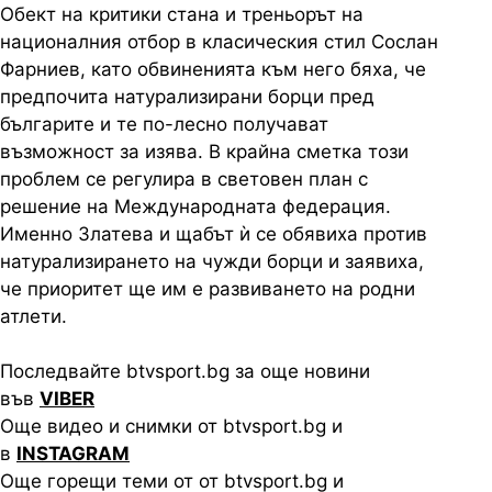
Обект на критики стана и треньорът на
националния отбор в класическия стил Сослан
Фарниев, като обвиненията към него бяха, че
предпочита натурализирани борци пред
българите и те по-лесно получават
възможност за изява. В крайна сметка този
проблем се регулира в световен план с
решение на Международната федерация.
Именно Златева и щабът ѝ се обявиха против
натурализирането на чужди борци и заявиха,
че приоритет ще им е развиването на родни
атлети.
Последвайте btvsport.bg за още новини
във
VIBER
Още видео и снимки от btvsport.bg и
в
INSTAGRAM
Още горещи теми от от btvsport.bg и