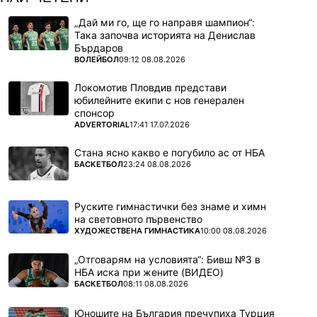
„Дай ми го, ще го направя шампион“:
Така започва историята на Денислав
Бърдаров
ПОВЕЧЕ ОТ
ВОЛЕЙБОЛ
09:12 08.08.2026
Локомотив Пловдив представи
юбилейните екипи с нов генерален
спонсор
ПОВЕЧЕ ОТ
ADVERTORIAL
17:41 17.07.2026
Стана ясно какво е погубило ас от НБА
ПОВЕЧЕ ОТ
БАСКЕТБОЛ
23:24 08.08.2026
Руските гимнастички без знаме и химн
на световното първенство
ПОВЕЧЕ ОТ
ХУДОЖЕСТВЕНА ГИМНАСТИКА
10:00 08.08.2026
„Отговарям на условията“: Бивш №3 в
НБА иска при жените (ВИДЕО)
ПОВЕЧЕ ОТ
БАСКЕТБОЛ
08:11 08.08.2026
Юношите на България пречупиха Турция