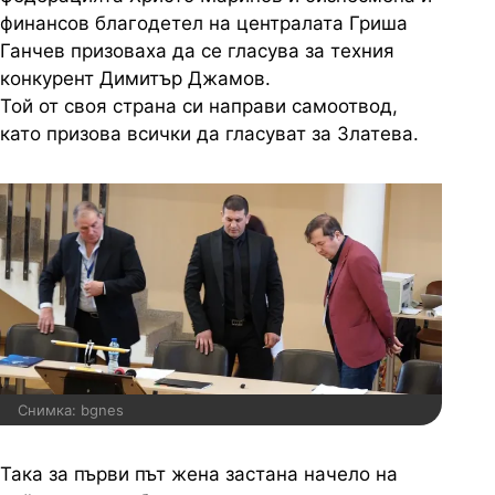
финансов благодетел на централата Гриша
Ганчев призоваха да се гласува за техния
конкурент Димитър Джамов.
Той от своя страна си направи самоотвод,
като призова всички да гласуват за Златева.
Снимка: bgnes
Така за първи път жена застана начело на