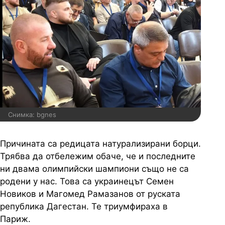
Снимка: bgnes
Причината са редицата натурализирани борци.
Трябва да отбележим обаче, че и последните
ни двама олимпийски шампиони също не са
родени у нас. Това са украинецът Семен
Новиков и Магомед Рамазанов от руската
република Дагестан. Те триумфираха в
Париж.