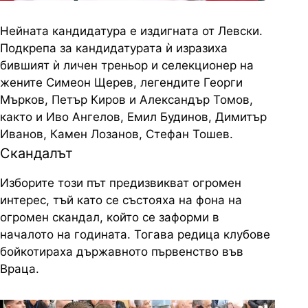
Нейната кандидатура е издигната от Левски.
Подкрепа за кандидатурата ѝ изразиха
бившият ѝ личен треньор и селекционер на
жените Симеон Щерев, легендите Георги
Мърков, Петър Киров и Александър Томов,
както и Иво Ангелов, Емил Будинов, Димитър
Иванов, Камен Лозанов, Стефан Тошев.
Скандалът
Изборите този път предизвикват огромен
интерес, тъй като се състояха на фона на
огромен скандал, който се заформи в
началото на годината. Тогава редица клубове
бойкотираха държавното първенство във
Враца.