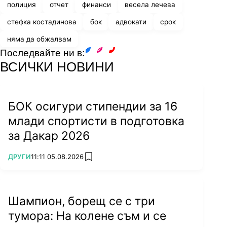
полиция
отчет
финанси
весела лечева
стефка костадинова
бок
адвокати
срок
няма да обжалвам
Последвайте ни в:
facebook
instagram
youtube
ВСИЧКИ НОВИНИ
БОК осигури стипендии за 16
млади спортисти в подготовка
за Дакар 2026
ПОВЕЧЕ ОТ
ДРУГИ
11:11 05.08.2026
add favorites
Шампион, борещ се с три
тумора: На колене съм и се