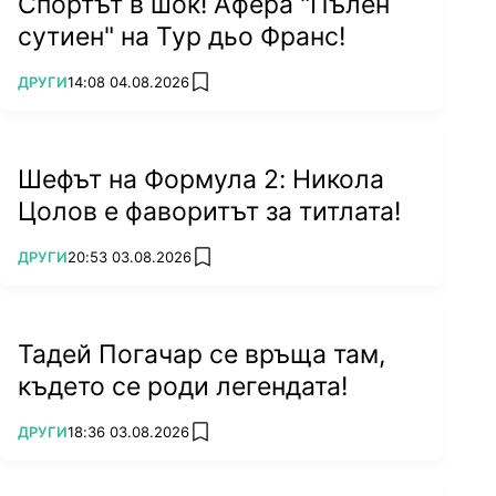
Спортът в шок! Афера "Пълен
сутиен" на Тур дьо Франс!
ПОВЕЧЕ ОТ
ДРУГИ
14:08 04.08.2026
add favorites
Шефът на Формула 2: Никола
Цолов е фаворитът за титлата!
ПОВЕЧЕ ОТ
ДРУГИ
20:53 03.08.2026
add favorites
Тадей Погачар се връща там,
където се роди легендата!
ПОВЕЧЕ ОТ
ДРУГИ
18:36 03.08.2026
add favorites