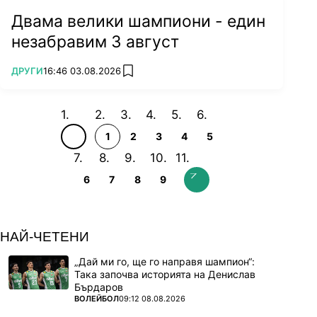
Двама велики шампиони - един
незабравим 3 август
ПОВЕЧЕ ОТ
ДРУГИ
16:46 03.08.2026
add favorites
1
2
3
4
5
6
7
8
9
НАЙ-ЧЕТЕНИ
„Дай ми го, ще го направя шампион“:
Така започва историята на Денислав
Бърдаров
ПОВЕЧЕ ОТ
ВОЛЕЙБОЛ
09:12 08.08.2026