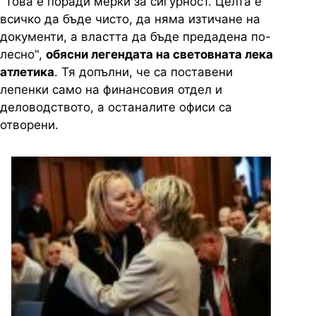
"Това е поради мерки за сигурност. Целта е
всичко да бъде чисто, да няма изтичане на
документи, а властта да бъде предадена по-
лесно",
обясни легендата на световната лека
атлетика
. Тя допълни, че са поставени
лепенки само на финансовия отдел и
деловодството, а останалите офиси са
отворени.