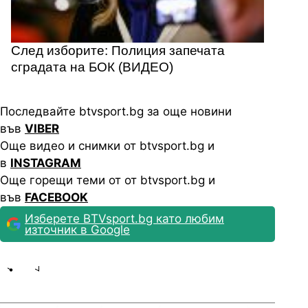
След изборите: Полиция запечата
сградата на БОК (ВИДЕО)
Последвайте btvsport.bg за още новини
във
VIBER
Още видео и снимки от btvsport.bg и
в
INSTAGRAM
Още горещи теми от от btvsport.bg и
във
FACEBOOK
Изберете BTVsport.bg като любим
източник в Google
Share
save