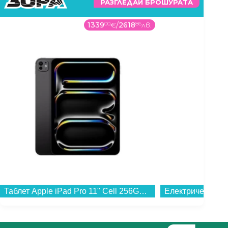
РАЗГЛЕДАЙ БРОШУРАТА
1339
00
€
/
2618
86
лв.
Таблет Apple iPad Pro 11" Cell 256GB Space Black me2n4 , 12 GB, 256 GB...