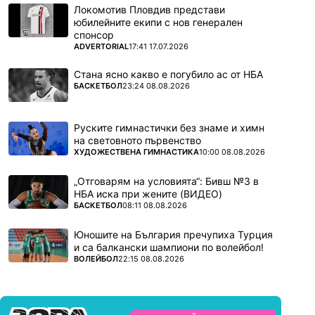
Локомотив Пловдив представи
юбилейните екипи с нов генерален
спонсор
ПОВЕЧЕ ОТ
ADVERTORIAL
17:41 17.07.2026
Стана ясно какво е погубило ас от НБА
ПОВЕЧЕ ОТ
БАСКЕТБОЛ
23:24 08.08.2026
Руските гимнастички без знаме и химн
на световното първенство
ПОВЕЧЕ ОТ
ХУДОЖЕСТВЕНА ГИМНАСТИКА
10:00 08.08.2026
„Отговарям на условията“: Бивш №3 в
НБА иска при жените (ВИДЕО)
ПОВЕЧЕ ОТ
БАСКЕТБОЛ
08:11 08.08.2026
Юношите на България пречупиха Турция
и са балкански шампиони по волейбол!
ПОВЕЧЕ ОТ
ВОЛЕЙБОЛ
22:15 08.08.2026