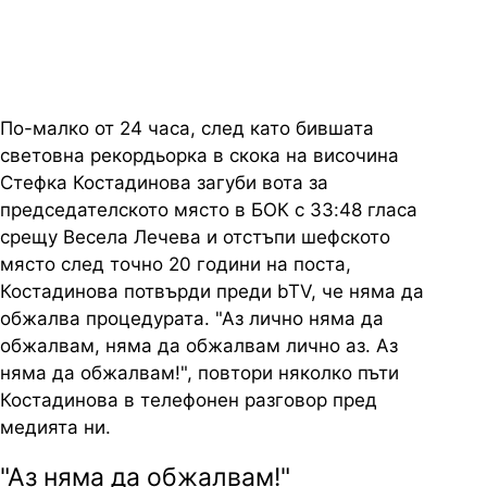
изборите за БОК
По-малко от 24 часа, след като бившата
световна рекордьорка в скока на височина
Стефка Костадинова загуби вота за
председателското място в БОК с 33:48 гласа
срещу Весела Лечева и отстъпи шефското
място след точно 20 години на поста,
Костадинова потвърди преди bTV, че няма да
обжалва процедурата. "Аз лично няма да
обжалвам, няма да обжалвам лично аз. Аз
няма да обжалвам!", повтори няколко пъти
Костадинова в телефонен разговор пред
медията ни.
"Аз няма да обжалвам!"