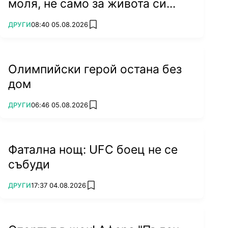
моля, не само за живота си...
ПОВЕЧЕ ОТ
ДРУГИ
08:40 05.08.2026
add favorites
Олимпийски герой остана без
дом
ПОВЕЧЕ ОТ
ДРУГИ
06:46 05.08.2026
add favorites
Фатална нощ: UFC боец не се
събуди
ПОВЕЧЕ ОТ
ДРУГИ
17:37 04.08.2026
add favorites