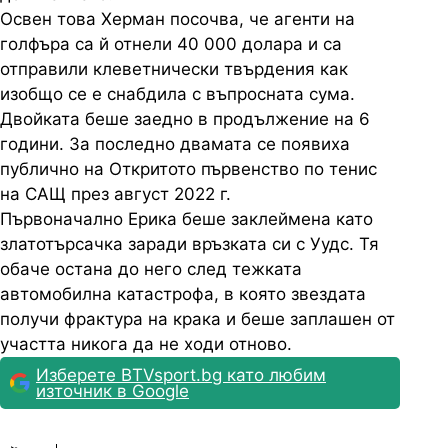
Освен това Херман посочва, че агенти на
голфъра са й отнели 40 000 долара и са
отправили клеветнически твърдения как
изобщо се е снабдила с въпросната сума.
Двойката беше заедно в продължение на 6
години. За последно двамата се появиха
публично на Откритото първенство по тенис
на САЩ през август 2022 г.
Първоначално Ерика беше заклеймена като
златотърсачка заради връзката си с Уудс. Тя
обаче остана до него след тежката
автомобилна катастрофа, в която звездата
получи фрактура на крака и беше заплашен от
участта никога да не ходи отново.
Изберете BTVsport.bg като любим
източник в Google