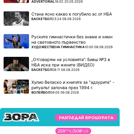
ПОВЕЧЕ ОТ
ADVERTORIAL
16:02 20.05.2026
Стана ясно какво е погубило ас от НБА
ПОВЕЧЕ ОТ
БАСКЕТБОЛ
23:24 08.08.2026
Руските гимнастички без знаме и химн
на световното първенство
ПОВЕЧЕ ОТ
ХУДОЖЕСТВЕНА ГИМНАСТИКА
10:00 08.08.2026
„Отговарям на условията“: Бивш №3 в
НБА иска при жените (ВИДЕО)
ПОВЕЧЕ ОТ
БАСКЕТБОЛ
08:11 08.08.2026
Хулио Веласко и книгите за "адзурите" -
ритуалът започва през 1994 г.
ПОВЕЧЕ ОТ
ВОЛЕЙБОЛ
09:05 09.08.2026
РАЗГЛЕДАЙ БРОШУРАТА
259
99
€
/
508
5
лв.