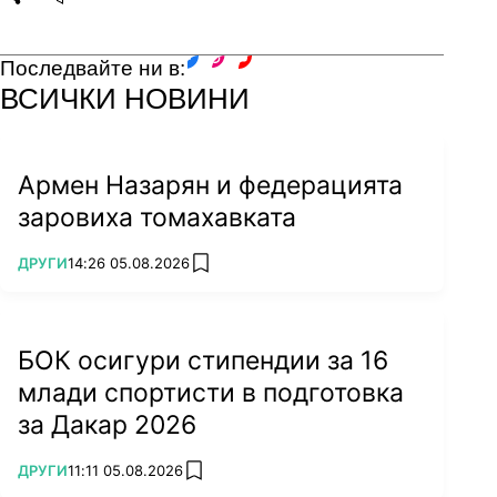
Share
save
Последвайте ни в:
facebook
instagram
youtube
ВСИЧКИ НОВИНИ
Армен Назарян и федерацията
заровиха томахавката
ПОВЕЧЕ ОТ
ДРУГИ
14:26 05.08.2026
add favorites
БОК осигури стипендии за 16
млади спортисти в подготовка
за Дакар 2026
ПОВЕЧЕ ОТ
ДРУГИ
11:11 05.08.2026
add favorites