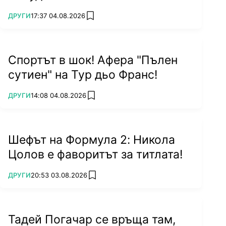
ПОВЕЧЕ ОТ
ДРУГИ
17:37 04.08.2026
add favorites
Спортът в шок! Афера "Пълен
сутиен" на Тур дьо Франс!
ПОВЕЧЕ ОТ
ДРУГИ
14:08 04.08.2026
add favorites
Шефът на Формула 2: Никола
Цолов е фаворитът за титлата!
ПОВЕЧЕ ОТ
ДРУГИ
20:53 03.08.2026
add favorites
Тадей Погачар се връща там,