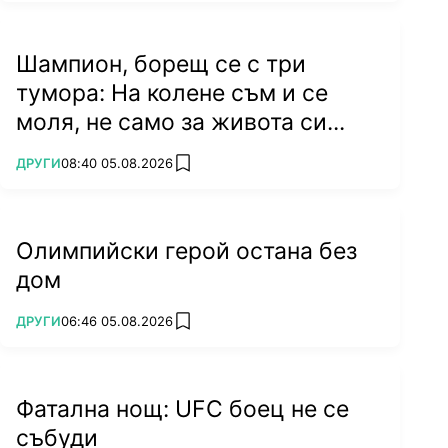
Шампион, борещ се с три
тумора: На колене съм и се
моля, не само за живота си...
ПОВЕЧЕ ОТ
ДРУГИ
08:40 05.08.2026
add favorites
Олимпийски герой остана без
дом
ПОВЕЧЕ ОТ
ДРУГИ
06:46 05.08.2026
add favorites
Фатална нощ: UFC боец не се
събуди