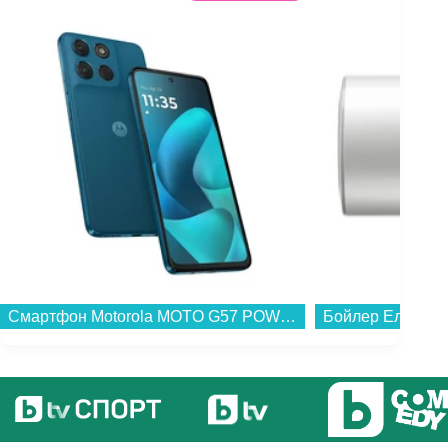
Смартфон Motorola MOTO G57 POWER 5G 256/12 GREEN , 12 GB, 256 GB...