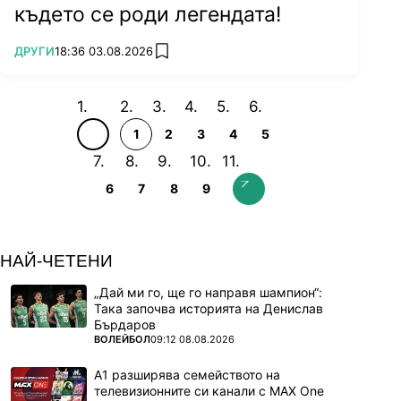
където се роди легендата!
ПОВЕЧЕ ОТ
ДРУГИ
18:36 03.08.2026
add favorites
1
2
3
4
5
6
7
8
9
НАЙ-ЧЕТЕНИ
„Дай ми го, ще го направя шампион“:
Така започва историята на Денислав
Бърдаров
ПОВЕЧЕ ОТ
ВОЛЕЙБОЛ
09:12 08.08.2026
А1 разширява семейството на
телевизионните си канали с MAX One