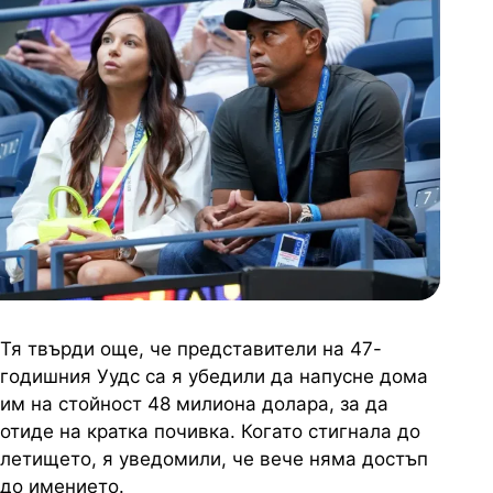
Тя твърди още, че представители на 47-
годишния Уудс са я убедили да напусне дома
им на стойност 48 милиона долара, за да
отиде на кратка почивка. Когато стигнала до
летището, я уведомили, че вече няма достъп
до имението.