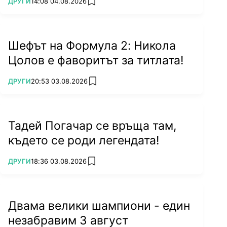
ПОВЕЧЕ ОТ
ДРУГИ
14:08 04.08.2026
add favorites
Шефът на Формула 2: Никола
Цолов е фаворитът за титлата!
ПОВЕЧЕ ОТ
ДРУГИ
20:53 03.08.2026
add favorites
Тадей Погачар се връща там,
където се роди легендата!
ПОВЕЧЕ ОТ
ДРУГИ
18:36 03.08.2026
add favorites
Двама велики шампиони - един
незабравим 3 август