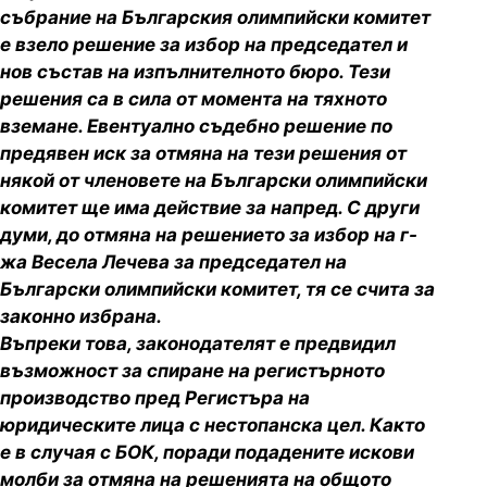
събрание на Българския олимпийски комитет
е взело решение за избор на председател и
нов състав на изпълнителното бюро. Тези
решения са в сила от момента на тяхното
вземане. Евентуално съдебно решение по
предявен иск за отмяна на тези решения от
някой от членовете на Български олимпийски
комитет ще има действие за напред. С други
думи, до отмяна на решението за избор на г-
жа Весела Лечева за председател на
Български олимпийски комитет, тя се счита за
законно избрана.
Въпреки това, законодателят е предвидил
възможност за спиране на регистърното
производство пред Регистъра на
юридическите лица с нестопанска цел. Както
е в случая с БОК, поради подадените искови
молби за отмяна на решенията на общото