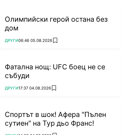
Олимпийски герой остана без
дом
ПОВЕЧЕ ОТ
ДРУГИ
06:46 05.08.2026
add favorites
Фатална нощ: UFC боец не се
събуди
ПОВЕЧЕ ОТ
ДРУГИ
17:37 04.08.2026
add favorites
Спортът в шок! Афера "Пълен
сутиен" на Тур дьо Франс!