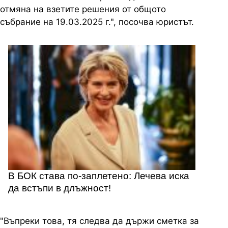
отмяна на взетите решения от общото
събрание на 19.03.2025 г.", посочва юристът.
В БОК става по-заплетено: Лечева иска
да встъпи в длъжност!
"Въпреки това, тя следва да държи сметка за