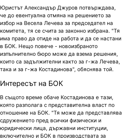
Юристът Александър Джуров потвърждава,
че до евентуална отмяна на решението за
избор на Весела Лечева за председател на
комитета, тя се счита за законно избрана. "Тя
има право да отиде на работа и да се настани
в БОК. Нещо повече - новоизбраното
изпълнително бюро може да взема решения,
които са задължителни както за г-жа Лечева,
така и за г-жа Костадинова", обяснява той.
Интересът на БОК
В същото време обаче Костадинова е тази,
която разполага с представителна власт по
отношение на БОК. "Тя може да представлява
сдружението пред всички физически и
юридически лица, държавни институции,
включително и БОК в производствата за