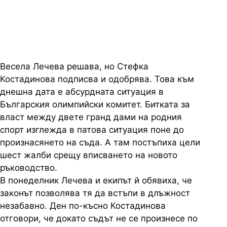
bTV в търсене на отговорите
Весела Лечева решава, но Стефка
Костадинова подписва и одобрява. Това към
днешна дата е абсурдната ситуация в
Българския олимпийски комитет. Битката за
власт между двете гранд дами на родния
спорт изглежда в патова ситуация поне до
произнасянето на съда. А там постъпиха цели
шест жалби срещу вписването на новото
ръководство.
В понеделник Лечева и екипът й обявиха, че
законът позволява тя да встъпи в длъжност
незабавно. Ден по-късно Костадинова
отговори, че докато съдът не се произнесе по