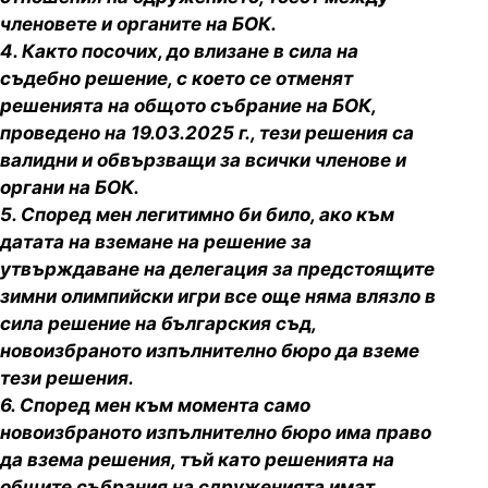
членовете и органите на БОК.
4. Както посочих, до влизане в сила на
съдебно решение, с което се отменят
решенията на общото събрание на БОК,
проведено на 19.03.2025 г., тези решения са
валидни и обвързващи за всички членове и
органи на БОК.
5. Според мен легитимно би било, ако към
датата на вземане на решение за
утвърждаване на делегация за предстоящите
зимни олимпийски игри все още няма влязло в
сила решение на българския съд,
новоизбраното изпълнително бюро да вземе
тези решения.
6. Според мен към момента само
новоизбраното изпълнително бюро има право
да взема решения, тъй като решенията на
общите събрания на сдруженията имат