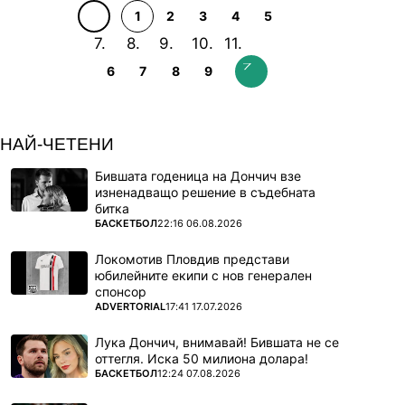
1
2
3
4
5
6
7
8
9
НАЙ-ЧЕТЕНИ
Бившата годеница на Дончич взе
изненадващо решение в съдебната
битка
ПОВЕЧЕ ОТ
БАСКЕТБОЛ
22:16 06.08.2026
Локомотив Пловдив представи
юбилейните екипи с нов генерален
спонсор
ПОВЕЧЕ ОТ
ADVERTORIAL
17:41 17.07.2026
Лука Дончич, внимавай! Бившата не се
оттегля. Иска 50 милиона долара!
ПОВЕЧЕ ОТ
БАСКЕТБОЛ
12:24 07.08.2026