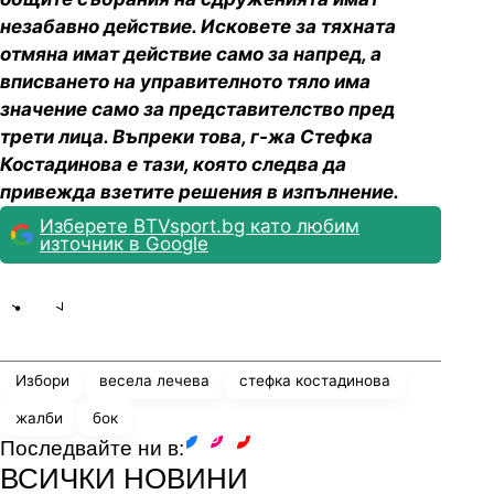
незабавно действие. Исковете за тяхната
отмяна имат действие само за напред, а
вписването на управителното тяло има
значение само за представителство пред
трети лица. Въпреки това, г-жа Стефка
Костадинова е тази, която следва да
привежда взетите решения в изпълнение.
Изберете BTVsport.bg като любим
източник в Google
Share
save
Избори
весела лечева
стефка костадинова
жалби
бок
Последвайте ни в:
facebook
instagram
youtube
ВСИЧКИ НОВИНИ