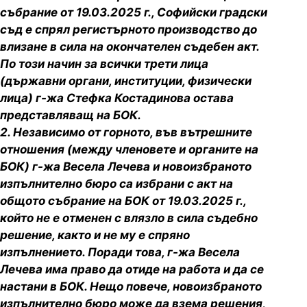
събрание от 19.03.2025 г., Софийски градски
съд е спрял регистърното производство до
влизане в сила на окончателен съдебен акт.
По този начин за всички трети лица
(държавни органи, институции, физически
лица) г-жа Стефка Костадинова остава
представляващ на БОК.
2. Независимо от горното, във вътрешните
отношения (между членовете и органите на
БОК) г-жа Весела Лечева и новоизбраното
изпълнително бюро са избрани с акт на
общото събрание на БОК от 19.03.2025 г.,
който не е отменен с влязло в сила съдебно
решение, както и не му е спряно
изпълнението. Поради това, г-жа Весела
Лечева има право да отиде на работа и да се
настани в БОК. Нещо повече, новоизбраното
изпълнително бюро може да взема решения,