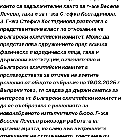
които са задължителни както за г-жа Весела
Лечева, така и за г-жа Стефка Костадинова.
3. Г-жа Стефка Костадинова разполага с
представителна власт по отношение на
Български олимпийски комитет. Може да
представлява сдружението пред всички
физически и юридически лица, така и
държавни институции, включително и
Български олимпийски комитет в
производствата за отмяна на взетите
решения от общото събрание на 19.03.2025 г.
Въпреки това, тя следва да държи сметка за
интереса на Български олимпийски комитет и
да се съобразява с решенията на
новоизбраното изпълнително бюро. Г-жа
Весела Лечева ръководи работата на
организацията, но само във вътрешните
отношения на сдружението, тоест между