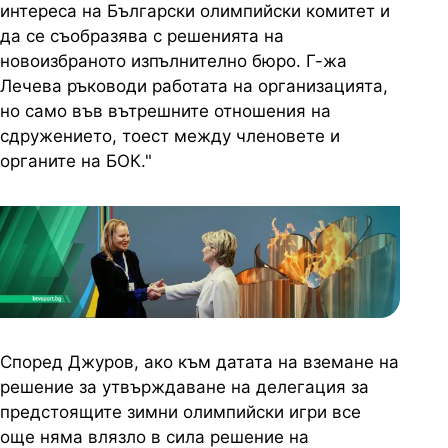
интереса на Български олимпийски комитет и
да се съобразява с решенията на
новоизбраното изпълнително бюро. Г-жа
Лечева ръководи работата на организацията,
но само във вътрешните отношения на
сдружението, тоест между членовете и
органите на БОК."
Според Джуров, ако към датата на вземане на
решение за утвърждаване на делегация за
предстоящите зимни олимпийски игри все
още няма влязло в сила решение на