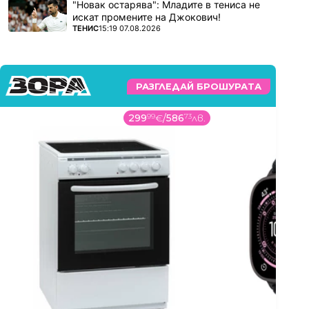
"Новак остарява": Младите в тениса не
искат промените на Джокович!
ПОВЕЧЕ ОТ
ТЕНИС
15:19 07.08.2026
РАЗГЛЕДАЙ БРОШУРАТА
299
99
€
/
586
73
лв.