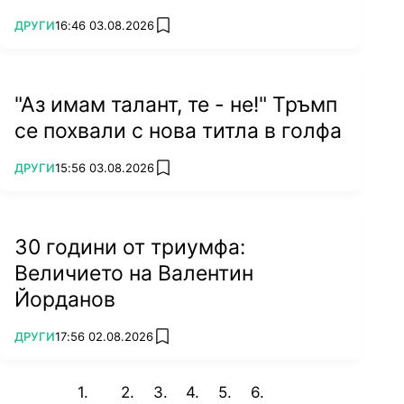
ПОВЕЧЕ ОТ
ДРУГИ
16:46 03.08.2026
add favorites
"Аз имам талант, те - не!" Тръмп
се похвали с нова титла в голфа
ПОВЕЧЕ ОТ
ДРУГИ
15:56 03.08.2026
add favorites
30 години от триумфа:
Величието на Валентин
Йорданов
ПОВЕЧЕ ОТ
ДРУГИ
17:56 02.08.2026
add favorites