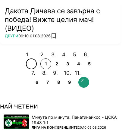
Дакота Дичева се завърна с
победа! Вижте целия мач!
(ВИДЕО)
ПОВЕЧЕ ОТ
ДРУГИ
09:10 01.08.2026
add favorites
1
2
3
4
5
6
7
8
9
НАЙ-ЧЕТЕНИ
Минута по минута: Панатинайкос - ЦСКА
1948 1:1
ПОВЕЧЕ ОТ
ЛИГА НА КОНФЕРЕНЦИИТЕ
20:10 05.08.2026