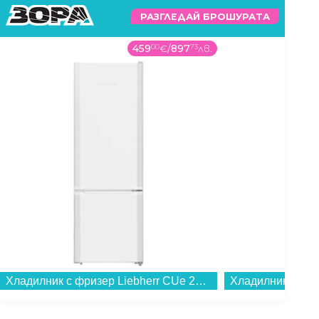
РАЗГЛЕДАЙ БРОШУРАТА
459
00
€
/
897
73
лв.
Хладилник с фризер Liebherr CUe 281-26 , 266 l, E , SmartFrost , Бял...