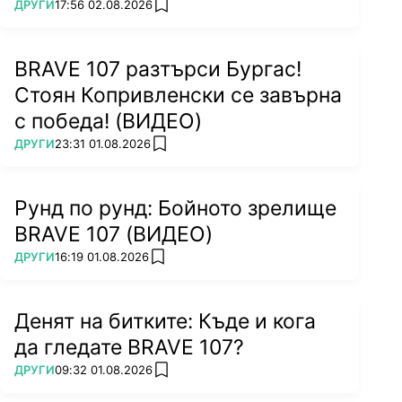
ПОВЕЧЕ ОТ
ДРУГИ
17:56 02.08.2026
add favorites
BRAVE 107 разтърси Бургас!
Стоян Копривленски се завърна
с победа! (ВИДЕО)
ПОВЕЧЕ ОТ
ДРУГИ
23:31 01.08.2026
add favorites
Рунд по рунд: Бойното зрелище
BRAVE 107 (ВИДЕО)
ПОВЕЧЕ ОТ
ДРУГИ
16:19 01.08.2026
add favorites
Денят на битките: Къде и кога
да гледате BRAVE 107?
ПОВЕЧЕ ОТ
ДРУГИ
09:32 01.08.2026
add favorites