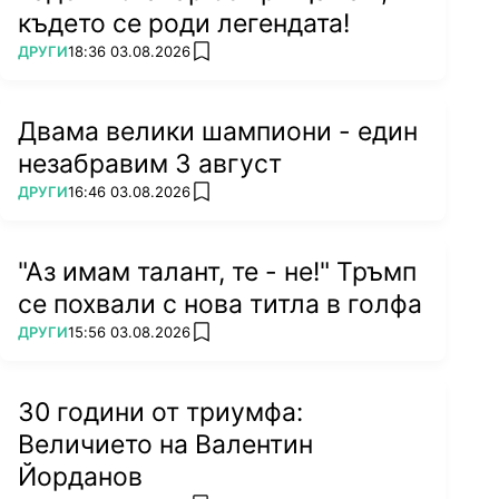
където се роди легендата!
ПОВЕЧЕ ОТ
ДРУГИ
18:36 03.08.2026
add favorites
Двама велики шампиони - един
незабравим 3 август
ПОВЕЧЕ ОТ
ДРУГИ
16:46 03.08.2026
add favorites
"Аз имам талант, те - не!" Тръмп
се похвали с нова титла в голфа
ПОВЕЧЕ ОТ
ДРУГИ
15:56 03.08.2026
add favorites
30 години от триумфа:
Величието на Валентин
Йорданов