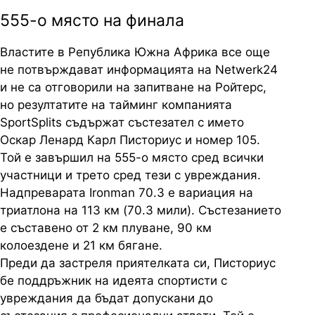
555-о място на финала
Властите в Република Южна Африка все още
не потвърждават информацията на Netwerk24
и не са отговорили на запитване на Ройтерс,
но резултатите на тайминг компанията
SportSplits съдържат състезател с името
Оскар Ленард Карл Писториус и номер 105.
Той е завършил на 555-о място сред всички
участници и трето сред тези с увреждания.
Надпреварата Ironman 70.3 е вариация на
триатлона на 113 км (70.3 мили). Състезанието
е съставено от 2 км плуване, 90 км
колоездене и 21 км бягане.
Преди да застреля приятелката си, Писториус
бе поддръжник на идеята спортисти с
увреждания да бъдат допускани до