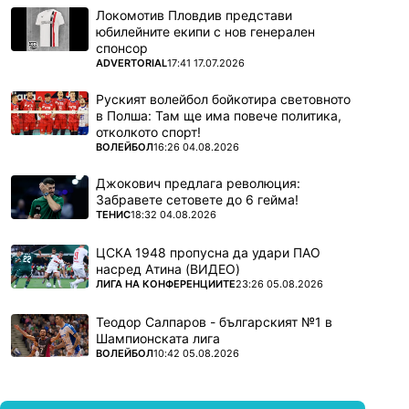
Локомотив Пловдив представи
юбилейните екипи с нов генерален
спонсор
ПОВЕЧЕ ОТ
ADVERTORIAL
17:41 17.07.2026
Руският волейбол бойкотира световното
в Полша: Там ще има повече политика,
отколкото спорт!
ПОВЕЧЕ ОТ
ВОЛЕЙБОЛ
16:26 04.08.2026
Джокович предлага революция:
Забравете сетовете до 6 гейма!
ПОВЕЧЕ ОТ
ТЕНИС
18:32 04.08.2026
ЦСКА 1948 пропусна да удари ПАО
насред Атина (ВИДЕО)
ПОВЕЧЕ ОТ
ЛИГА НА КОНФЕРЕНЦИИТЕ
23:26 05.08.2026
Теодор Салпаров - българският №1 в
Шампионската лига
ПОВЕЧЕ ОТ
ВОЛЕЙБОЛ
10:42 05.08.2026