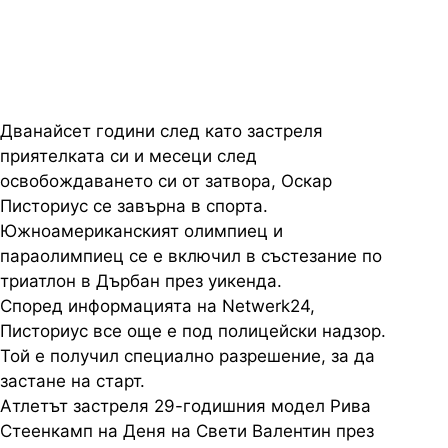
триатлон със специално
разрешение от полицията
Дванайсет години след като застреля
приятелката си и месеци след
освобождаването си от затвора, Оскар
Писториус се завърна в спорта.
Южноамериканският олимпиец и
параолимпиец се е включил в състезание по
триатлон в Дърбан през уикенда.
Според информацията на Netwerk24,
Писториус все още е под полицейски надзор.
Той е получил специално разрешение, за да
застане на старт.
Атлетът застреля 29-годишния модел Рива
Стеенкамп на Деня на Свети Валентин през