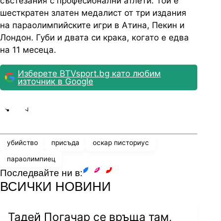
състезания с професионални атлети. Той е
шесткратен златен медалист от три издания
на параолимпийските игри в Атина, Пекин и
Лондон. Губи и двата си крака, когато е едва
на 11 месеца.
Изберете BTVsport.bg като любим
източник в Google
Share
save
убийство
присъда
оскар писториус
параолимпиец
Последвайте ни в:
facebook
instagram
youtube
ВСИЧКИ НОВИНИ
Тадей Погачар се връща там,