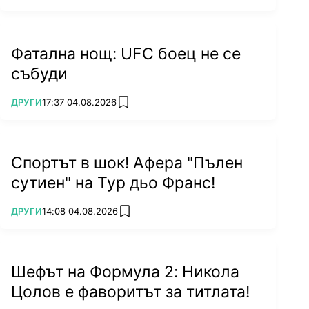
Фатална нощ: UFC боец не се
събуди
ПОВЕЧЕ ОТ
ДРУГИ
17:37 04.08.2026
add favorites
Спортът в шок! Афера "Пълен
сутиен" на Тур дьо Франс!
ПОВЕЧЕ ОТ
ДРУГИ
14:08 04.08.2026
add favorites
Шефът на Формула 2: Никола
Цолов е фаворитът за титлата!