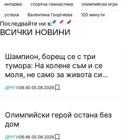
интервю
спортна гимнастика
олимпийски игри
успехи
Валентина Георгиева
120 минути
Последвайте ни в:
facebook
instagram
youtube
ВСИЧКИ НОВИНИ
Шампион, борещ се с три
тумора: На колене съм и се
моля, не само за живота си...
ПОВЕЧЕ ОТ
ДРУГИ
08:40 05.08.2026
add favorites
Олимпийски герой остана без
дом
ПОВЕЧЕ ОТ
ДРУГИ
06:46 05.08.2026
add favorites