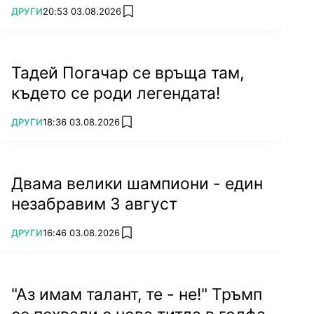
ПОВЕЧЕ ОТ
ДРУГИ
20:53 03.08.2026
add favorites
Тадей Погачар се връща там,
където се роди легендата!
ПОВЕЧЕ ОТ
ДРУГИ
18:36 03.08.2026
add favorites
Двама велики шампиони - един
незабравим 3 август
ПОВЕЧЕ ОТ
ДРУГИ
16:46 03.08.2026
add favorites
"Аз имам талант, те - не!" Тръмп