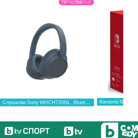
79
99
€
/
156
45
лв.
Конзола Nintendo
Слушалки Sony WHCH720NL , Bluetooth , OVER-EAR...