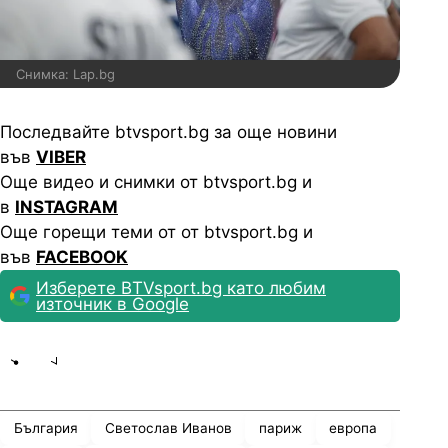
Снимка: Lap.bg
Последвайте btvsport.bg за още новини
във
VIBER
Още видео и снимки от btvsport.bg и
в
INSTAGRAM
Още горещи теми от от btvsport.bg и
във
FACEBOOK
Изберете BTVsport.bg като любим
източник в Google
Share
save
България
Светослав Иванов
париж
европа