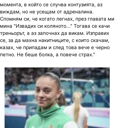
момента, в който се случва контузията, аз
виждам, но не усещам от адреналина.
Спомням си, че когато легнах, през главата ми
мина "Извадих си коляното..." Тогава се качи
треньорът, а аз започнах да викам. Изправих
се, за да махна накитниците, с които скачам,
казах, че припадам и след това вече е черно
петно. Не беше болка, а повече страх."