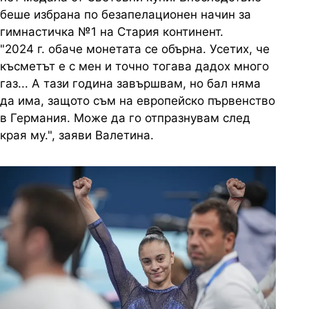
беше избрана по безапелационен начин за
гимнастичка №1 на Стария континент.
"2024 г. обаче монетата се обърна. Усетих, че
късметът е с мен и точно тогава дадох много
газ... А тази година завършвам, но бал няма
да има, защото съм на европейско първенство
в Германия. Може да го отпразнувам след
края му.", заяви Валетина.