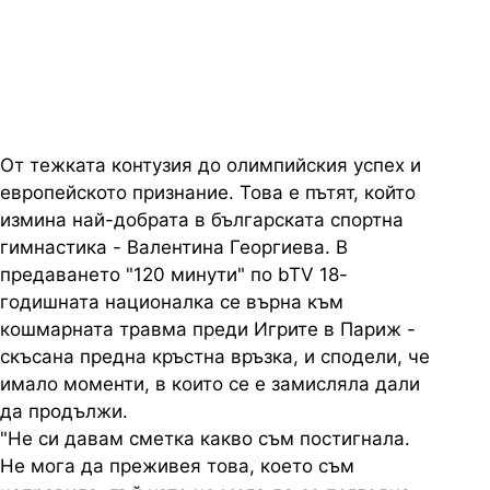
Европа - за тежката контузия,
ината, успехите и амбициите
От тежката контузия до олимпийския успех и
европейското признание. Това е пътят, който
измина най-добрата в българската спортна
гимнастика - Валентина Георгиева. В
предаването "120 минути" по bTV 18-
годишната националка се върна към
кошмарната травма преди Игрите в Париж -
скъсана предна кръстна връзка, и сподели, че
имало моменти, в които се е замисляла дали
да продължи.
"Не си давам сметка какво съм постигнала.
Не мога да преживея това, което съм