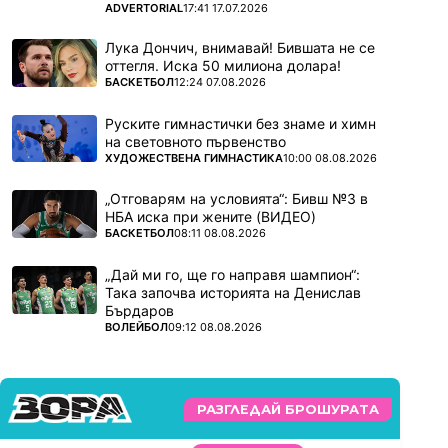
ПОВЕЧЕ ОТ
ADVERTORIAL
17:41 17.07.2026
Лука Дончич, внимавай! Бившата не се
оттегля. Иска 50 милиона долара!
ПОВЕЧЕ ОТ
БАСКЕТБОЛ
12:24 07.08.2026
Руските гимнастички без знаме и химн
на световното първенство
ПОВЕЧЕ ОТ
ХУДОЖЕСТВЕНА ГИМНАСТИКА
10:00 08.08.2026
„Отговарям на условията“: Бивш №3 в
НБА иска при жените (ВИДЕО)
ПОВЕЧЕ ОТ
БАСКЕТБОЛ
08:11 08.08.2026
„Дай ми го, ще го направя шампион“:
Така започва историята на Денислав
Бърдаров
ПОВЕЧЕ ОТ
ВОЛЕЙБОЛ
09:12 08.08.2026
РАЗГЛЕДАЙ БРОШУРАТА