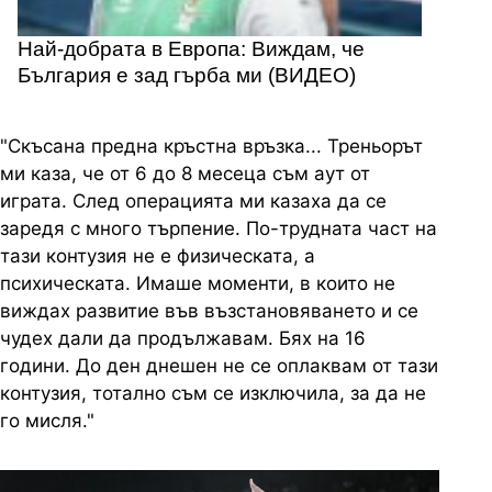
Най-добрата в Европа: Виждам, че
България е зад гърба ми (ВИДЕО)
"Скъсана предна кръстна връзка... Треньорът
ми каза, че от 6 до 8 месеца съм аут от
играта. След операцията ми казаха да се
заредя с много търпение. По-трудната част на
тази контузия не е физическата, а
психическата. Имаше моменти, в които не
виждах развитие във възстановяването и се
чудех дали да продължавам. Бях на 16
години. До ден днешен не се оплаквам от тази
контузия, тотално съм се изключила, за да не
го мисля."