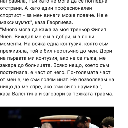
направила, тъй като не мога да се погледна
отстрани. А като един професионален
спортист - за мен винаги може повече. Не е
максимумът.", каза Георгиева.
"Много мога да кажа за моя треньор Филип
Янев. Виждал ме е и в добри, и в лоши
моменти. На всяка една контузия, която съм
преживяла, той е бил неотлъчно до мен. Дори
на първата ми контузия, ако не се лъжа, ме
закара до болницата. Всяко нещо, което съм
постигнала, е част от него. По-голямата част
от мен е, че съм голям инат. Не позволявам на
нищо да ме спре, ако съм си го наумила.",
каза Валентина и заговори за тежката травма.