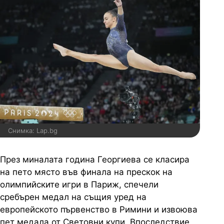
Снимка: Lap.bg
През миналата година Георгиева се класира
на пето място във финала на прескок на
олимпийските игри в Париж, спечели
сребърен медал на същия уред на
европейското първенство в Римини и извоюва
пет медала от Световни купи. Впоследствие