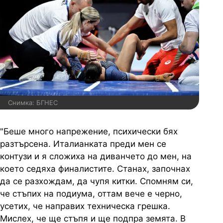
Снимка: БГНЕС
"Беше много напрежение, психически бях
разтърсена. Италианката преди мен се
контузи и я сложиха на диванчето до мен, на
което седяха финалистите. Станах, започнах
да се разхождам, да чупя китки. Спомням си,
че стъпих на подиума, оттам вече е черно,
усетих, че направих техническа грешка.
Мислех, че ще стъпя и ще подпра земята. В