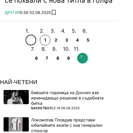
се похвали с нова титла в голфа
ПОВЕЧЕ ОТ
ДРУГИ
15:56 03.08.2026
add favorites
1
2
3
4
5
6
7
8
9
НАЙ-ЧЕТЕНИ
Бившата годеница на Дончич взе
изненадващо решение в съдебната
битка
ПОВЕЧЕ ОТ
БАСКЕТБОЛ
22:16 06.08.2026
Локомотив Пловдив представи
юбилейните екипи с нов генерален
спонсор