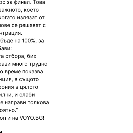
ос за финал. Това
-важното, което
когато излязат от
чове се решават с
нтрация.
бъде на 100%, за
бави:
та отбора, бих
прави много трудно
о време показва
зиция, в същото
рония в цялото
илни, и слаби
не направи толкова
оятно.”
on и на VOYO.BG!