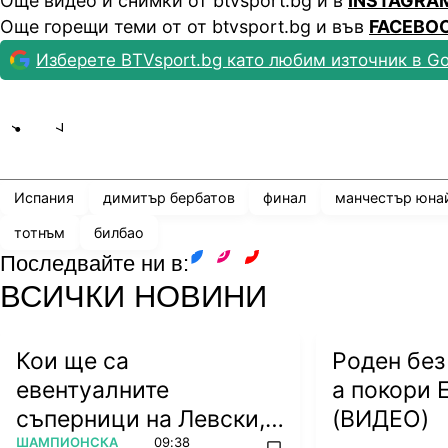
Още видео и снимки от btvsport.bg и в
INSTAGRA
Още горещи теми от от btvsport.bg и във
FACEBO
Изберете BTVsport.bg като любим източник в Go
Share
save
Испания
димитър бербатов
финал
манчестър юна
тотнъм
билбао
Последвайте ни в:
facebook
instagram
youtube
ВСИЧКИ НОВИНИ
Кои ще са
Роден без
евентуалните
а покори 
съперници на Левски,
(ВИДЕО)
ПОВЕЧЕ ОТ
ШАМПИОНСКА
09:38