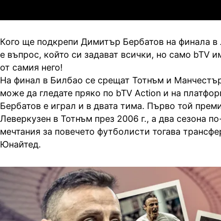
2
3
Динамо Киев
П
Кого ще подкрепи Димитър Бербатов на финала в 
е въпрос, който си задават всички, но само bTV и
от самия него!
На финал в Билбао се срещат Тотнъм и Манчестъ
може да гледате пряко по bTV Action и на платфо
Бербатов е играл и в двата тима. Първо той прем
Леверкузен в Тотнъм през 2006 г., а два сезона п
мечтания за повечето футболисти тогава трансфе
Юнайтед.