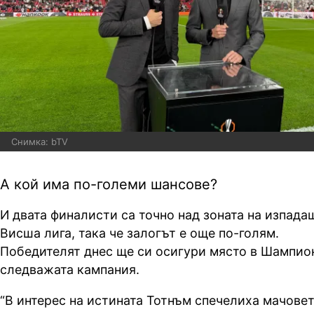
Снимка: bTV
А кой има по-големи шансове?
И двата финалисти са точно над зоната на изпада
Висша лига, така че залогът е още по-голям.
Победителят днес ще си осигури място в Шампион
следважата кампания.
“В интерес на истината Тотнъм спечелиха мачове