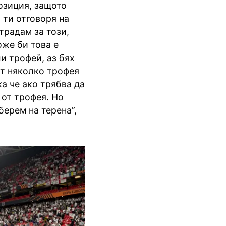
озиция, защото
 ти отговоря на
традам за този,
оже би това е
и трофей, аз бях
ят няколко трофея
ка че ако трябва да
 от трофея. Но
берем на терена”,