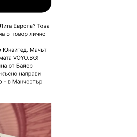
АОК
Лига Европа? Това
ма отговор лично
р Юнайтед. Мачът
рмата VOYO.BG!
ина от Байер
о-късно направи
р - в Манчестър