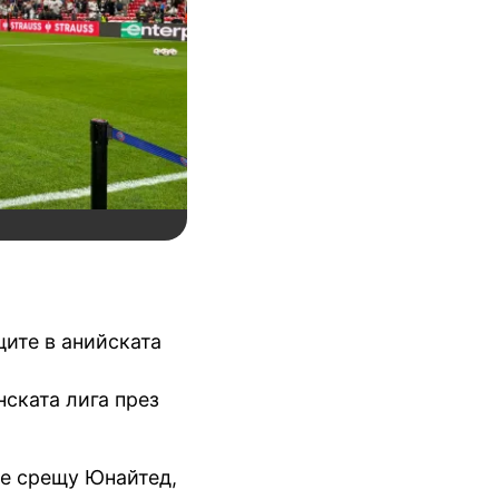
щите в анийската
ската лига през
те срещу Юнайтед,