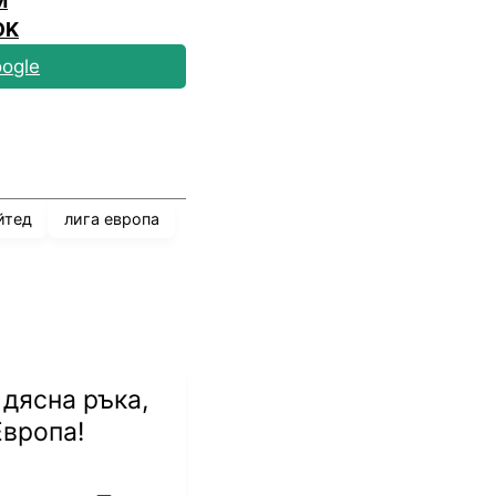
M
OK
ogle
йтед
лига европа
 дясна ръка,
Европа!