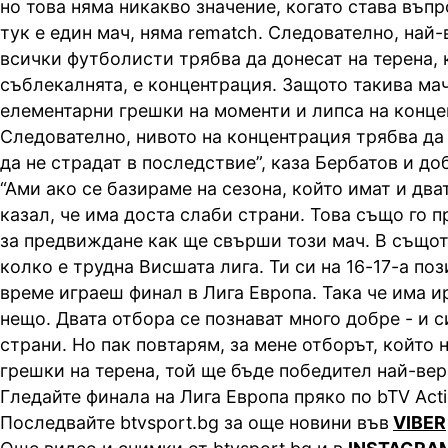
но това няма никакво значение, когато става въпр
тук е един мач, няма rematch. Следователно, най
всички футболисти трябва да донесат на терена, 
съблекалнята, е концентрация. Защото такива ма
елементарни грешки на моменти и липса на конце
Следователно, нивото на концентрация трябва да 
да не страдат в последствие”, каза Бербатов и до
“Ами ако се базираме на сезона, който имат и два
казал, че има доста слаби страни. Това също го 
за предвиждане как ще свърши този мач. В същот
колко е трудна Висшата лига. Ти си на 16-17-а по
време играеш финал в Лига Европа. Така че има и
нещо. Двата отбора се познават много добре - и с
страни. Но пак повтарям, за мене отборът, който 
грешки на терена, той ще бъде победител най-вер
Гледайте финала на Лига Европа пряко по bTV Acti
Последвайте btvsport.bg за още новини във
VIBER