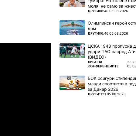
тумора: На колене съм
моля, не само за живот
ПОВЕЧЕ ОТ
ДРУГИ
08:40 05.08.2026
Олимпийски герой ост
дом
ПОВЕЧЕ ОТ
ДРУГИ
06:46 05.08.2026
Лига Европа: 3rd Qualifying Ro
ЦСКА 1948 пропусна 
06.08.2026
03:00
удари ПАО насред Ати
(ВИДЕО)
Loser Match 10
СКA
ПОВЕЧЕ ОТ
ЛИГА НА
23:2
КОНФЕРЕНЦИИТЕ
05.0
06.08.2026
03:00
ТБС
БОК осигури стипендии
млади спортисти в под
06.08.2026
03:00
за Дакар 2026
ПОВЕЧЕ ОТ
ДРУГИ
11:11 05.08.2026
ТБС
06.08.2026
03:00
ндерлехт
Loser Match 8