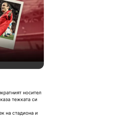
мкратният носител
 каза тежката си
ек на стадиона и