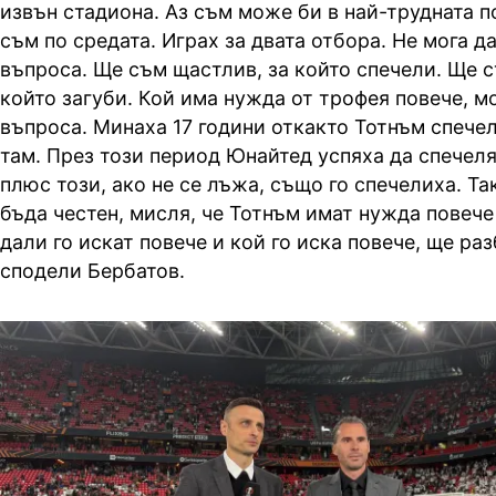
извън стадиона. Аз съм може би в най-трудната п
съм по средата. Играх за двата отбора. Не мога да
въпроса. Ще съм щастлив, за който спечели. Ще с
който загуби. Кой има нужда от трофея повече, м
въпроса. Минаха 17 години откакто Тотнъм спечел
там. През този период Юнайтед успяха да спечел
плюс този, ако не се лъжа, също го спечелиха. Та
бъда честен, мисля, че Тотнъм имат нужда повече
дали го искат повече и кой го иска повече, ще раз
сподели Бербатов.