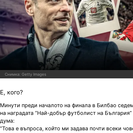
Снимка: Getty Images
Е, кого?
Минути преди началото на финала в Билбао седе
на наградата “Най-добър футболист на България”
дума:
“Това е въпроса, който ми задава почти всеки чов