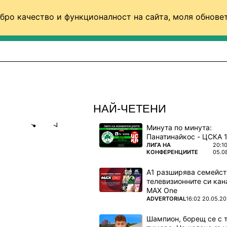
бро качество и функционалност на сайта, моля обновет
ФУТБОЛ (СВЯТ)
БАСКЕТБОЛ
ВОЛЕЙБОЛ
НАЙ-ЧЕТЕНИ
Минута по минута:
Share
save
ПОВЕЧЕ ОТ
ЛИГА НА
20:1
КОНФЕРЕНЦИИТЕ
05.0
 ПОДКРЕПИ
А1 разширява семейст
(ВИДЕО)
телевизионните си кан
MAX One
пряко по
ПОВЕЧЕ ОТ
ADVERTORIAL
16:02 20.05.2
YO.BG
Шампион, борещ се с 