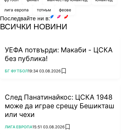
лига европа
тотнъм
феове
Последвайте ни в:
facebook
instagram
youtube
ВСИЧКИ НОВИНИ
УЕФА потвърди: Макаби - ЦСКА
без публика!
ПОВЕЧЕ ОТ
БГ ФУТБОЛ
19:34 03.08.2026
add favorites
След Панатинайкос: ЦСКА 1948
може да играе срещу Бешикташ
или чехи
ПОВЕЧЕ ОТ
ЛИГА ЕВРОПА
15:51 03.08.2026
add favorites