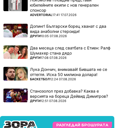
юбилейните екипи с нов генерален
спонсор
ПОВЕЧЕ ОТ
ADVERTORIAL
17:41 17.07.2026
Допинг! Български борец хванат с два
вида анаболни стероиди!
ПОВЕЧЕ ОТ
ДРУГИ
10:05 07.08.2026
Два месеца след сватбата с Етиен: Ралф
Шумахер стана дядо
ПОВЕЧЕ ОТ
ДРУГИ
17:08 07.08.2026
Лука Дончич, внимавай! Бившата не се
оттегля. Иска 50 милиона долара!
ПОВЕЧЕ ОТ
БАСКЕТБОЛ
12:24 07.08.2026
Станозолол през добавка? Каква е
версията на бореца Дейвид Димитров?
ПОВЕЧЕ ОТ
ДРУГИ
12:51 07.08.2026
РАЗГЛЕДАЙ БРОШУРАТА