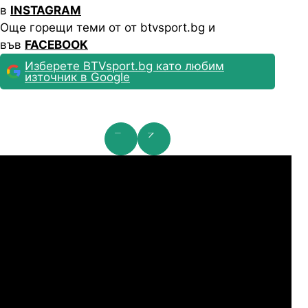
в
INSTAGRAM
Още горещи теми от от btvsport.bg и
във
FACEBOOK
Изберете BTVsport.bg като любим
източник в Google
га Европа: 2nd Qualifying Round
Ли
07.2026
19:00
06.
Карабах
ЦСКA
07.2026
20:00
06.
Тромсьо