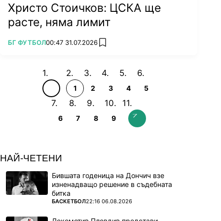
Христо Стоичков: ЦСКА ще
расте, няма лимит
ПОВЕЧЕ ОТ
БГ ФУТБОЛ
00:47 31.07.2026
add favorites
1
2
3
4
5
6
7
8
9
НАЙ-ЧЕТЕНИ
Бившата годеница на Дончич взе
изненадващо решение в съдебната
битка
ПОВЕЧЕ ОТ
БАСКЕТБОЛ
22:16 06.08.2026
Локомотив Пловдив представи