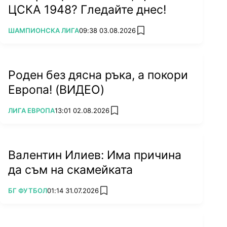
ЦСКА 1948? Гледайте днес!
ПОВЕЧЕ ОТ
ШАМПИОНСКА ЛИГА
09:38 03.08.2026
add favorites
Роден без дясна ръка, а покори
Европа! (ВИДЕО)
ПОВЕЧЕ ОТ
ЛИГА ЕВРОПА
13:01 02.08.2026
add favorites
Валентин Илиев: Има причина
да съм на скамейката
ПОВЕЧЕ ОТ
БГ ФУТБОЛ
01:14 31.07.2026
add favorites