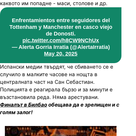
каквото им попадне - маси, столове и др.
Enfrentamientos entre seguidores del
Tottenham y Manchester en casco viejo
de Donosti.
pic.twitter.com/h8CW9NChUx
— Alerta Gorria Irratia (@AlertaIrratia)
May 20, 2025
Испански медии твърдят, че сбиването се е
случило в малките часове на нощта в
централната част на Сан Себастиан.
Полицията е реагирала бързо и за минути е
възстановила реда. Няма арестувани.
Финалът в Билбао
обещава да е зрелищен и с
голям залог!