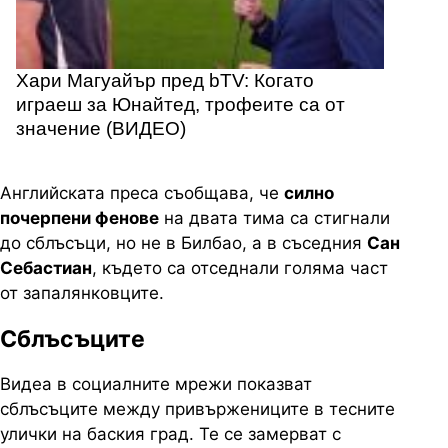
Хари Магуайър пред bTV: Когато
играеш за Юнайтед, трофеите са от
значение (ВИДЕО)
Английската преса съобщава, че
силно
почерпени фенове
на двата тима са стигнали
до сблъсъци, но не в Билбао, а в съседния
Сан
Себастиан
, където са отседнали голяма част
от запалянковците.
Сблъсъците
Видеа в социалните мрежи показват
сблъсъците между привържениците в тесните
улички на баския град. Те се замерват с