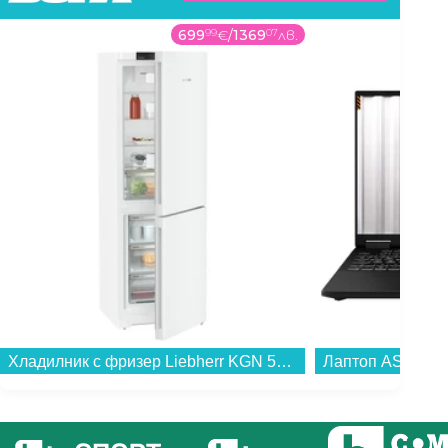
699
99
€
/
1369
07
лв.
Хладилник с фризер Liebherr KGN 52Vc03 , 330 l, C , No Frost , Бял...