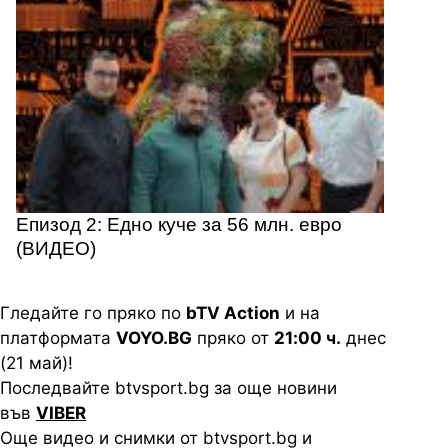
Епизод 2: Едно куче за 56 млн. евро
(ВИДЕО)
Гледайте го пряко по
bTV Action
и на
платформата
VOYO.BG
пряко от
21:00 ч.
днес
(21 май)!
Последвайте btvsport.bg за още новини
във
VIBER
Още видео и снимки от btvsport.bg и