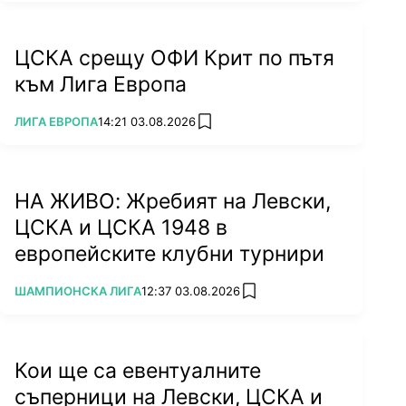
ЦСКА срещу ОФИ Крит по пътя
към Лига Европа
ПОВЕЧЕ ОТ
ЛИГА ЕВРОПА
14:21 03.08.2026
add favorites
НА ЖИВО: Жребият на Левски,
ЦСКА и ЦСКА 1948 в
европейските клубни турнири
ПОВЕЧЕ ОТ
ШАМПИОНСКА ЛИГА
12:37 03.08.2026
add favorites
Кои ще са евентуалните
съперници на Левски, ЦСКА и