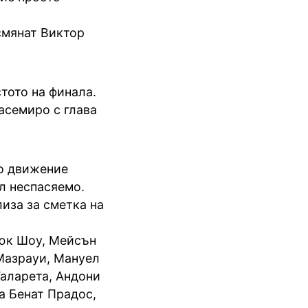
смянат Виктор
тото на финала.
асемиро с глава
о движение
л неспасяемо.
лиза за сметка на
Люк Шоу, Мейсън
Мазрауи, Мануел
Галарета, Андони
а Бенат Прадос,