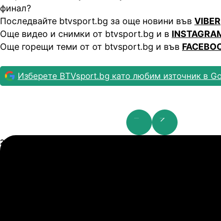
финал?
Последвайте btvsport.bg за още новини във
VIBER
Още видео и снимки от btvsport.bg и в
INSTAGRA
Още горещи теми от от btvsport.bg и във
FACEBO
Изберете BTVsport.bg като любим източник в Go
Лига Европа: 2nd Qualifying Round
23.07.2026
19:00
0
0
Карабах
Ц
23.07.2026
20:00
0
1
Тромсьо