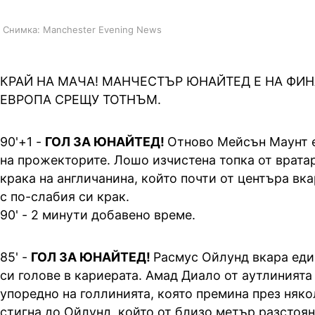
Снимка: Manchester Evening News
КРАЙ НА МАЧА! МАНЧЕСТЪР ЮНАЙТЕД Е НА ФИН
ЕВРОПА СРЕЩУ ТОТНЪМ.
90'+1 -
ГОЛ ЗА ЮНАЙТЕД!
Отново Мейсън Маунт е
на прожекторите. Лошо изчистена топка от врата
крака на англичанина, който почти от центъра вка
с по-слабия си крак.
90' - 2 минути добавено време.
85' -
ГОЛ ЗА ЮНАЙТЕД!
Расмус Ойлунд вкара еди
си голове в кариерата. Амад Диало от аутлинията
упоредно на голлинията, която премина през няко
стигна до Ойлунд, който от близо метър разстоя