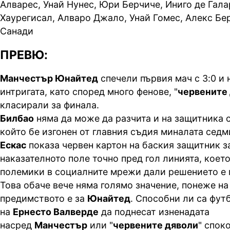
Алварес, Унай Нунес, Юри Берчиче, Иниго де Гала
Хаурегисал, Алваро Джало, Унай Гомес, Алекс Бе
Санади
ПРЕВЮ:
Манчестър Юнайтед
спечели първия мач с 3:0 и 
интригата, като според много фенове, "
червените
класирали за финала.
Билбао
няма да може да разчита и на защитника 
който бе изгонен от главния съдия миналата сед
Ескас
показа червен картон на баския защитник з
наказателното поле точно пред гол линията, коет
полемики в социалните мрежи дали решението е 
Това обаче вече няма голямо значение, понеже на 
предимството е за
Юнайтед
. Способни ли са фут
на
Ернесто Валверде
да поднесат изненадата
насред
Манчестър
или "
червените дяволи
" спок