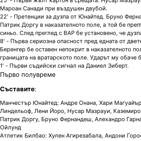
25' - Първи жълт картон в срещата. Нусар Мазрау
Мароан Санади при въздушен двубой.
22' - Претенции за дузпа от Юнайтед. Бруно Фер
Патрик Доргу в наказателното поле, а той бе преп
синьо. След преглед с ВАР бе установено, че дузп
8' - Първа сериозна опасност пред едната от двет
Беренгер бе оставен непокрит в наказателното по
границата на вратарското поле. Ударът му обаче б
1' - Първи съдийски сигнал на Даниел Зиберт.
Първо полувреме
Съставите
:
Манчестър Юнайтед: Андре Онана, Хари Магуайър
Линдельоф, Лени Йоро, Нусар Мазрауи, Каземиро,
Патрик Доргу, Бруно Фернандеш, Алехандро Гарн
Ойлунд
Атлетик Билбао: Хулен Агирезабала, Андони Горо