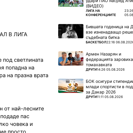
удари ПАО насред Ати
(ВИДЕО)
ПОВЕЧЕ ОТ
ЛИГА НА
23:2
КОНФЕРЕНЦИИТЕ
05.0
Бившата годеница на 
взе изненадващо реше
АЛ В ЛИГА
съдебната битка
ПОВЕЧЕ ОТ
БАСКЕТБОЛ
22:16 06.08.202
Армен Назарян и
федерацията заровиха
 под светлината
томахавката
ря попадна на
ПОВЕЧЕ ОТ
ДРУГИ
14:26 05.08.2026
ра на празна врата
БОК осигури стипендии
млади спортисти в под
за Дакар 2026
ПОВЕЧЕ ОТ
ДРУГИ
11:11 05.08.2026
н от най-лесните
 подаде пас
лко човека и
ние просто