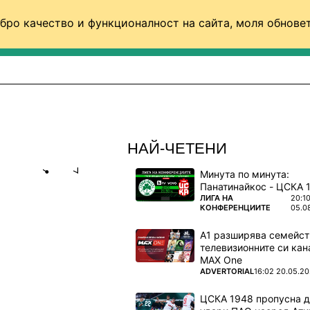
бро качество и функционалност на сайта, моля обновет
ФУТБОЛ (СВЯТ)
БАСКЕТБОЛ
ВОЛЕЙБОЛ
НАЙ-ЧЕТЕНИ
Минута по минута:
Share
save
ПОВЕЧЕ ОТ
ЛИГА НА
20:1
КОНФЕРЕНЦИИТЕ
05.0
Д -
А1 разширява семейст
ВСИЧКИ
телевизионните си кан
MAX One
ПОВЕЧЕ ОТ
ADVERTORIAL
16:02 20.05.2
еме с нас
ЦСКА 1948 пропусна 