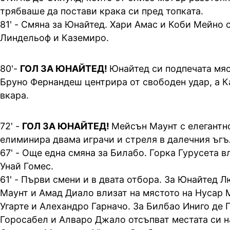
трябваше да постави крака си пред топката.
81' - Смяна за Юнайтед. Хари Амас и Коби Мейно 
Линдельоф и Каземиро.
80'-
ГОЛ ЗА ЮНАЙТЕД!
Юнайтед си подпечата мяс
Бруно Фернандеш центрира от свободен удар, а К
вкара.
72' -
ГОЛ ЗА ЮНАЙТЕД!
Мейсън Маунт с елегантн
елиминира двама играчи и стреля в далечния ъгъ
67' - Още една смяна за Билабо. Горка Гурусета в
Унай Гомес.
61' - Първи смени и в двата отбора. За Юнайтед 
Маунт и Амад Диало влизат на мястото на Нусар 
Угарте и Алехандро Гарначо. За Билбао Иниго де 
Горосабел и Алваро Джало отсъпват местата си н