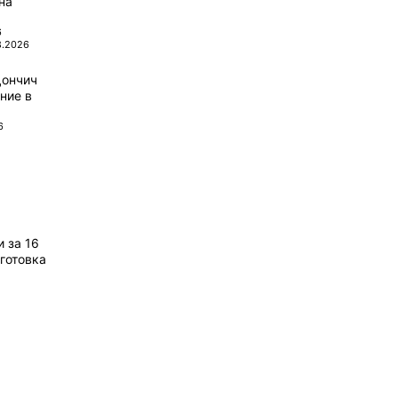
на
6
8.2026
Дончич
ние в
6
 за 16
готовка