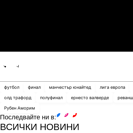
23.07.2026
20:00
1
1
Хаммарби
А
23.07.2026
20:00
2
3
Динамо Киев
П
Share
save
футбол
финал
манчестър юнайтед
лига европа
олд трафорд
полуфинал
ернесто валверде
реван
Рубен Аморим
Последвайте ни в:
facebook
instagram
youtube
ВСИЧКИ НОВИНИ