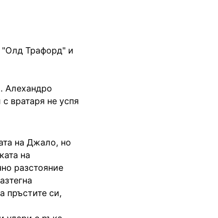
а "Олд Трафорд" и
а. Алехандро
 с вратаря не успя
ата на Джало, но
ката на
чно разстояние
азтегна
а пръстите си,