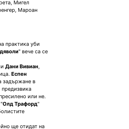
рета, Мигел
ренгер, Мароан
на практика уби
 дяволи
" вече са се
си
Дани Вивиан
,
мица.
Еспен
а задържане в
о предизвика
пресилено или не.
"
Олд Трафорд
"
болистите
ойно ще отидат на