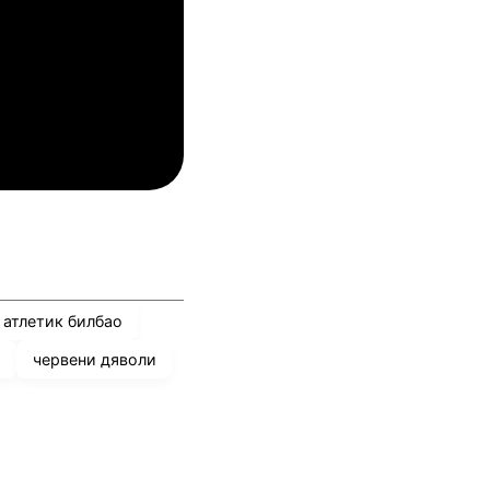
06.08.2026
03:00
ндерлехт
ТБС
06.08.2026
03:00
АОК
Loser Match 8
атлетик билбао
ш
червени дяволи