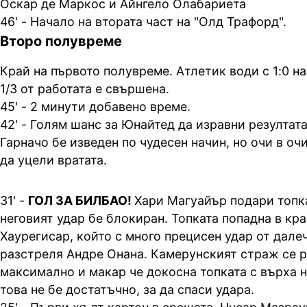
Оскар де Маркос и Айнгело Олабариета
46' - Начало на втората част на "Олд Трафорд".
Второ полувреме
Край на първото полувреме. Атлетик води с 1:0 н
1/3 от работата е свършена.
45' - 2 минути добавено време.
42' - Голям шанс за Юнайтед да изравни резултат
Гарначо бе изведен по чудесен начин, но очи в очи
да уцели вратата.
31' -
ГОЛ ЗА БИЛБАО!
Хари Магуайър подари топк
неговият удар бе блокиран. Топката попадна в кра
Хаурегисар, който с много прецисен удар от дале
разстреля Андре Онана. Камерунският страж се р
максимално и макар че докосна топката с върха н
това не бе достатъчно, за да спаси удара.