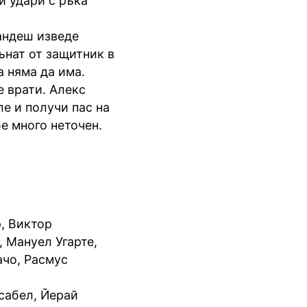
и удари с ръка
нандеш изведе
ънат от защитник в
а няма да има.
е врати. Алекс
ле и получи пас на
е много неточен.
, Виктор
 Мануел Угарте,
ачо, Расмус
сабел, Йерай