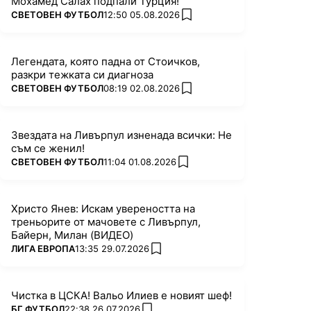
Мохамед Салах подпали Турция!
ПОВЕЧЕ ОТ
СВЕТОВЕН ФУТБОЛ
12:50 05.08.2026
add favorites
Легендата, която падна от Стоичков,
разкри тежката си диагноза
ПОВЕЧЕ ОТ
СВЕТОВЕН ФУТБОЛ
08:19 02.08.2026
add favorites
Звездата на Ливърпул изненада всички: Не
съм се женил!
ПОВЕЧЕ ОТ
СВЕТОВЕН ФУТБОЛ
11:04 01.08.2026
add favorites
Христо Янев: Искам увереността на
треньорите от мачовете с Ливърпул,
Байерн, Милан (ВИДЕО)
ПОВЕЧЕ ОТ
ЛИГА ЕВРОПА
13:35 29.07.2026
add favorites
Чистка в ЦСКА! Вальо Илиев е новият шеф!
ПОВЕЧЕ ОТ
БГ ФУТБОЛ
22:38 26.07.2026