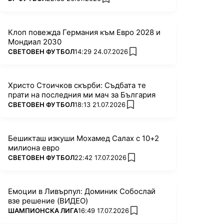
add favorites
Клоп повежда Германия към Евро 2028 и
Мондиал 2030
ПОВЕЧЕ ОТ
СВЕТОВЕН ФУТБОЛ
14:29 24.07.2026
add favorites
Христо Стоичков скърби: Съдбата те
прати на последния ми мач за България
ПОВЕЧЕ ОТ
СВЕТОВЕН ФУТБОЛ
18:13 21.07.2026
add favorites
Бешикташ изкуши Мохамед Салах с 10+2
милиона евро
ПОВЕЧЕ ОТ
СВЕТОВЕН ФУТБОЛ
22:42 17.07.2026
add favorites
Емоции в Ливърпул: Доминик Собослай
взе решение (ВИДЕО)
ПОВЕЧЕ ОТ
ШАМПИОНСКА ЛИГА
16:49 17.07.2026
add favorites