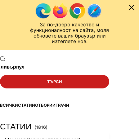
Към съдържанието
МОБИЛ
За по-добро качество и
Шампионска лига
Лига Европа
Лига на Конференциите
функционалност на сайта, моля
ЧАЛО
ТЪРСЕНЕ
обновете вашия браузър или
изтеглете нов.
РЕЗУЛТАТИ ОТ ТЪРСЕНЕ
Търси в сайта
ТЪРСИ
ВСИЧКИ
СТАТИИ
ОТБОРИ
ИГРАЧИ
СТАТИИ
(1816)