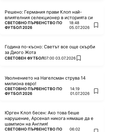
Решено: Германия прави Клоп най-
влиятелния селекционер в историята си
ПОВЕЧЕ ОТ
СВЕТОВНО ПЪРВЕНСТВО ПО
18:48
add favorites
ФУТБОЛ 2026
05.07.2026
Година по-късно: Светът все още скърби
за Диого Жота
ПОВЕЧЕ ОТ
СВЕТОВЕН ФУТБОЛ
07:00 03.07.2026
add favorites
Уволнението на Нагелсман струва 14
милиона евро!
ПОВЕЧЕ ОТ
СВЕТОВНО ПЪРВЕНСТВО ПО
14:19
add favorites
ФУТБОЛ 2026
01.07.2026
Юрген Клоп бесен: Ако това беше
нарушение, Арсенал никога нямаше да е
шампион на Англия!
ПОВЕЧЕ ОТ
СВЕТОВНО ПЪРВЕНСТВО ПО
06:02