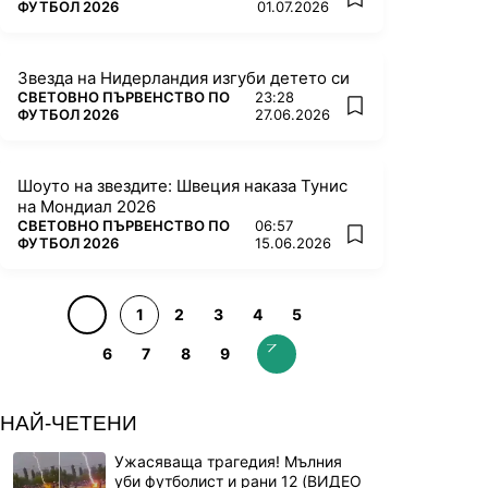
add favorites
ФУТБОЛ 2026
01.07.2026
Звезда на Нидерландия изгуби детето си
ПОВЕЧЕ ОТ
СВЕТОВНО ПЪРВЕНСТВО ПО
23:28
add favorites
ФУТБОЛ 2026
27.06.2026
Шоуто на звездите: Швеция наказа Тунис
на Мондиал 2026
ПОВЕЧЕ ОТ
СВЕТОВНО ПЪРВЕНСТВО ПО
06:57
add favorites
ФУТБОЛ 2026
15.06.2026
1
2
3
4
5
6
7
8
9
НАЙ-ЧЕТЕНИ
Ужасяваща трагедия! Мълния
уби футболист и рани 12 (ВИДЕО