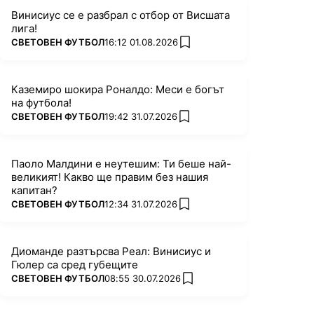
Винисиус се е разбрал с отбор от Висшата
лига!
ПОВЕЧЕ ОТ
СВЕТОВЕН ФУТБОЛ
16:12 01.08.2026
add favorites
Каземиро шокира Роналдо: Меси е богът
на футбола!
ПОВЕЧЕ ОТ
СВЕТОВЕН ФУТБОЛ
19:42 31.07.2026
add favorites
Паоло Малдини е неутешим: Ти беше най-
великият! Какво ще правим без нашия
капитан?
ПОВЕЧЕ ОТ
СВЕТОВЕН ФУТБОЛ
12:34 31.07.2026
add favorites
Диоманде разтърсва Реал: Винисиус и
Гюлер са сред губещите
ПОВЕЧЕ ОТ
СВЕТОВЕН ФУТБОЛ
08:55 30.07.2026
add favorites