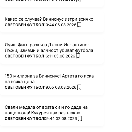
add favorites
Какво се случва? Винисиус изтри всичко!
ПОВЕЧЕ ОТ
СВЕТОВЕН ФУТБОЛ
10:44 06.08.2026
add favorites
Луиш Фиго разкъса Джани Инфантино:
Лъжи, измами и алчност убиват футбола
ПОВЕЧЕ ОТ
СВЕТОВЕН ФУТБОЛ
16:11 05.08.2026
add favorites
150 милиона за Винисиус! Артета го иска
на всяка цена
ПОВЕЧЕ ОТ
СВЕТОВЕН ФУТБОЛ
19:05 03.08.2026
add favorites
Свали медала от врата си и го даде на
пощальона! Кукурея пак разплаква
ПОВЕЧЕ ОТ
СВЕТОВЕН ФУТБОЛ
09:44 02.08.2026
add favorites