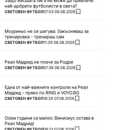
Защо Висшата лига не може да привлече
най-добрите футболисти в света?
ПОВЕЧЕ ОТ
СВЕТОВЕН ФУТБОЛ
07:53 09.08.2026
add favorites
Моуриньо не се шегува: Закъсняваш за
тренировка - тренираш сам
ПОВЕЧЕ ОТ
СВЕТОВЕН ФУТБОЛ
11:29 08.08.2026
add favorites
Реал Мадрид не плаче за Родри
ПОВЕЧЕ ОТ
СВЕТОВЕН ФУТБОЛ
07:38 08.08.2026
add favorites
Една от най-важните контроли на Реал
Мадрид - пряко по RING и VOYO.BG
ПОВЕЧЕ ОТ
СВЕТОВЕН ФУТБОЛ
16:26 07.08.2026
add favorites
Осем години са малко: Винисиус остава в
Реал Мадрид!
ПОВЕЧЕ ОТ
СВЕТОВЕН ФУТБОЛ
09:13 07.08.2026