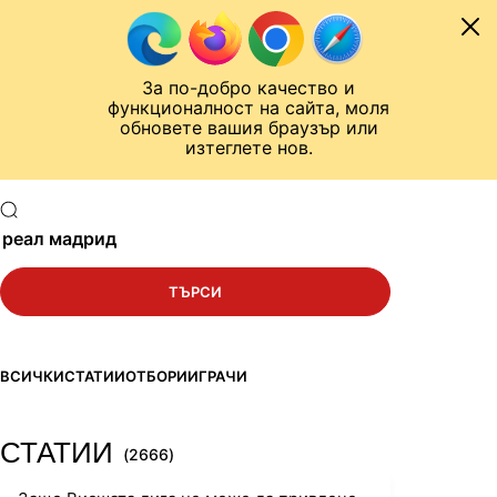
Към съдържанието
МОБИЛ
За по-добро качество и
Шампионска лига
Лига Европа
Лига на Конференциите
функционалност на сайта, моля
ЧАЛО
ТЪРСЕНЕ
обновете вашия браузър или
изтеглете нов.
РЕЗУЛТАТИ ОТ ТЪРСЕНЕ
Търси в сайта
ТЪРСИ
ВСИЧКИ
СТАТИИ
ОТБОРИ
ИГРАЧИ
СТАТИИ
(2666)