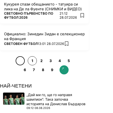
Кукурея спази обещанието - татуира си
лика на Де ла Фуенте (СНИМКИ и ВИДЕО)
ПОВЕЧЕ ОТ
СВЕТОВНО ПЪРВЕНСТВО ПО
21:12
add favorites
ФУТБОЛ 2026
28.07.2026
Официално: Зинедин Зидан е селекционер
на Франция
ПОВЕЧЕ ОТ
СВЕТОВЕН ФУТБОЛ
13:01 28.07.2026
add favorites
1
2
3
4
5
6
7
8
9
НАЙ-ЧЕТЕНИ
„Дай ми го, ще го направя
шампион“: Така започва
историята на Денислав Бърдаров
09:12 08.08.2026
ПОВЕЧЕ ОТ