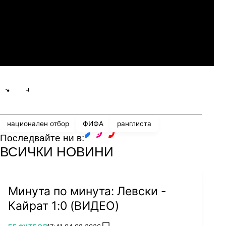
07.2026
19:00
04.
Мджельби
Линкълн Ред Импс
Share
save
национален отбор
ФИФА
ранглиста
Последвайте ни в:
facebook
instagram
youtube
ВСИЧКИ НОВИНИ
Минута по минута: Левски -
Кайрат 1:0 (ВИДЕО)
ПОВЕЧЕ ОТ