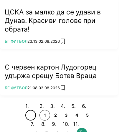
ЦСКА за малко да се удави в
Дунав. Красиви голове при
обрата!
ПОВЕЧЕ ОТ
БГ ФУТБОЛ
23:13 02.08.2026
add favorites
С червен картон Лудогорец
удържа срещу Ботев Враца
ПОВЕЧЕ ОТ
БГ ФУТБОЛ
21:08 02.08.2026
add favorites
1
2
3
4
5