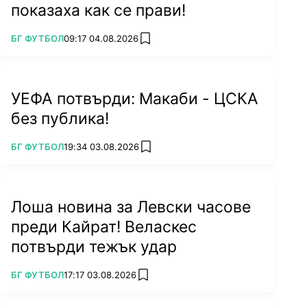
показаха как се прави!
ПОВЕЧЕ ОТ
БГ ФУТБОЛ
09:17 04.08.2026
add favorites
УЕФА потвърди: Макаби - ЦСКА
без публика!
ПОВЕЧЕ ОТ
БГ ФУТБОЛ
19:34 03.08.2026
add favorites
Лоша новина за Левски часове
преди Кайрат! Веласкес
потвърди тежък удар
ПОВЕЧЕ ОТ
БГ ФУТБОЛ
17:17 03.08.2026
add favorites