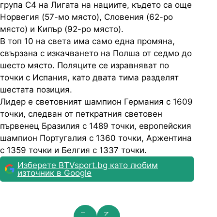
група С4 на Лигата на нациите, където са още
Норвегия (57-мо място), Словения (62-ро
място) и Кипър (92-ро място).
В топ 10 на света има само една промяна,
свързана с изкачването на Полша от седмо до
шесто място. Поляците се изравняват по
точки с Испания, като двата тима разделят
шестата позиция.
Лидер е световният шампион Германия с 1609
точки, следван от петкратния световен
първенец Бразилия с 1489 точки, европейския
шампион Португалия с 1360 точки, Аржентина
с 1359 точки и Белгия с 1337 точки.
Изберете BTVsport.bg като любим
източник в Google