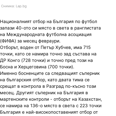
Снимка: Lap.bg
Националният отбор на България по футбол
запази 40-ото си място в света в ранглистата
на Международната футболна асоциация
(ФИФА) за месец февраури.
Отборът, воден от Петър Хубчев, има 715
точки, като се намира точно зад състава на
ДР Конго (728 точки) и точно пред този на
Босна и Херцеговина (700 точки).
Именно босненците са следващият съперник
на българския отбор, като двата тима се
срещат в контрола в Разград по-късно този
месец. Другият съперник на България в
мартенските контроли - отборът на Казахстан,
се намира на 136-о място в света с 223 точки
България е най-високопоставеният отбор от