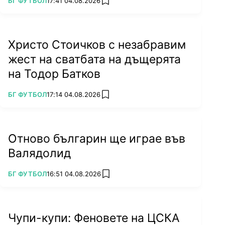
БГ ФУТБОЛ
17:41 04.08.2026
add favorites
Христо Стоичков с незабравим
жест на сватбата на дъщерята
на Тодор Батков
ПОВЕЧЕ ОТ
БГ ФУТБОЛ
17:14 04.08.2026
add favorites
Отново българин ще играе във
Валядолид
ПОВЕЧЕ ОТ
БГ ФУТБОЛ
16:51 04.08.2026
add favorites
Чупи-купи: Феновете на ЦСКА