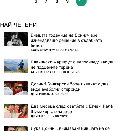
6
7
8
9
НАЙ-ЧЕТЕНИ
Бившата годеница на Дончич взе
изненадващо решение в съдебната
битка
ПОВЕЧЕ ОТ
БАСКЕТБОЛ
22:16 06.08.2026
Планински маршрут с велосипед: как да
не подцените терена
ПОВЕЧЕ ОТ
ADVERTORIAL
17:00 10.07.2026
Допинг! Български борец хванат с два
вида анаболни стероиди!
ПОВЕЧЕ ОТ
ДРУГИ
10:05 07.08.2026
Два месеца след сватбата с Етиен: Ралф
Шумахер стана дядо
ПОВЕЧЕ ОТ
ДРУГИ
17:08 07.08.2026
Лука Дончич, внимавай! Бившата не се