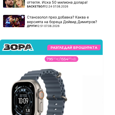
оттегля. Иска 50 милиона долара!
ПОВЕЧЕ ОТ
БАСКЕТБОЛ
12:24 07.08.2026
Станозолол през добавка? Каква е
версията на бореца Дейвид Димитров?
ПОВЕЧЕ ОТ
ДРУГИ
12:51 07.08.2026
РАЗГЛЕДАЙ БРОШУРАТА
795
00
€
/
1554
89
лв.