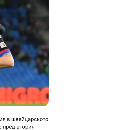
ция в швейцарското
с пред втория