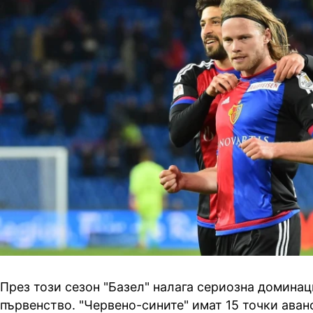
През този сезон "Базел" налага сериозна домина
първенство. "Червено-сините" имат 15 точки аван