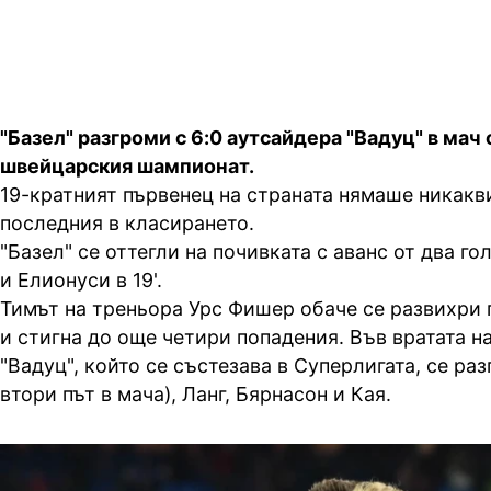
"Базел" разгроми с 6:0 аутсайдера "Вадуц" в мач 
швейцарския шампионат.
19-кратният първенец на страната нямаше никакв
последния в класирането.
"Базел" се оттегли на почивката с аванс от два гол
и Елионуси в 19'.
Тимът на треньора Урс Фишер обаче се развихри 
и стигна до още четири попадения. Във вратата 
"Вадуц", който се състезава в Суперлигата, се ра
втори път в мача), Ланг, Бярнасон и Кая.