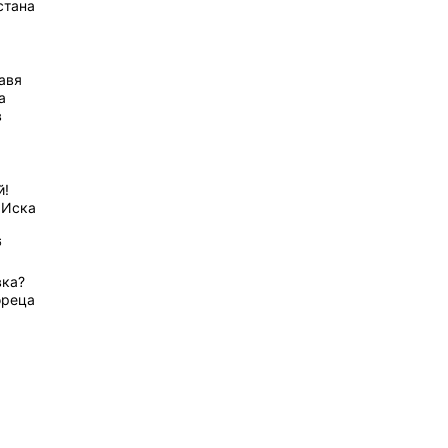
стана
равя
а
в
й!
 Иска
6
вка?
ореца