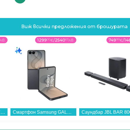
Виж всички предложения от брошурата
лв.
1299
00
€
/
2540
63
лв.
749
99
€
/
14
Смартфон Motorola EDGE 70 FUSION 256/12 BLACK , 12 GB, 256 GB...
Смартфон Samsung GALAXY Z FLIP8 256GB GRAPHITE SM-F776BZKG , 12 GB, 256 GB...