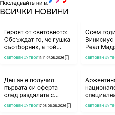
Последвайте ни в:
facebook
instagram
youtube
ВСИЧКИ НОВИНИ
Героят от световното:
Осем годи
Обсъждат го, че гушка
Винисиус 
съотборник, а той
Реал Мад
харесва бившата на
ПОВЕЧЕ ОТ
ПОВЕЧЕ ОТ
СВЕТОВЕН ФУТБОЛ
11:11 07.08.2026
СВЕТОВЕН ФУТБ
add favorites
колега
Дешан е получил
Аржентин
първата си оферта
национале
след раздялата с
специалн
Франция
дата
ПОВЕЧЕ ОТ
ПОВЕЧЕ ОТ
СВЕТОВЕН ФУТБОЛ
17:08 06.08.2026
СВЕТОВЕН ФУТБ
add favorites