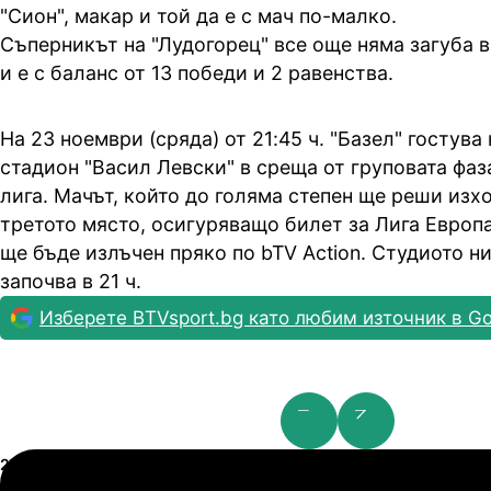
"Сион", макар и той да е с мач по-малко.
Съперникът на "Лудогорец" все още няма загуба 
и е с баланс от 13 победи и 2 равенства.
На 23 ноември (сряда) от 21:45 ч. "Базел" гостува
стадион "Васил Левски" в среща от груповата фа
лига. Мачът, който до голяма степен ще реши изхо
третото място, осигуряващо билет за Лига Европа
ще бъде излъчен пряко по bTV Action. Студиото н
започва в 21 ч.
Изберете BTVsport.bg като любим източник в Go
Шампионска лига: 2nd Qualifying Round
21.07.2026
19:00