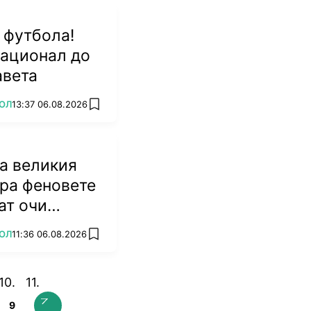
 футбола!
национал до
авета
ОЛ
13:37 06.08.2026
add favorites
а великия
ра феновете
ат очи
ОЛ
11:36 06.08.2026
add favorites
9