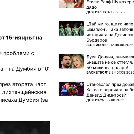
Етиен: Ралф Шумахер 
дядо
ПОВЕЧЕ ОТ
ДРУГИ
17:08 07.08.2026
„Дай ми го, ще го нап
шампион“: Така започв
историята на Денисла
от 15-ия кръг на
Бърдаров
ПОВЕЧЕ ОТ
ВОЛЕЙБОЛ
09:12 08.08.2026
и проблеми с
Лука Дончич, внимава
Бившата не се оттегля.
50 милиона долара!
а - на Думбия в 10'
ПОВЕЧЕ ОТ
БАСКЕТБОЛ
12:24 07.08.202
през втората част
Станозолол през доба
Каква е версията на б
на лихтенщайнския
Дейвид Димитров?
зписаха Думбия (за
ПОВЕЧЕ ОТ
ДРУГИ
12:51 07.08.2026