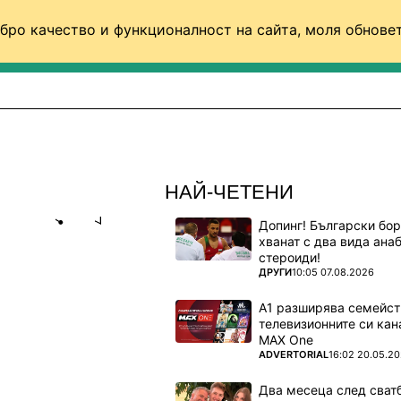
бро качество и функционалност на сайта, моля обновет
ФУТБОЛ (СВЯТ)
БАСКЕТБОЛ
ВОЛЕЙБОЛ
НАЙ-ЧЕТЕНИ
Допинг! Български бо
Share
save
хванат с два вида ана
стероиди!
ПОВЕЧЕ ОТ
ДРУГИ
10:05 07.08.2026
РЕДИ МАЧА
А1 разширява семейст
телевизионните си кан
MAX One
ен" на
ПОВЕЧЕ ОТ
ADVERTORIAL
16:02 20.05.2
Два месеца след сватб