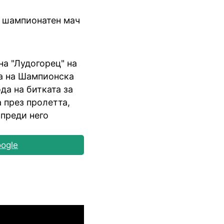
в шампионатен мач
 на "Лудогорец" на
за на Шампионска
да на битката за
 през пролетта,
ипреди него
ogle
Шампионска лига: 3rd Qualifyi
04.08.2026
03:00