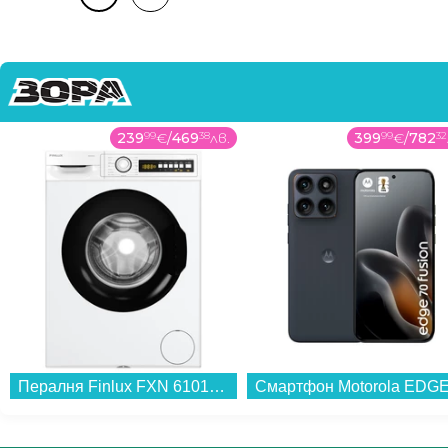
239
99
€
/
469
38
лв.
399
99
€
/
782
32
Пералня Finlux FXN 6101S , 1000 об./мин., 6.00 kg, A , Бял...