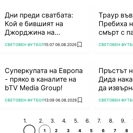
Дни преди сватбата:
Траур във
Кой е бившият на
Пребиха 
Джорджина на
смърт с п
Роналдо?
ПОВЕЧЕ ОТ
ПОВЕЧЕ ОТ
СВЕТОВЕН ФУТБОЛ
15:07 06.08.2026
СВЕТОВЕН ФУТБ
add favorites
Суперкупата на Европа
Пръстът н
- пряко в каналите на
Дида нака
bTV Media Group!
да извърн
(ВИДЕО)
ПОВЕЧЕ ОТ
ПОВЕЧЕ ОТ
СВЕТОВЕН ФУТБОЛ
13:09 06.08.2026
СВЕТОВЕН ФУТБ
add favorites
1
2
3
4
5
6
7
8