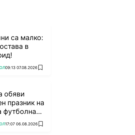
ни са малко:
остава в
рид!
ОЛ
09:13 07.08.2026
add favorites
а обяви
н празник на
а футболна
ОЛ
17:07 06.08.2026
add favorites