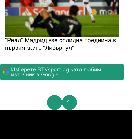
"Реал" Мадрид взе солидна преднина в
първия мач с "Ливърпул"
Изберете BTVsport.bg като любим
източник в Google
мпионска лига: 2nd Qualifying Round
Ша
07.2026
19:00
04.
Арарат-Армениа