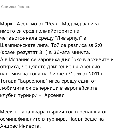
Снимка: Reuters
Марко Асенсио от "Реал" Мадрид записа
името си сред голмайсторите на
четвъртфинала срещу "Ливърпул" в
Шампионската лига. Той се разписа за 2:0
(краен резултат 3:1) в 36-ата минута.
А в Испания се заровиха дълбоко в архивите и
откриха, че цялото движение на Асенсио
напомня на това на Лионел Меси от 2011 г.
Тогава "Барселона" игра срещу един от
любимите си съперници в европейските
клубни турнири - "Арсенал".
Меси тогава вкара първия гол в реванша от
осминафиналите в турнира. Пасът беше на
Андрес Иниеста.