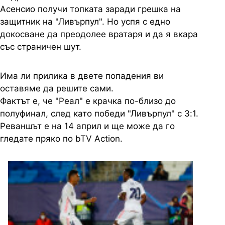
Асенсио получи топката заради грешка на
защитник на "Ливърпул". Но успя с едно
докосване да преодолее вратаря и да я вкара
със страничен шут.
Има ли прилика в двете попадения ви
оставяме да решите сами.
Фактът е, че "Реал" е крачка по-близо до
полуфинал, след като победи "Ливърпул" с 3:1.
Реваншът е на 14 април и ще може да го
гледате пряко по bTV Action.