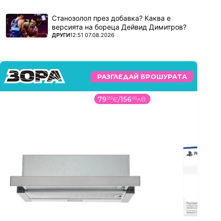
Станозолол през добавка? Каква е
версията на бореца Дейвид Димитров?
ПОВЕЧЕ ОТ
ДРУГИ
12:51 07.08.2026
РАЗГЛЕДАЙ БРОШУРАТА
79
99
€
/
156
45
лв.