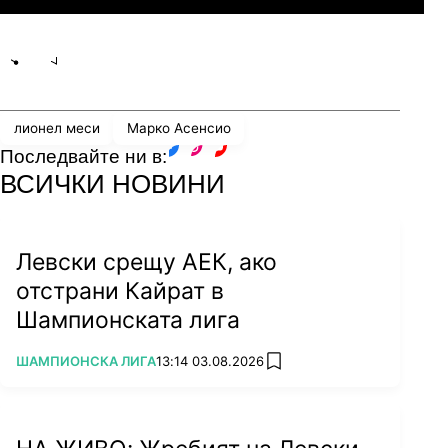
Share
save
лионел меси
Марко Асенсио
Последвайте ни в:
facebook
instagram
youtube
ВСИЧКИ НОВИНИ
Левски срещу АЕК, ако
отстрани Кайрат в
Шампионската лига
ПОВЕЧЕ ОТ
ШАМПИОНСКА ЛИГА
13:14 03.08.2026
add favorites