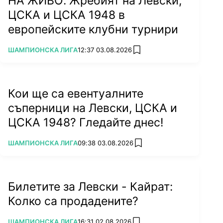
НА ЖИВО: Жребият на Левски,
ЦСКА и ЦСКА 1948 в
европейските клубни турнири
ПОВЕЧЕ ОТ
ШАМПИОНСКА ЛИГА
12:37 03.08.2026
add favorites
Кои ще са евентуалните
съперници на Левски, ЦСКА и
ЦСКА 1948? Гледайте днес!
ПОВЕЧЕ ОТ
ШАМПИОНСКА ЛИГА
09:38 03.08.2026
add favorites
Билетите за Левски - Кайрат:
Колко са продадените?
ПОВЕЧЕ ОТ
ШАМПИОНСКА ЛИГА
16:31 02.08.2026