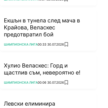
add favorites
Екшън в тунела след мача в
Крайова, Веласкес
предотвратил бой
ПОВЕЧЕ ОТ
ШАМПИОНСКА ЛИГА
00:33 30.07.2026
add favorites
Хулио Веласкес: Горд и
щастлив съм, невероятно е!
ПОВЕЧЕ ОТ
ШАМПИОНСКА ЛИГА
00:06 30.07.2026
add favorites
Левски елиминира