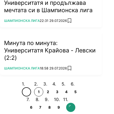
Университатя и продължава
мечтата си в Шампионска лига
ПОВЕЧЕ ОТ
ШАМПИОНСКА ЛИГА
22:31 29.07.2026
add favorites
Минута по минута:
Университатя Крайова - Левски
(2:2)
ПОВЕЧЕ ОТ
ШАМПИОНСКА ЛИГА
18:58 29.07.2026
add favorites
1
2
3
4
5
6
7
8
9