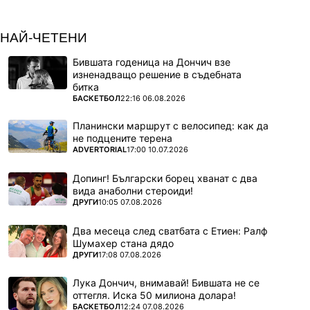
НАЙ-ЧЕТЕНИ
Бившата годеница на Дончич взе
изненадващо решение в съдебната
битка
ПОВЕЧЕ ОТ
БАСКЕТБОЛ
22:16 06.08.2026
Планински маршрут с велосипед: как да
не подцените терена
ПОВЕЧЕ ОТ
ADVERTORIAL
17:00 10.07.2026
Допинг! Български борец хванат с два
вида анаболни стероиди!
ПОВЕЧЕ ОТ
ДРУГИ
10:05 07.08.2026
Два месеца след сватбата с Етиен: Ралф
Шумахер стана дядо
ПОВЕЧЕ ОТ
ДРУГИ
17:08 07.08.2026
Лука Дончич, внимавай! Бившата не се
оттегля. Иска 50 милиона долара!
ПОВЕЧЕ ОТ
БАСКЕТБОЛ
12:24 07.08.2026