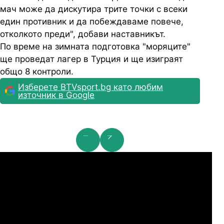
мач може да дискутира трите точки с всеки
един противник и да побеждаваме повече,
отколкото преди", добави наставникът.
По време на зимната подготовка "моряците"
ще проведат лагер в Турция и ще изиграят
общо 8 контроли.
Изберете BTVsport.bg като любим
източник в Google
мпионска лига: 2nd Qualifying Round
Ша
07.2026
19:00
04.
Арарат-Армениа
Шамрок Роувърс