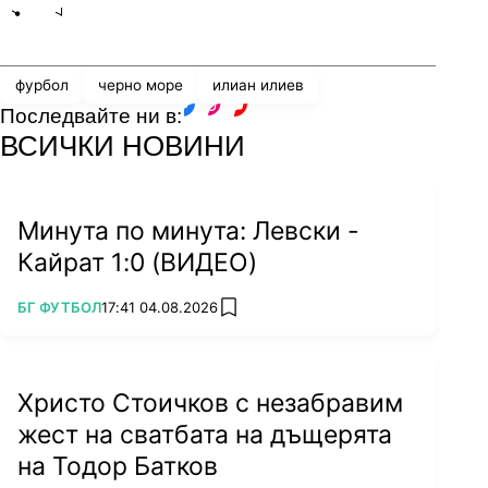
Share
save
фурбол
черно море
илиан илиев
Последвайте ни в:
facebook
instagram
youtube
ВСИЧКИ НОВИНИ
Минута по минута: Левски -
Кайрат 1:0 (ВИДЕО)
ПОВЕЧЕ ОТ
БГ ФУТБОЛ
17:41 04.08.2026
add favorites
Христо Стоичков с незабравим
жест на сватбата на дъщерята
на Тодор Батков