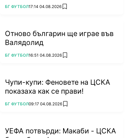
ПОВЕЧЕ ОТ
БГ ФУТБОЛ
17:14 04.08.2026
add favorites
Отново българин ще играе във
Валядолид
ПОВЕЧЕ ОТ
БГ ФУТБОЛ
16:51 04.08.2026
add favorites
Чупи-купи: Феновете на ЦСКА
показаха как се прави!
ПОВЕЧЕ ОТ
БГ ФУТБОЛ
09:17 04.08.2026
add favorites
УЕФА потвърди: Макаби - ЦСКА