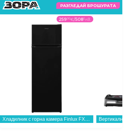
РАЗГЛЕДАЙ БРОШУРАТА
259
99
€
/
508
5
лв.
Хладилник с горна камера Finlux FXRA 28370 BKE , 243 l, E , Статична , Черен...