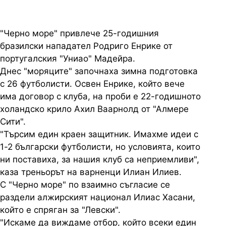
"Черно море" привлече 25-годишния
бразилски нападател Родриго Енрике от
португалския "Униао" Мадейра.
Днес "моряците" започнаха зимна подготовка
с 26 футболисти. Освен Енрике, който вече
има договор с клуба, на проби е 22-годишното
холандско крило Ахил Ваарнолд от "Алмере
Сити".
"Търсим един краен защитник. Имахме идеи с
1-2 български футболисти, но условията, които
ни поставиха, за нашия клуб са неприемливи",
каза треньорът на варненци Илиан Илиев.
С "Черно море" по взаимно съгласие се
раздели алжирският национал Илиас Хасани,
който е спряган за "Левски".
"Искаме да виждаме отбор, който всеки един