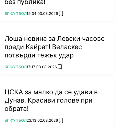
без публика!
ПОВЕЧЕ ОТ
БГ ФУТБОЛ
19:34 03.08.2026
add favorites
Лоша новина за Левски часове
преди Кайрат! Веласкес
потвърди тежък удар
ПОВЕЧЕ ОТ
БГ ФУТБОЛ
17:17 03.08.2026
add favorites
ЦСКА за малко да се удави в
Дунав. Красиви голове при
обрата!
ПОВЕЧЕ ОТ
БГ ФУТБОЛ
23:13 02.08.2026
add favorites