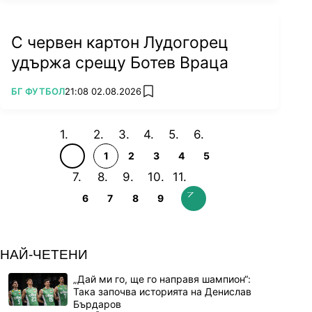
С червен картон Лудогорец
удържа срещу Ботев Враца
ПОВЕЧЕ ОТ
БГ ФУТБОЛ
21:08 02.08.2026
add favorites
1
2
3
4
5
6
7
8
9
НАЙ-ЧЕТЕНИ
„Дай ми го, ще го направя шампион“:
Така започва историята на Денислав
Бърдаров