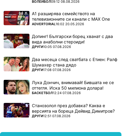
ПОВЕЧЕ ОТ
ВОЛЕЙБОЛ
09:12 08.08.2026
А1 разширява семейството на
телевизионните си канали с MAX One
ПОВЕЧЕ ОТ
ADVERTORIAL
16:02 20.05.2026
Допинг! Български борец хванат с два
вида анаболни стероиди!
ПОВЕЧЕ ОТ
ДРУГИ
10:05 07.08.2026
Два месеца след сватбата с Етиен: Ралф
Шумахер стана дядо
ПОВЕЧЕ ОТ
ДРУГИ
17:08 07.08.2026
Лука Дончич, внимавай! Бившата не се
оттегля. Иска 50 милиона долара!
ПОВЕЧЕ ОТ
БАСКЕТБОЛ
12:24 07.08.2026
Станозолол през добавка? Каква е
версията на бореца Дейвид Димитров?
ПОВЕЧЕ ОТ
ДРУГИ
12:51 07.08.2026