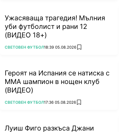
Ужасяваща трагедия! Мълния
уби футболист и рани 12
(ВИДЕО 18+)
ПОВЕЧЕ ОТ
СВЕТОВЕН ФУТБОЛ
18:39 05.08.2026
add favorites
Героят на Испания се натиска с
ММА шампион в нощен клуб
(ВИДЕО)
ПОВЕЧЕ ОТ
СВЕТОВЕН ФУТБОЛ
17:36 05.08.2026
add favorites
Луиш Фиго разкъса Джани