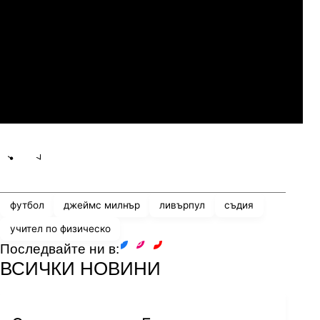
Слован Братислава
07.2026
19:00
04.
Мджельби
Линкълн Ред Импс
Share
save
футбол
джеймс милнър
ливърпул
съдия
учител по физическо
Последвайте ни в:
facebook
instagram
youtube
ВСИЧКИ НОВИНИ