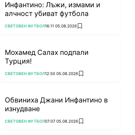
Инфантино: Лъжи, измами и
алчност убиват футбола
ПОВЕЧЕ ОТ
СВЕТОВЕН ФУТБОЛ
16:11 05.08.2026
add favorites
Мохамед Салах подпали
Турция!
ПОВЕЧЕ ОТ
СВЕТОВЕН ФУТБОЛ
12:50 05.08.2026
add favorites
Обвиниха Джани Инфантино в
изнудване
ПОВЕЧЕ ОТ
СВЕТОВЕН ФУТБОЛ
07:07 05.08.2026
add favorites