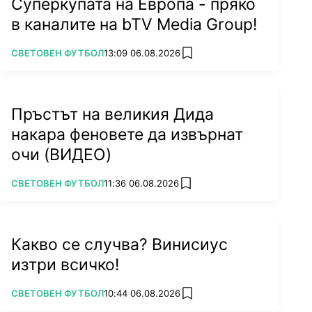
Суперкупата на Европа - пряко
в каналите на bTV Media Group!
ПОВЕЧЕ ОТ
СВЕТОВЕН ФУТБОЛ
13:09 06.08.2026
add favorites
Пръстът на великия Дида
накара феновете да извърнат
очи (ВИДЕО)
ПОВЕЧЕ ОТ
СВЕТОВЕН ФУТБОЛ
11:36 06.08.2026
add favorites
Какво се случва? Винисиус
изтри всичко!
ПОВЕЧЕ ОТ
СВЕТОВЕН ФУТБОЛ
10:44 06.08.2026
add favorites