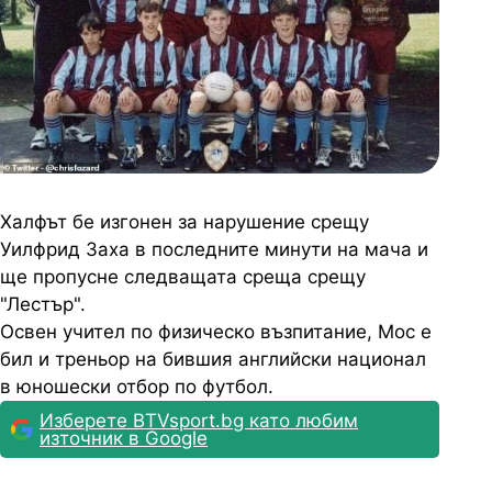
Халфът бе изгонен за нарушение срещу
Уилфрид Заха в последните минути на мача и
ще пропусне следващата среща срещу
"Лестър".
Освен учител по физическо възпитание, Мос е
бил и треньор на бившия английски национал
в юношески отбор по футбол.
Изберете BTVsport.bg като любим
източник в Google