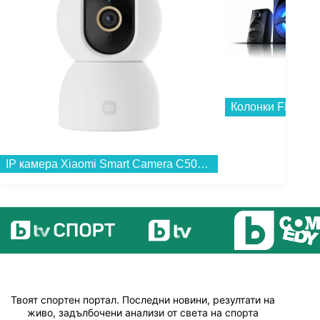
Колонки FENDA F
IP камера Xiaomi Smart Camera C500 BHR089AEU...
Твоят спортен портал. Последни новини, резултати на
живо, задълбочени анализи от света на спорта