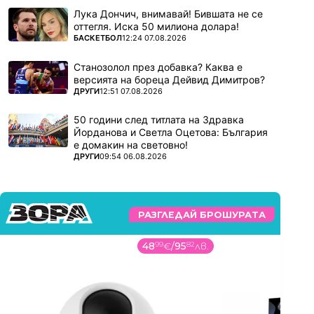
Лука Дончич, внимавай! Бившата не се
оттегля. Иска 50 милиона долара!
ПОВЕЧЕ ОТ
БАСКЕТБОЛ
12:24 07.08.2026
Станозолол през добавка? Каква е
версията на бореца Дейвид Димитров?
ПОВЕЧЕ ОТ
ДРУГИ
12:51 07.08.2026
50 години след титлата на Здравка
Йорданова и Светла Оцетова: България
е домакин на световно!
ПОВЕЧЕ ОТ
ДРУГИ
09:54 06.08.2026
РАЗГЛЕДАЙ БРОШУРАТА
48
99
€
/
95
82
лв.
5