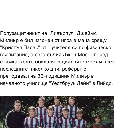
Полузащитникът на "Ливърпул" Джеймс
Милнър е бил изгонен от игра в мача срещу
"Кристъл Палас" от… учителя си по физическо
възпитание, а сега съдия Джон Мос. Според
снимка, която обикаля социалните мрежи през
последните няколко дни, реферът е
преподавал на 33-годишния Милнър в
началното училище "Уестбруук Лейн" в Лийдс.