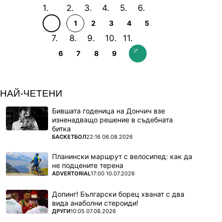
1
2
3
4
5
6
7
8
9
НАЙ-ЧЕТЕНИ
Бившата годеница на Дончич взе
изненадващо решение в съдебната
битка
ПОВЕЧЕ ОТ
БАСКЕТБОЛ
22:16 06.08.2026
Планински маршрут с велосипед: как да
не подцените терена
ПОВЕЧЕ ОТ
ADVERTORIAL
17:00 10.07.2026
Допинг! Български борец хванат с два
вида анаболни стероиди!
ПОВЕЧЕ ОТ
ДРУГИ
10:05 07.08.2026