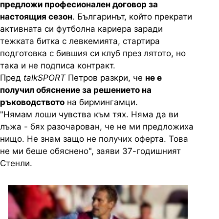
предложи професионален договор за
настоящия сезон
. Българинът, който прекрати
активната си футболна кариера заради
тежката битка с левкемията, стартира
подготовка с бившия си клуб през лятото, но
така и не подписа контракт.
Пред
talkSPORT
Петров разкри, че
не е
получил обяснение за решението на
ръководството
на бирмингамци.
"Нямам лоши чувства към тях. Няма да ви
лъжа - бях разочарован, че не ми предложиха
нищо. Не знам защо не получих оферта. Това
не ми беше обяснено", заяви 37-годишният
Стенли.