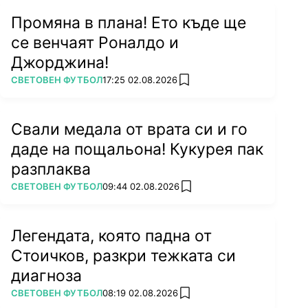
Промяна в плана! Ето къде ще
се венчаят Роналдо и
Джорджина!
ПОВЕЧЕ ОТ
СВЕТОВЕН ФУТБОЛ
17:25 02.08.2026
add favorites
Свали медала от врата си и го
даде на пощальона! Кукурея пак
разплаква
ПОВЕЧЕ ОТ
СВЕТОВЕН ФУТБОЛ
09:44 02.08.2026
add favorites
Легендата, която падна от
Стоичков, разкри тежката си
диагноза
ПОВЕЧЕ ОТ
СВЕТОВЕН ФУТБОЛ
08:19 02.08.2026
add favorites