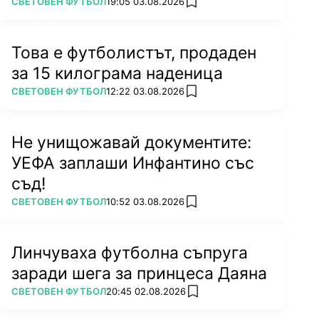
ПОВЕЧЕ ОТ
СВЕТОВЕН ФУТБОЛ
19:05 03.08.2026
add favorites
Това е футболистът, продаден
за 15 килограма наденица
ПОВЕЧЕ ОТ
СВЕТОВЕН ФУТБОЛ
12:22 03.08.2026
add favorites
Не унищожавай документите:
УЕФА заплаши Инфантино със
съд!
ПОВЕЧЕ ОТ
СВЕТОВЕН ФУТБОЛ
10:52 03.08.2026
add favorites
Линчуваха футболна съпруга
заради шега за принцеса Даяна
ПОВЕЧЕ ОТ
СВЕТОВЕН ФУТБОЛ
20:45 02.08.2026
add favorites