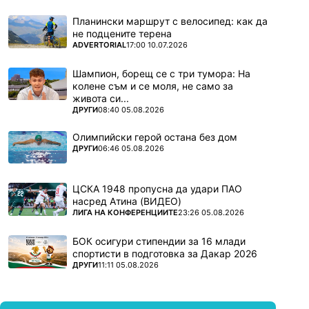
Планински маршрут с велосипед: как да
не подцените терена
ПОВЕЧЕ ОТ
ADVERTORIAL
17:00 10.07.2026
Шампион, борещ се с три тумора: На
колене съм и се моля, не само за
живота си...
ПОВЕЧЕ ОТ
ДРУГИ
08:40 05.08.2026
Олимпийски герой остана без дом
ПОВЕЧЕ ОТ
ДРУГИ
06:46 05.08.2026
ЦСКА 1948 пропусна да удари ПАО
насред Атина (ВИДЕО)
ПОВЕЧЕ ОТ
ЛИГА НА КОНФЕРЕНЦИИТЕ
23:26 05.08.2026
БОК осигури стипендии за 16 млади
спортисти в подготовка за Дакар 2026
ПОВЕЧЕ ОТ
ДРУГИ
11:11 05.08.2026