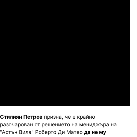
Купс
07.2026
19:00
04.
Сабуртало
Слован Братислава
07.2026
19:00
04.
Мджельби
Линкълн Ред Импс
Стилиян Петров
призна, че е крайно
разочарован от решението на мениджъра на
"Астън Вила" Роберто Ди Матео
да не му