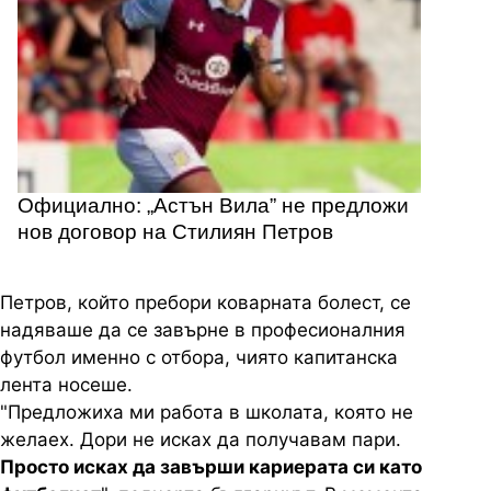
Официално: „Астън Вила” не предложи
нов договор на Стилиян Петров
Петров, който пребори коварната болест, се
надяваше да се завърне в професионалния
футбол именно с отбора, чиято капитанска
лента носеше.
"Предложиха ми работа в школата, която не
желаех. Дори не исках да получавам пари.
Просто исках да завърши кариерата си като