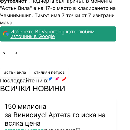
футболист
", подчерта българинът. В момента
"Астън Вила" е на 17-о място в класирането на
Чемниъншип. Тимът има 7 точки от 7 изиграни
мача.
Изберете BTVsport.bg като любим
източник в Google
Share
save
астън вила
стилиян петров
Последвайте ни в:
facebook
instagram
youtube
ВСИЧКИ НОВИНИ
150 милиона
за Винисиус! Артета го иска на
всяка цена