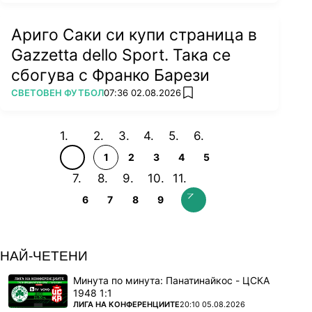
Ариго Саки си купи страница в
Gazzetta dello Sport. Така се
сбогува с Франко Барези
ПОВЕЧЕ ОТ
СВЕТОВЕН ФУТБОЛ
07:36 02.08.2026
add favorites
1
2
3
4
5
6
7
8
9
НАЙ-ЧЕТЕНИ
Минута по минута: Панатинайкос - ЦСКА
1948 1:1
ПОВЕЧЕ ОТ
ЛИГА НА КОНФЕРЕНЦИИТЕ
20:10 05.08.2026