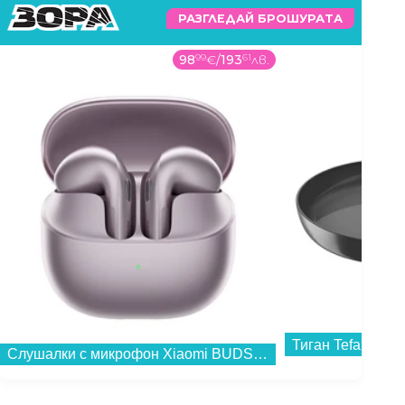
РАЗГЛЕДАЙ БРОШУРАТА
98
99
€
/
193
61
лв.
Тиган Tefal C42
Слушалки с микрофон Xiaomi BUDS 6 NEBULA PURPLE BHR09GTGL , Bluetooth , IN-EAR (ТАПИ)...