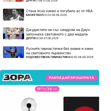
ПОВЕЧЕ ОТ
ДРУГИ
17:08 07.08.2026
Стана ясно какво е погубило ас от НБА
ПОВЕЧЕ ОТ
БАСКЕТБОЛ
23:24 08.08.2026
Джудистите ни със синдром на Даун
започнаха световното с два медала
ПОВЕЧЕ ОТ
ДРУГИ
20:59 07.08.2026
Руските гимнастички без знаме и химн
на световното първенство
ПОВЕЧЕ ОТ
ХУДОЖЕСТВЕНА ГИМНАСТИКА
10:00 08.08.2026
РАЗГЛЕДАЙ БРОШУРАТА
19
99
€
/
39
1
лв.
2