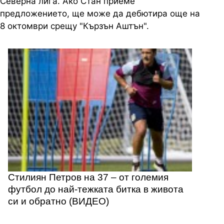
Северна лига. Ако Стан приеме
предложението, ще може да дебютира още на
8 октомври срещу "Кързън Аштън".
Стилиян Петров на 37 – от големия
футбол до най-тежката битка в живота
си и обратно (ВИДЕО)