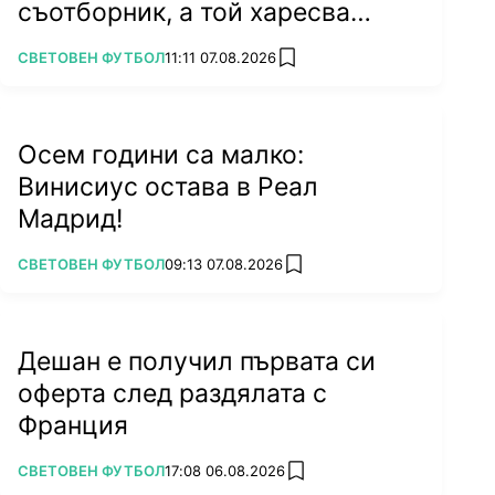
съотборник, а той харесва
бившата на колега
ПОВЕЧЕ ОТ
СВЕТОВЕН ФУТБОЛ
11:11 07.08.2026
add favorites
Осем години са малко:
Винисиус остава в Реал
Мадрид!
ПОВЕЧЕ ОТ
СВЕТОВЕН ФУТБОЛ
09:13 07.08.2026
add favorites
Дешан е получил първата си
оферта след раздялата с
Франция
ПОВЕЧЕ ОТ
СВЕТОВЕН ФУТБОЛ
17:08 06.08.2026
add favorites