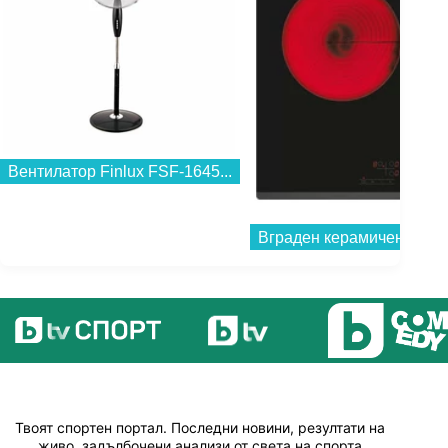
Вентилатор Finlux FSF-1645...
Твоят спортен портал. Последни новини, резултати на
живо, задълбочени анализи от света на спорта