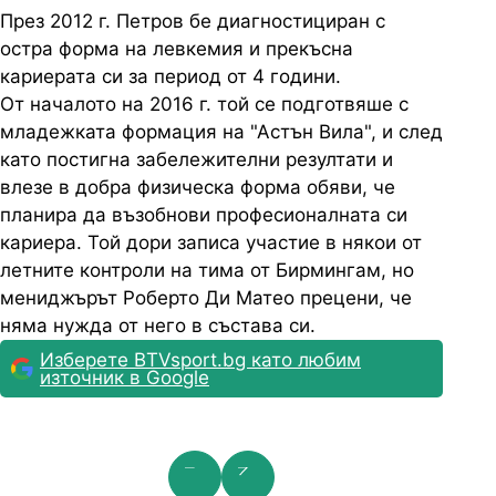
През 2012 г. Петров бе диагностициран с
остра форма на левкемия и прекъсна
кариерата си за период от 4 години.
От началото на 2016 г. той се подготвяше с
младежката формация на "Астън Вила", и след
като постигна забележителни резултати и
влезе в добра физическа форма обяви, че
планира да възобнови професионалната си
кариера. Той дори записа участие в някои от
летните контроли на тима от Бирмингам, но
мениджърът Роберто Ди Матео прецени, че
няма нужда от него в състава си.
Изберете BTVsport.bg като любим
източник в Google