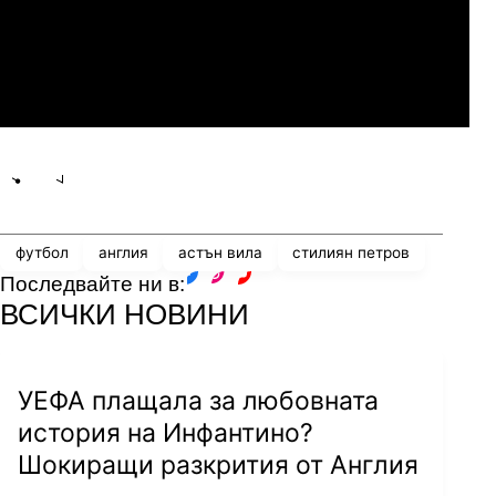
Мджельби
Линкълн Ред Импс
Share
save
футбол
англия
астън вила
стилиян петров
Последвайте ни в:
facebook
instagram
youtube
ВСИЧКИ НОВИНИ
УЕФА плащала за любовната
история на Инфантино?
Шокиращи разкрития от Англия