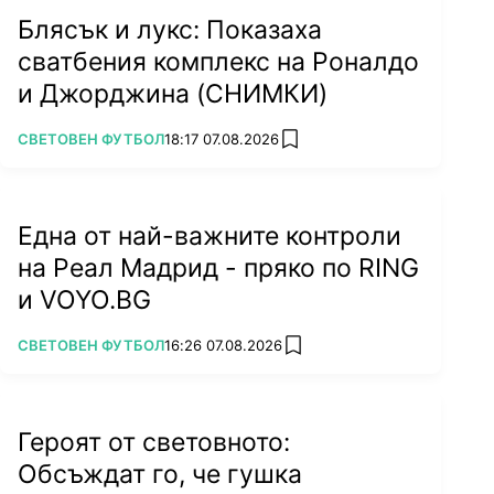
Блясък и лукс: Показаха
сватбения комплекс на Роналдо
и Джорджина (СНИМКИ)
ПОВЕЧЕ ОТ
СВЕТОВЕН ФУТБОЛ
18:17 07.08.2026
add favorites
Една от най-важните контроли
на Реал Мадрид - пряко по RING
и VOYO.BG
ПОВЕЧЕ ОТ
СВЕТОВЕН ФУТБОЛ
16:26 07.08.2026
add favorites
Героят от световното:
Обсъждат го, че гушка