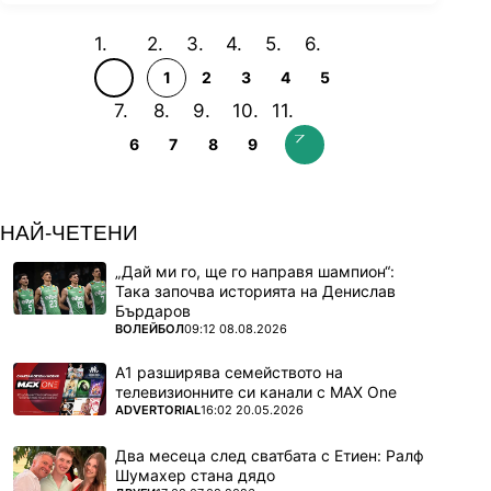
1
2
3
4
5
6
7
8
9
НАЙ-ЧЕТЕНИ
„Дай ми го, ще го направя шампион“:
Така започва историята на Денислав
Бърдаров
ПОВЕЧЕ ОТ
ВОЛЕЙБОЛ
09:12 08.08.2026
А1 разширява семейството на
телевизионните си канали с MAX One
ПОВЕЧЕ ОТ
ADVERTORIAL
16:02 20.05.2026
Два месеца след сватбата с Етиен: Ралф
Шумахер стана дядо