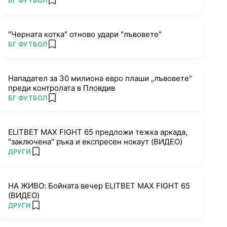
БГ ФУТБОЛ
add favorites
"Черната котка" отново удари "лъвовете"
ПОВЕЧЕ ОТ
БГ ФУТБОЛ
add favorites
Нападател за 30 милиона евро плаши „лъвовете“
преди контролата в Пловдив
ПОВЕЧЕ ОТ
БГ ФУТБОЛ
add favorites
ELITBET MAX FIGHT 65 предложи тежка аркада,
"заключена" ръка и експресен нокаут (ВИДЕО)
ПОВЕЧЕ ОТ
ДРУГИ
add favorites
НА ЖИВО: Бойната вечер ELITBET MAX FIGHT 65
(ВИДЕО)
ПОВЕЧЕ ОТ
ДРУГИ
add favorites