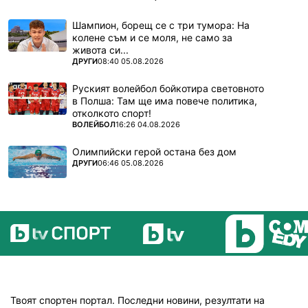
Шампион, борещ се с три тумора: На
колене съм и се моля, не само за
живота си...
ПОВЕЧЕ ОТ
ДРУГИ
08:40 05.08.2026
Руският волейбол бойкотира световното
в Полша: Там ще има повече политика,
отколкото спорт!
ПОВЕЧЕ ОТ
ВОЛЕЙБОЛ
16:26 04.08.2026
Олимпийски герой остана без дом
ПОВЕЧЕ ОТ
ДРУГИ
06:46 05.08.2026
Твоят спортен портал. Последни новини, резултати на