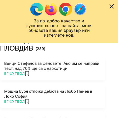
Към съдържанието
МОБИЛ
За по-добро качество и
Шампионска лига
Лига Европа
Лига на Конференциите
функционалност на сайта, моля
ЧАЛО
ТАГ
обновете вашия браузър или
изтеглете нов.
ПОСЛЕДНИ НОВИНИ ЗА
ПЛОВДИВ
(289)
Венци Стефанов за феновете: Ако им се направи
тест, над 70% ще са с наркотици
ПОВЕЧЕ ОТ
БГ ФУТБОЛ
add favorites
Мощна буря отложи дебюта на Любо Пенев в
Локо София
ПОВЕЧЕ ОТ
БГ ФУТБОЛ
add favorites