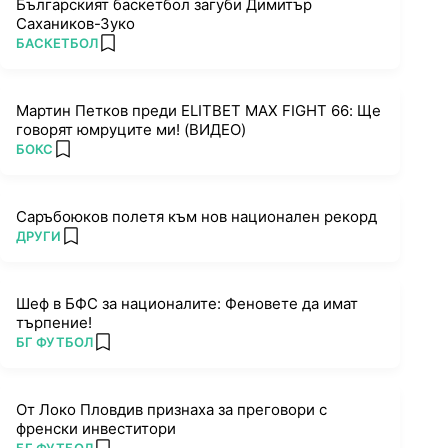
Българският баскетбол загуби Димитър
Сахаников-Зуко
ПОВЕЧЕ ОТ
БАСКЕТБОЛ
add favorites
Мартин Петков преди ELITBET MAX FIGHT 66: Ще
говорят юмруците ми! (ВИДЕО)
ПОВЕЧЕ ОТ
БОКС
add favorites
Саръбоюков полетя към нов национален рекорд
ПОВЕЧЕ ОТ
ДРУГИ
add favorites
Шеф в БФС за националите: Феновете да имат
търпение!
ПОВЕЧЕ ОТ
БГ ФУТБОЛ
add favorites
От Локо Пловдив признаха за преговори с
френски инвеститори
ПОВЕЧЕ ОТ