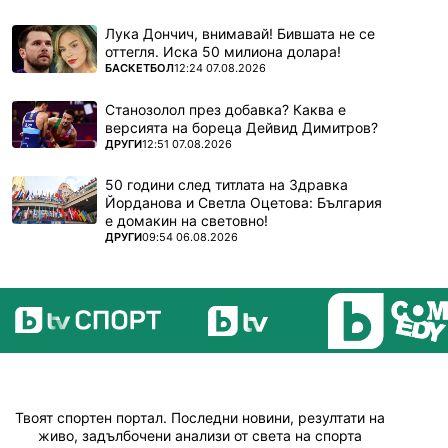
Лука Дончич, внимавай! Бившата не се
оттегля. Иска 50 милиона долара!
ПОВЕЧЕ ОТ
БАСКЕТБОЛ
12:24 07.08.2026
Станозолол през добавка? Каква е
версията на бореца Дейвид Димитров?
ПОВЕЧЕ ОТ
ДРУГИ
12:51 07.08.2026
50 години след титлата на Здравка
Йорданова и Светла Оцетова: България
е домакин на световно!
ПОВЕЧЕ ОТ
ДРУГИ
09:54 06.08.2026
Твоят спортен портал. Последни новини, резултати на
живо, задълбочени анализи от света на спорта