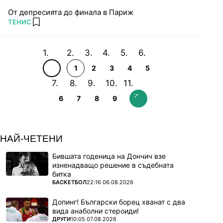
От депресията до финала в Париж
ПОВЕЧЕ ОТ
ТЕНИС
add favorites
1
2
3
4
5
6
7
8
9
НАЙ-ЧЕТЕНИ
Бившата годеница на Дончич взе
изненадващо решение в съдебната
битка
ПОВЕЧЕ ОТ
БАСКЕТБОЛ
22:16 06.08.2026
Допинг! Български борец хванат с два
вида анаболни стероиди!
ПОВЕЧЕ ОТ
ДРУГИ
10:05 07.08.2026