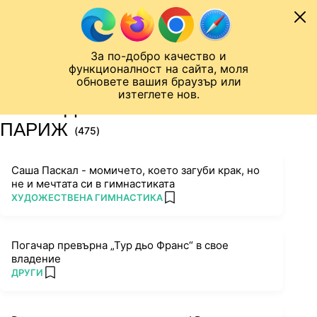
Към съдържанието
МОБИЛ
За по-добро качество и
Шампионска лига
Лига Европа
Лига на Конференциите
функционалност на сайта, моля
ЧАЛО
ТАГ
обновете вашия браузър или
изтеглете нов.
ПОСЛЕДНИ НОВИНИ ЗА
ПАРИЖ
(475)
Саша Паскал - момичето, което загуби крак, но
не и мечтата си в гимнастиката
ПОВЕЧЕ ОТ
ХУДОЖЕСТВЕНА ГИМНАСТИКА
add favorites
Погачар превърна „Тур дьо Франс“ в свое
владение
ПОВЕЧЕ ОТ
ДРУГИ
add favorites