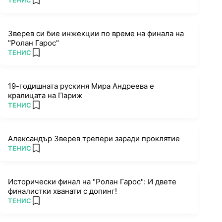
ТЕНИС
add favorites
Зверев си бие инжекции по време на финала на
"Ролан Гарос"
ПОВЕЧЕ ОТ
ТЕНИС
add favorites
19-годишната рускиня Мира Андреева е
кралицата на Париж
ПОВЕЧЕ ОТ
ТЕНИС
add favorites
Александър Зверев трепери заради проклятие
ПОВЕЧЕ ОТ
ТЕНИС
add favorites
Исторически финал на "Ролан Гарос": И двете
финалистки хванати с допинг!
ПОВЕЧЕ ОТ
ТЕНИС
add favorites