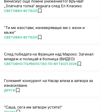
Винисиус още помни унижението! Връчват
„Златната топка“ веднага след Ел Класико
ПОВЕЧЕ ОТ
СВЕТОВЕН ФУТБОЛ
add favorites
"Ти ме изостави, изневеряваше ми с жени и
мъже"
ПОВЕЧЕ ОТ
СВЕТОВЕН ФУТБОЛ
add favorites
След победата на Франция над Мароко: Загинал
младеж и полицай в болница (ВИДЕО)
ПОВЕЧЕ ОТ
СВЕТОВНО ПЪРВЕНСТВО ПО ФУТБОЛ 2026
add favorites
Големият конкурент на Насар влиза в затвора за
изнасилване
ПОВЕЧЕ ОТ
ДРУГИ
add favorites
"Саша, сега им затвори устите!“
ПОВЕЧЕ ОТ