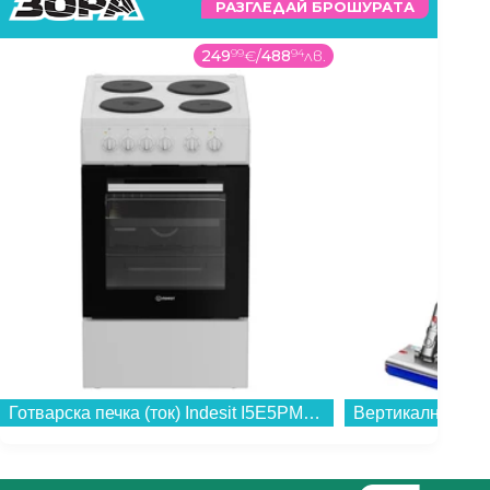
РАЗГЛЕДАЙ БРОШУРАТА
249
99
€
/
488
94
лв.
Готварска печка (ток) Indesit I5E5PMW , 4 ток , Бял...