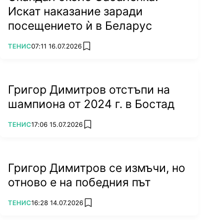
Искат наказание заради
посещението ѝ в Беларус
ПОВЕЧЕ ОТ
ТЕНИС
07:11 16.07.2026
add favorites
Григор Димитров отстъпи на
шампиона от 2024 г. в Бостад
ПОВЕЧЕ ОТ
ТЕНИС
17:06 15.07.2026
add favorites
Григор Димитров се измъчи, но
отново е на победния път
ПОВЕЧЕ ОТ
ТЕНИС
16:28 14.07.2026
add favorites