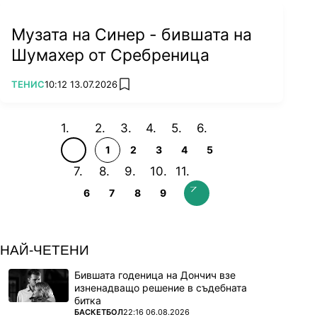
Музата на Синер - бившата на
Шумахер от Сребреница
ПОВЕЧЕ ОТ
ТЕНИС
10:12 13.07.2026
add favorites
1
2
3
4
5
6
7
8
9
НАЙ-ЧЕТЕНИ
Бившата годеница на Дончич взе
изненадващо решение в съдебната
битка
ПОВЕЧЕ ОТ
БАСКЕТБОЛ
22:16 06.08.2026