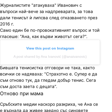
Журналистите "атакуваха" Иванович с
въпроси най-вече за надпреварата, за това
дали тенисът ѝ липсва след отказването през
2016 г.
Само един бе по-провокативният въпрос и той
гласеше: "Ана, как върви животът сега?".
View this post on Instagram
A post shared by Ana Ivanović (@anaivanovic)
Бившата тенисистка отговори не така, както
всички се надяваха: "Страхотно е. Супер е да
съм отново тук, да гледам добър тенис. Сега
съм доста заета с децата".
Отново при мама
Сръбските медии наскоро разкриха, че Ана се
е върнала да живее заедно със синовете