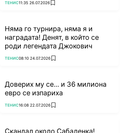
ПОВЕЧЕ ОТ
ТЕНИС
11:35 26.07.2026
add favorites
Няма го турнира, няма я и
наградата! Денят, в който се
роди легендата Джокович
ПОВЕЧЕ ОТ
ТЕНИС
08:10 24.07.2026
add favorites
Доверих му се... и 36 милиона
евро се изпариха
ПОВЕЧЕ ОТ
ТЕНИС
16:08 22.07.2026
add favorites
Скандал около Сабаленка!