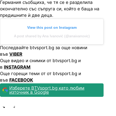
Германия съобщиха, че тя се е разделила
окончателно със съпруга си, който е баща на
предишните ѝ две деца.
View this post on Instagram
A post shared by Ana Ivanović (@anaivanovic)
Последвайте btvsport.bg за още новини
във
VIBER
Още видео и снимки от btvsport.bg и
в
INSTAGRAM
Още горещи теми от от btvsport.bg и
във
FACEBOOK
Изберете BTVsport.bg като любим
източник в Google
Share
save