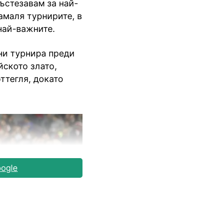
състезавам за най-
амаля турнирите, в
най-важните.
ни турнира преди
йското злато,
оттегля, докато
ogle