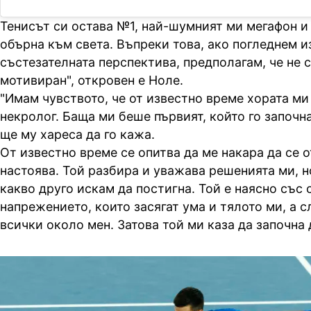
Тенисът си остава №1, най-шумният ми мегафон и 
обърна към света. Въпреки това, ако погледнем 
състезателната перспектива, предполагам, че не 
мотивиран", откровен е Ноле.
"Имам чувството, че от известно време хората ми
некролог. Баща ми беше първият, който го започна
ще му хареса да го кажа.
От известно време се опитва да ме накара да се о
настоява. Той разбира и уважава решенията ми, н
какво друго искам да постигна. Той е наясно със 
напрежението, които засягат ума и тялото ми, а 
всички около мен. Затова той ми каза да започна 