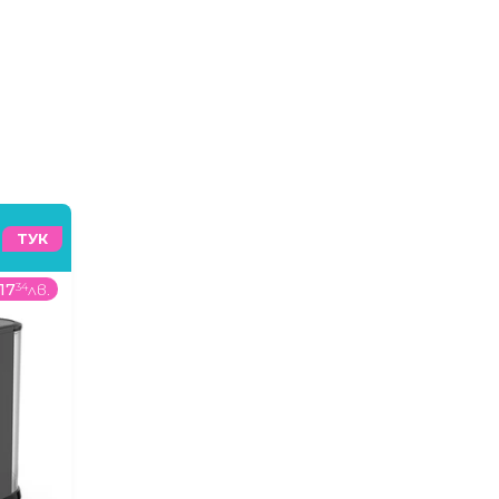
ТУК
17
34
лв.
399
99
€
/
782
32
лв.
18