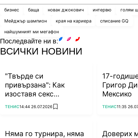
бизнес
баща
новак джокович
интервю
голям 
Мейджър шампион
края на кариера
списание GQ
найшумният ми мегафон
Последвайте ни в:
facebook
instagram
youtube
ВСИЧКИ НОВИНИ
Снимка: Getty Images
Разбирам този начин на мислене, но докато все о
"Твърде си
17-годиш
способен да победя най-добрите в света, не виж
привързана": Как
Григор Ди
спирам", надъхан е 24-кратният Мейджър шампио
изоставя секс
Мексико
Последвайте btvsport.bg за още новини във
VIBER
символът на тениса?
Още видео и снимки от btvsport.bg и в
INSTAGRA
ПОВЕЧЕ ОТ
ПОВЕЧЕ ОТ
ТЕНИС
14:44 26.07.2026
ТЕНИС
11:35 26.0
add favorites
Още горещи теми от от btvsport.bg и във
FACEBO
Няма го турнира, няма
Доверих му