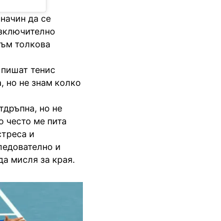
начин да се
изключително
съм толкова
 пишат тенис
, но не знам колко
тдръпна, но не
о често ме пита
стреса и
следователно и
да мисля за края.