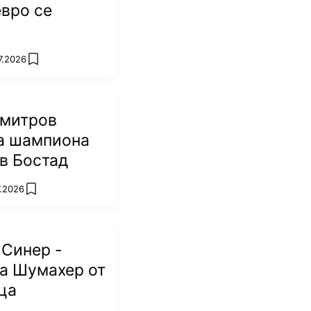
вро се
7.2026
add favorites
имитров
на шампиона
 в Бостад
7.2026
add favorites
 Синер -
а Шумахер от
ца