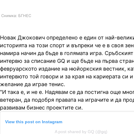
Снимка: БГНЕС
Новак Джокович определено е един от най-велики
историята на този спорт и въпреки че е в своя зен
намира начин да бъде в голямата игра. Сръбският
интервю за списание GQ и ще бъде на първа стра
февруарското издание на нюйоркския вестник, ка
интервюто той говори и за края на кариерата си и
желание да играе тенис.
"И така е, и не е. Надявам се да постигна още мно
ветеран, да подобря правата на играчите и да пр
развивам бизнес проектите си.
View this post on Instagram
A post shared by GQ (@gq)