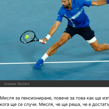
Снимка: Reuters
Мисля за пенсиониране, повече за това как ще из
кога ще се случи. Мисля, че ще реша, че е достатъ