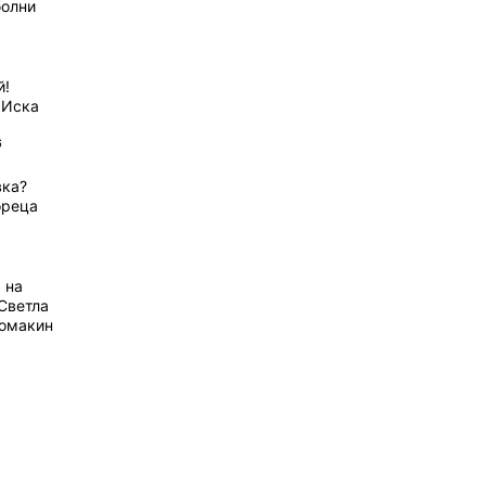
болни
й!
 Иска
6
вка?
ореца
 на
Светла
домакин