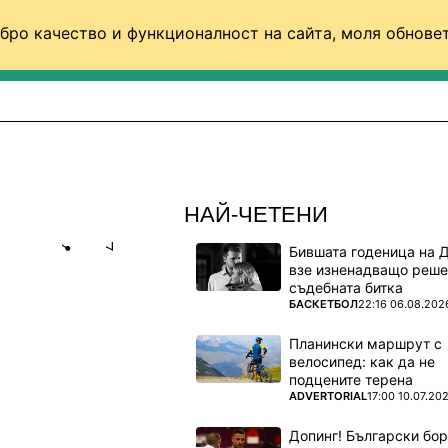
бро качество и функционалност на сайта, моля обновет
ФУТБОЛ (СВЯТ)
БАСКЕТБОЛ
ВОЛЕЙБОЛ
НАЙ-ЧЕТЕНИ
Бившата годеница на 
Share
save
взе изненадващо реше
съдебната битка
ПОВЕЧЕ ОТ
БАСКЕТБОЛ
22:16 06.08.202
ОГА! БАЩА
Планински маршрут с
велосипед: как да не
подцените терена
рна към
ПОВЕЧЕ ОТ
ADVERTORIAL
17:00 10.07.20
исание GQ
Допинг! Български бо