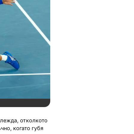
глежда, отколкото
чно, когато губя