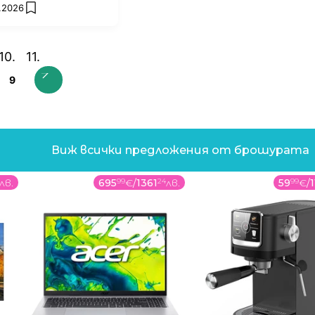
7.2026
add favorites
9
Виж всички предложения от брошурата
лв.
695
99
€
/
1361
24
лв.
59
99
€
/
1