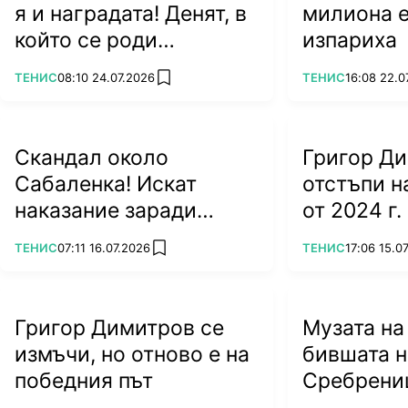
я и наградата! Денят, в
милиона е
който се роди
изпариха
легендата Джокович
ПОВЕЧЕ ОТ
ПОВЕЧЕ ОТ
ТЕНИС
08:10 24.07.2026
ТЕНИС
16:08 22.0
add favorites
Скандал около
Григор Д
Сабаленка! Искат
отстъпи 
наказание заради
от 2024 г.
посещението ѝ в
ПОВЕЧЕ ОТ
ПОВЕЧЕ ОТ
ТЕНИС
07:11 16.07.2026
ТЕНИС
17:06 15.0
add favorites
Беларус
Григор Димитров се
Музата на
измъчи, но отново е на
бившата н
победния път
Сребрени