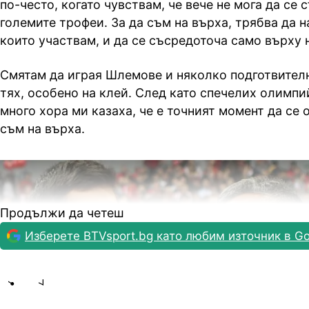
по-често, когато чувствам, че вече не мога да се 
големите трофеи. За да съм на върха, трябва да н
които участвам, и да се съсредоточа само върху 
Смятам да играя Шлемове и няколко подготвител
тях, особено на клей. След като спечелих олимпи
много хора ми казаха, че е точният момент да се 
съм на върха.
Продължи да четеш
Изберете BTVsport.bg като любим източник в Go
Share
save