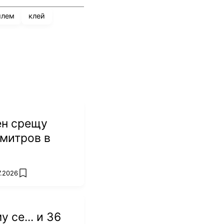
шлем
клей
ще се чувствам
ен срещу
дам защо да
митров в
н.
M
7.2026
add favorites
OK
 се... и 36