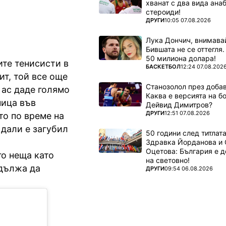
хванат с два вида ана
стероиди!
ПОВЕЧЕ ОТ
ДРУГИ
10:05 07.08.2026
Лука Дончич, внимава
Бившата не се оттегля.
50 милиона долара!
те тенисисти в
ПОВЕЧЕ ОТ
БАСКЕТБОЛ
12:24 07.08.202
ит, той все още
Станозолол през доба
 ас даде голямо
Каква е версията на б
ница във
Дейвид Димитров?
ПОВЕЧЕ ОТ
ДРУГИ
12:51 07.08.2026
то по време на
 дали е загубил
50 години след титлата
Здравка Йорданова и 
Оцетова: България е 
го неща като
на световно!
одължа да
ПОВЕЧЕ ОТ
ДРУГИ
09:54 06.08.2026